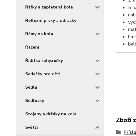
2 x
Ráfky a zapletená kola
5 fu
nab
Reflexní prvky a odrazky
výd
mate
Rámy na kola
hmo
bal
Řazení
Řídítka,rohy,ručky
Sedačky pro děti
Sedla
Sedlovky
Stojany a držáky na kola
Zboží 
Světla
Přísl