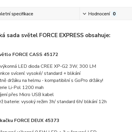
etní specifikace
Hodnocení
0
cká sada světel FORCE EXPRESS obsahuje:
světlo FORCE CASS 45172
 výkonná LED dioda CREE XP-G2 3W, 300 LM
unkce svícení: vysoké/ standard + blikání
tně držáku na helmu - kompatibilní s GoPro držáky!
erie Li-Pol 1200 mah
íjení přes Micro USB kabel
rž baterie: vysoký režim 3h/ standard 6h/ blikání 12h
likačku FORCE DEUX 45373