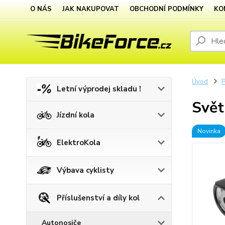
O NÁS
JAK NAKUPOVAT
OBCHODNÍ PODMÍNKY
KO
Úvod
P
Letní výprodej skladu !
Svět
Jízdní kola
Novinka
ElektroKola
Výbava cyklisty
Příslušenství a díly kol
Autonosiče