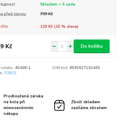
tupnost
Skladem > 5 sada
a před slevou
799 Kč
tříte
120 Kč (
15
% sleva)
9 Kč
Do košíku
roduktu:
45408-1
EAN kód:
8592627102493
e:
FORCE
Prodloužená záruka
na kola při
Zboží skladem
mimosezónním
zasíláme obratem
nákupu