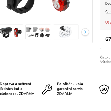
Dos
Cen
Uše
67
Číslo p
Výrobc
Doprava a seřízení
Po záběhu kola
jízdních kol a
garanční servis
elektrokol ZDARMA
ZDARMA