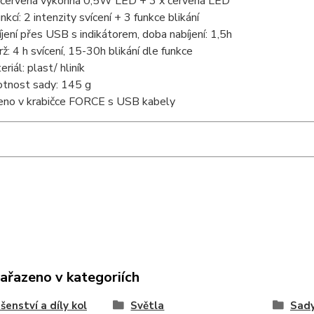
 červená výkonná 0,5W LED + 3 x červená LED
nkcí: 2 intenzity svícení + 3 funkce blikání
íjení přes USB s indikátorem, doba nabíjení: 1,5h
rž: 4 h svícení, 15-30h blikání dle funkce
riál: plast/ hliník
tnost sady: 145 g
eno v krabičce FORCE s USB kabely
zařazeno v kategoriích
ušenství a díly kol
Světla
Sady