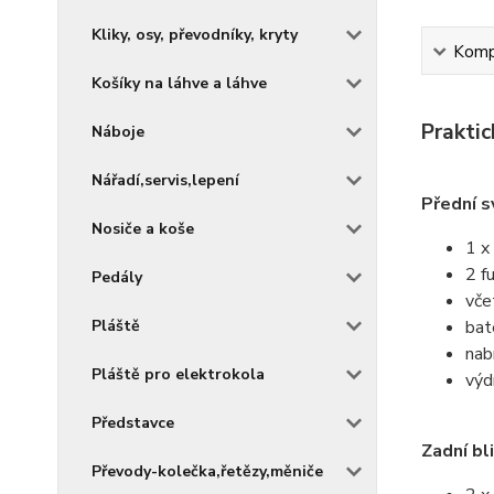
Kliky, osy, převodníky, kryty
Kompl
Košíky na láhve a láhve
Prakti
Náboje
Nářadí,servis,lepení
Přední 
Nosiče a koše
1 x
2 f
Pedály
vče
Pláště
bat
nab
Pláště pro elektrokola
výd
Představce
Zadní b
Převody-kolečka,řetězy,měniče