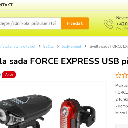
NTAKT
Nevíte
Hledat
+420
Po - Pá
říslušenství a díly kol
Světla
Sady světel
Světla sada FORCE EX
la sada FORCE EXPRESS USB p
Akce
Prakti
FORCE 
2 funk
- komp
Micro 