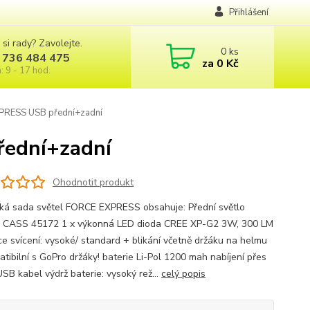
Přihlášení
 si rady? Zavolejte.
0
ks
 736 484 475
za
0 Kč
: 9 - 17 hod.
PRESS USB přední+zadní
řední+zadní
Ohodnotit produkt
cká sada světel FORCE EXPRESS obsahuje: Přední světlo
CASS 45172 1 x výkonná LED dioda CREE XP-G2 3W, 300 LM
ce svícení: vysoké/ standard + blikání včetně držáku na helmu
atibilní s GoPro držáky! baterie Li-Pol 1200 mah nabíjení přes
USB kabel výdrž baterie: vysoký rež...
celý popis