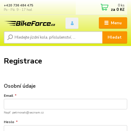
0
ks
+420 736 484 475
za
0 Kč
Po - Pá: 9 - 17 hod.
Menu
Hledat
Registrace
Osobní údaje
Email
*
Např. petrnovak@seznam.cz
Heslo
*