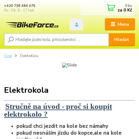
0
ks
+420 736 484 475
za
0 Kč
Po - Pá: 9 - 17 hod.
Menu
Hledat
Úvod
ElektroKola
Elektrokola
Stručně na úvod - proč si koupit
elektrokolo ?
pokud chci jezdit na kole bez námahy
pokud nesnáším jízdu do kopce,ale na kole