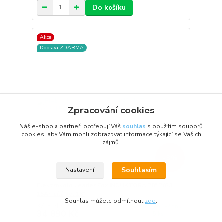
Do košíku
Akce
Doprava ZDARMA
Zpracování cookies
Náš e-shop a partneři potřebují Váš
souhlas
s použitím souborů
cookies, aby Vám mohli zobrazovat informace týkající se Vašich
zájmů.
- 8 %
Souhlasím
Nastavení
Elektrokolo Leader Fox INDUKTORA 28" 2023
15Ah bílá vel.18"
Souhlas můžete odmítnout
zde
.
37 900 Kč
Skladem do 1-2 dnů
34 890 Kč
> 5 ks