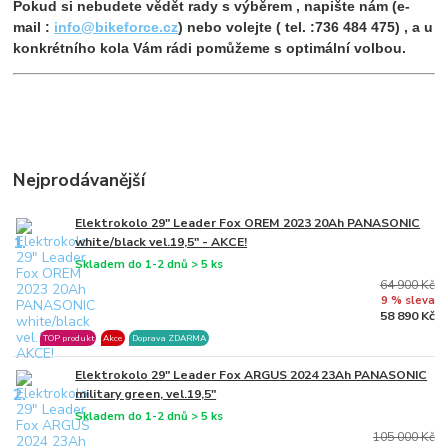
Pokud si nebudete vědět rady s výběrem ,
napište nám (e-
mail :
info@bikeforce.cz
) nebo volejte ( tel. :736 484 475) ,
a u
konkrétního kola Vám rádi pomůžeme s optimální volbou.
Nejprodávanější
Elektrokolo 29" Leader Fox OREM 2023 20Ah PANASONIC
1.
white/black vel.19,5" - AKCE!
Skladem do 1-2 dnů > 5 ks
64 900 Kč
9 % sleva
58 890 Kč
TOP produkt
Akce
Doprava ZDARMA
Elektrokolo 29" Leader Fox ARGUS 2024 23Ah PANASONIC
2.
military green, vel.19,5"
Skladem do 1-2 dnů > 5 ks
105 000 Kč