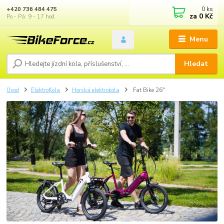
0
ks
+420 736 484 475
za
0 Kč
Po - Pá: 9 - 17 hod.
Menu
Hledat
Úvod
ElektroKola
Horská elektrokola
Fat Bike 26"