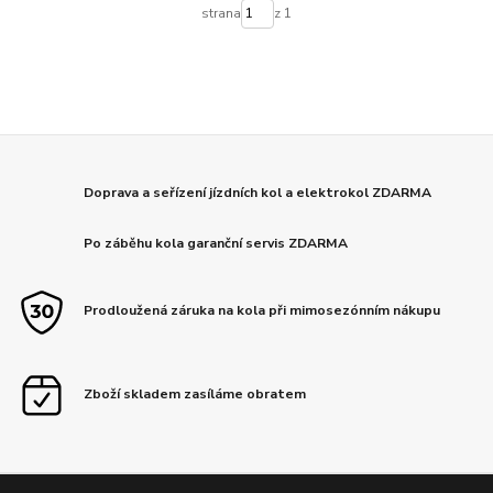
strana
z 1
Doprava a seřízení jízdních kol a elektrokol ZDARMA
Po záběhu kola garanční servis ZDARMA
Prodloužená záruka na kola při mimosezónním nákupu
Zboží skladem zasíláme obratem