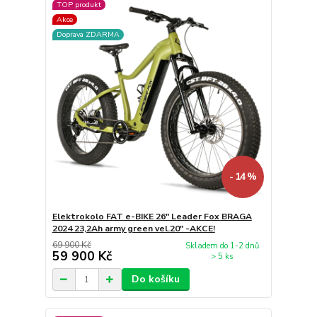
TOP produkt
Akce
Doprava ZDARMA
- 14 %
Elektrokolo FAT e-BIKE 26" Leader Fox BRAGA
2024 23,2Ah army green vel.20" -AKCE!
69 900 Kč
Skladem do 1-2 dnů
59 900 Kč
> 5 ks
Do košíku