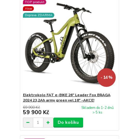
TOP produkt
Akce
Doprava ZDARMA
- 14 %
Elektrokolo FAT e-BIKE 26" Leader Fox BRAGA
2024 23,2Ah army green vel.18" -AKCE!
69 900 Kč
Skladem do 1-2 dnů
59 900 Kč
> 5 ks
Do košíku