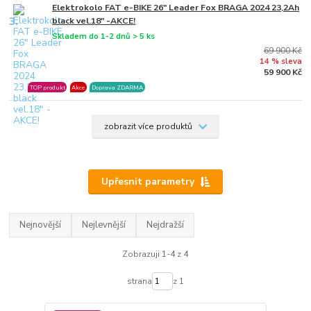
Elektrokolo FAT e-BIKE 26" Leader Fox BRAGA 2024 23,2Ah
3.
black vel.18" -AKCE!
Skladem do 1-2 dnů > 5 ks
69 900 Kč
14 % sleva
59 900 Kč
TOP produkt
Akce
Doprava ZDARMA
zobrazit více produktů
Upřesnit parametry
Nejnovější
Nejlevnější
Nejdražší
Zobrazuji 1-4 z 4
strana
z 1