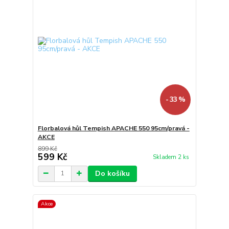
- 33 %
Florbalová hůl Tempish APACHE 550 95cm/pravá -
AKCE
899 Kč
599 Kč
Skladem 2 ks
Do košíku
Akce