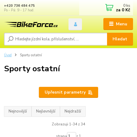
0
ks
+420 736 484 475
za
0 Kč
Po - Pá: 9 - 17 hod.
Menu
Hledat
Úvod
Sporty ostatní
Sporty ostatní
Upřesnit parametry
Nejnovější
Nejlevnější
Nejdražší
Zobrazuji 1-34 z 34
strana
z 1