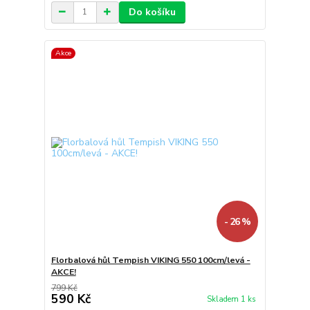
Do košíku
Akce
- 26 %
Florbalová hůl Tempish VIKING 550 100cm/levá -
AKCE!
799 Kč
590 Kč
Skladem 1 ks