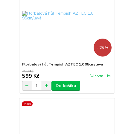
- 25 %
Florbalová hůl Tempish AZTEC 1.0 95cm/levá
799 Kč
599 Kč
Skladem 1 ks
Do košíku
Akce