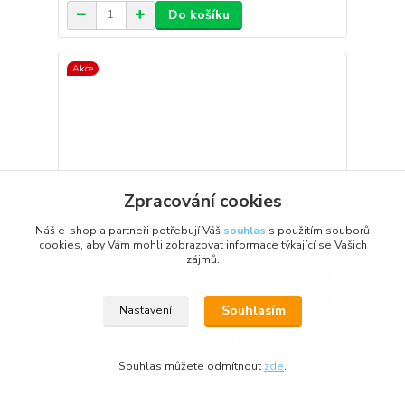
Do košíku
Akce
Zpracování cookies
Náš e-shop a partneři potřebují Váš
souhlas
s použitím souborů
cookies, aby Vám mohli zobrazovat informace týkající se Vašich
zájmů.
- 26 %
Souhlasím
Nastavení
Florbalová hůl Tempish VIKING 550 95cm/pravá -
AKCE!
Souhlas můžete odmítnout
zde
.
799 Kč
590 Kč
Skladem 1 ks