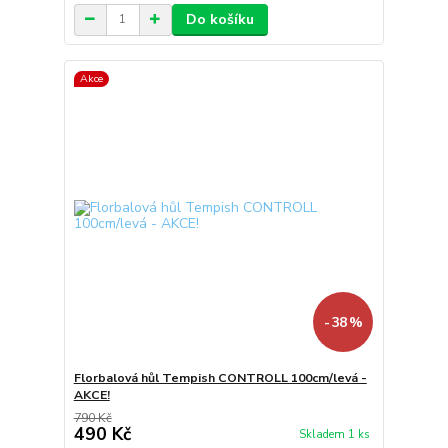
Do košíku
Akce
- 38 %
Florbalová hůl Tempish CONTROLL 100cm/levá -
AKCE!
790 Kč
490 Kč
Skladem 1 ks