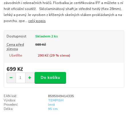
závodních i rekreačních hráčů. Florbalka je certifikována IFF a můžete s ní
hrát oficiální soutěž. Sklolaminátový shaft je středně tvrdý (flex 28mm),
lehký a pevný. Je vyroben z křížených skelných vláken prokládaných a na
povrchu, zpe...
celý popis
Dostupnost
Skladem 2 ks
Cena před
989 Kč
slevou
Ušetříte
290 Kč (
29
% sleva)
699 Kč
Do košíku
EAN kód:
8595049414335
Výrobce:
TEMPISH
Provedení:
levá
Délka:
95 cm