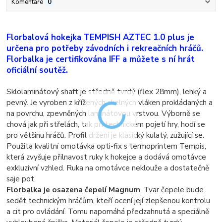
Komentáře
0
Florbalová hokejka TEMPISH AZTEC 1.0 plus je
určena pro potřeby závodních i rekreačních hráčů.
Florbalka je certifikována IFF a můžete s ní hrát
oficiální soutěž.
Sklolaminátový shaft je středně tvrdý (flex 28mm), lehký a
pevný. Je vyroben z křížených skelných vláken prokládaných a
na povrchu, zpevněných laminátovou vrstvou. Výborně se
chová jak při střelách, tak při technickém pojetí hry, hodí se
pro většinu hráčů. Profil držení je klasický kulatý, zužující se.
Použita kvalitní omotávka opti-fix s termoprintem Tempis,
která zvyšuje přilnavost ruky k hokejce a dodává omotávce
exkluzivní vzhled. Ruka na omotávce neklouže a dostatečně
saje pot.
Florbalka je osazena čepelí Magnum
. Tvar čepele bude
sedět technickým hráčům, kteří ocení její zlepšenou kontrolu
a cit pro ovládání. Tomu napomáhá předzahnutá a speciálně