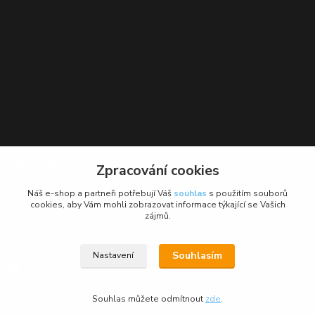
Kontakt
Zpracování cookies
BikeForce.cz
Náš e-shop a partneři potřebují Váš
souhlas
s použitím souborů
cookies, aby Vám mohli zobrazovat informace týkající se Vašich
zájmů.
+420 736 484 475
Po - Pá: 9 - 17 hod.
Souhlasím
Nastavení
info@bikeforce.cz
Souhlas můžete odmítnout
zde
.