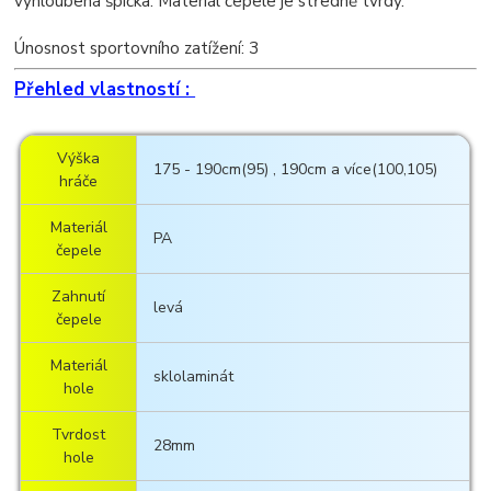
vyhloubená špička. Materiál čepele je středně tvrdý.
Únosnost sportovního zatížení: 3
Přehled vlastností :
Výška
175 - 190cm(95) , 190cm a více(100,105)
hráče
Materiál
PA
čepele
Zahnutí
levá
čepele
Materiál
sklolaminát
hole
Tvrdost
28mm
hole