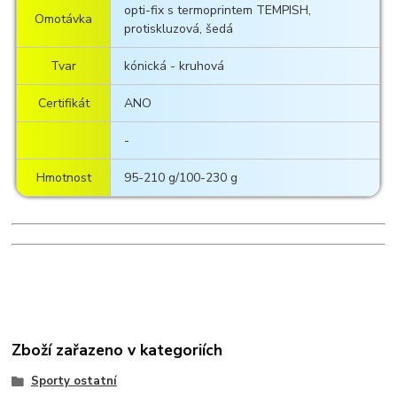
opti-fix s termoprintem TEMPISH,
Omotávka
protiskluzová, šedá
Tvar
kónická - kruhová
Certifikát
ANO
-
Hmotnost
95-210 g/100-230 g
Zboží zařazeno v kategoriích
Sporty ostatní