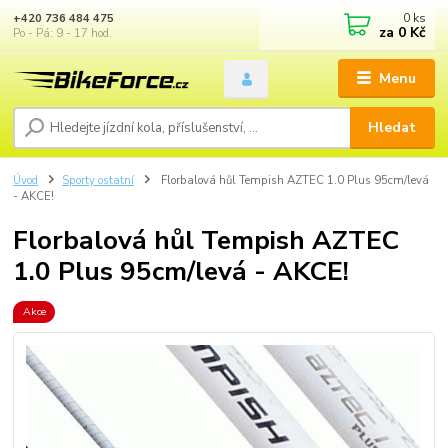
0
ks
+420 736 484 475
za
0 Kč
Po - Pá: 9 - 17 hod.
Menu
Hledat
Úvod
Sporty ostatní
Florbalová hůl Tempish AZTEC 1.0 Plus 95cm/levá
- AKCE!
Florbalová hůl Tempish AZTEC
1.0 Plus 95cm/levá - AKCE!
Akce