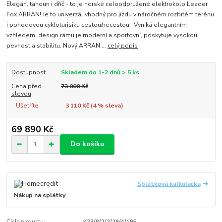
Elegán, tahoun i dříč - to je horské celoodpružené elektrokolo Leader
Fox ARRAN! Je to univerzál vhodný pro jízdu v náročném rozbitém terénu
i pohodovou cykloturisiku cestou/necestou. Vyniká elegantním
vzhledem, design rámu je moderní a sportovní, poskytuje vysokou
pevnost a stabilitu. Nový ARRAN ...
celý popis
Dostupnost
Skladem do 1-2 dnů > 5 ks
Cena před
73 000 Kč
slevou
Ušetříte
3 110 Kč (
4
% sleva)
69 890 Kč
Do košíku
Splátková kalkulačka
Nákup na splátky
Číslo produktu:
K23/8/2/2/29/4/195