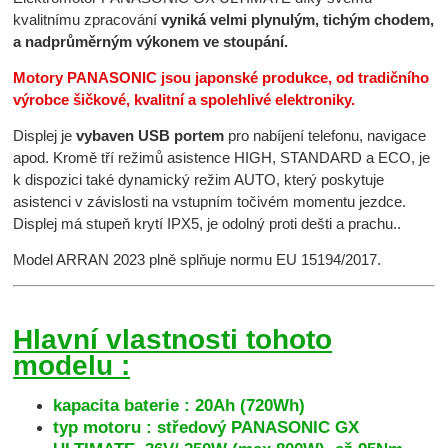
kvalitnímu zpracování
vyniká velmi plynulým, tichým chodem,
a nadprůměrným výkonem ve stoupání.
Motory PANASONIC jsou japonské produkce, od tradičního
výrobce šičkové, kvalitní a spolehlivé elektroniky.
Displej je
vybaven USB portem
pro nabíjení telefonu, navigace
apod. Kromě tří režimů asistence HIGH, STANDARD a ECO, je
k dispozici také dynamický režim AUTO, který poskytuje
asistenci v závislosti na vstupním točivém momentu jezdce.
Displej má stupeň krytí IPX5, je odolný proti dešti a prachu..
Model ARRAN 2023 plně splňuje normu EU 15194/2017.
Hlavní vlastnosti tohoto
modelu :
kapacita baterie : 20Ah (720Wh)
typ motoru : středový PANASONIC GX