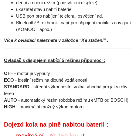
denní a noční režim (podsvícení displeje)
ukazatel stavu nabití baterie
USB port pro nabíjení telefonu, osvětlení ad.
Bluetooth™ rozhraní - např.pro připojení mobilu s navigací
(KOMOOT apod.)
Více k ovladači naleznete v záložce "Ke stažení" .
Ovladač s displejem nabízí 5 režimů připomoci :
OFF
- motor je vypnutý
ECO
- ideální režim na dlouhé vzdálenosti
STANDARD
- střední výkonnostní volba, vhodná pro jakýkoliv
terén
AUTO
- automatický režim (obdoba režimu eMTB od BOSCH)
HIGH
- maximální možný výkon motoru
Dojezd kola na plně nabitou baterii :
maximální -
až 150 km !!