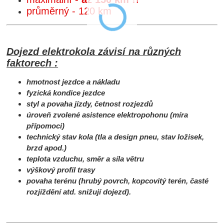
průměrný - 120 km
Dojezd elektrokola závisí na různých
faktorech :
hmotnost jezdce a nákladu
fyzická kondice jezdce
styl a povaha jízdy, četnost rozjezdů
úroveň zvolené asistence elektropohonu (míra
přípomoci)
technický stav kola (tla a design pneu, stav ložisek,
brzd apod.)
teplota vzduchu, směr a síla větru
výškový profil trasy
povaha terénu (hrubý povrch, kopcovitý terén, časté
rozjíždění atd. snižují dojezd).