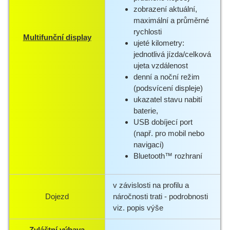
zobrazení aktuální,
maximální a průměrné
rychlosti
Multifunční display
ujeté kilometry:
jednotlivá jízda/celková
ujeta vzdálenost
denní a noční režim
(podsvícení displeje)
ukazatel stavu nabití
baterie,
USB dobíjecí port
(např. pro mobil nebo
navigaci)
Bluetooth™ rozhraní
v závislosti na profilu a
Dojezd
náročnosti trati - podrobnosti
viz. popis výše
Zvláštní výbava