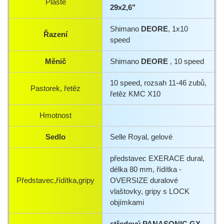
Pláště
29x2,6"
Shimano
DEORE
, 1x10
Řazení
speed
Měnič
Shimano
DEORE
, 10 speed
10 speed, rozsah 11-46 zubů,
Pastorek, řetěz
řetěz KMC X10
Hmotnost
Sedlo
Selle Royal, gelové
představec EXERACE dural,
délka 80 mm, řídítka -
Představec,řídítka,gripy
OVERSIZE duralové
vlaštovky, gripy s LOCK
objímkami
středový PANASONIC GX