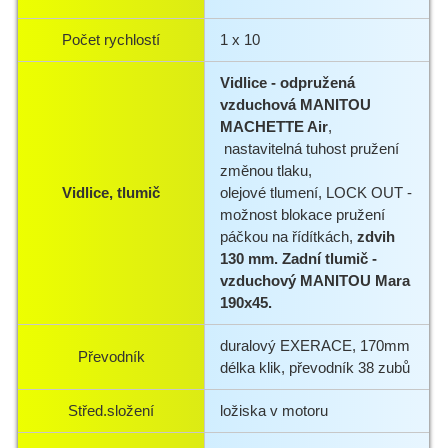
Počet rychlostí
1 x 10
Vidlice - odpružená
vzduchová MANITOU
MACHETTE Air
,
nastavitelná tuhost pružení
změnou tlaku,
Vidlice, tlumič
olejové tlumení, LOCK OUT -
možnost blokace pružení
páčkou na řídítkách,
zdvih
130 mm. Zadní tlumič -
vzduchový MANITOU Mara
190x45.
duralový EXERACE, 170mm
Převodník
délka klik, převodník 38 zubů
Střed.složení
ložiska v motoru