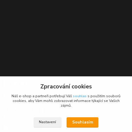
Kontakt
Zpracování cookies
BikeForce.cz
Náš e-shop a partneři potřebují Váš
souhlas
s použitím souborů
cookies, aby Vám mohli zobrazovat informace týkající se Vašich
zájmů.
+420 736 484 475
Po - Pá: 9 - 17 hod.
Souhlasím
Nastavení
info@bikeforce.cz