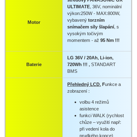
ULTIMATE
, 36V, nominální
výkon:250W - MAX:800W,
vybavený
torzním
Motor
snímačem síly šlapání
, s
vysokým točivým
momentem - až
95 Nm !!!
LG 36V / 20Ah, Li-ion,
Baterie
720Wh !!! ,
STANDART
BMS
Přehledný LCD.
F
unkce a
zobrazení :
volbu 4 režimů
asistence
funkci WALK (rychlost
chůze – využití např:
při vedení kola do
prudkého kopce)