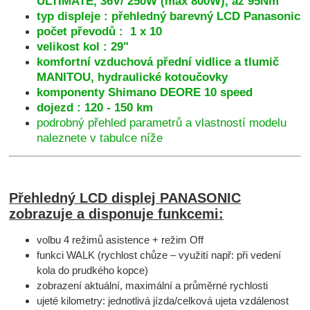
ULTIMATE, 36V/ 250W (max 800W), až 95Nm
typ displeje : přehledný barevný LCD Panasonic
počet převodů : 1 x 10
velikost kol : 29"
komfortní vzduchová přední vidlice a tlumič
MANITOU, hydraulické kotoučovky
komponenty Shimano DEORE 10 speed
dojezd : 120 - 150 km
podrobný přehled parametrů a vlastností modelu
naleznete v tabulce níže
Přehledný LCD displej PANASONIC
zobrazuje a disponuje funkcemi:
volbu 4 režimů asistence + režim Off
funkci WALK (rychlost chůze – využití např: při vedení
kola do prudkého kopce)
zobrazení aktuální, maximální a průměrné rychlosti
ujeté kilometry: jednotlivá jízda/celková ujeta vzdálenost