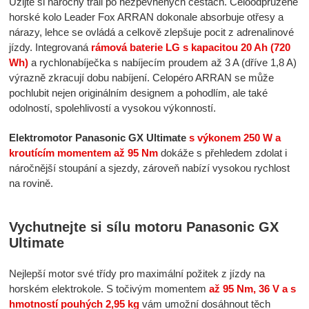
Užijte si náročný trail po nezpevněných cestách. Celoodpružené
horské kolo Leader Fox ARRAN dokonale absorbuje otřesy a
nárazy, lehce se ovládá a celkově zlepšuje pocit z adrenalinové
jízdy. Integrovaná
rámová baterie LG s kapacitou 20 Ah (720
Wh)
a rychlonabíječka s nabíjecím proudem až 3 A (dříve 1,8 A)
výrazně zkracují dobu nabíjení. Celopéro ARRAN se může
pochlubit nejen originálním designem a pohodlím, ale také
odolností, spolehlivostí a vysokou výkonností.
Elektromotor Panasonic GX Ultimate
s výkonem 250 W a
kroutícím momentem až 95 Nm
dokáže s přehledem zdolat i
náročnější stoupání a sjezdy, zároveň nabízí vysokou rychlost
na rovině.
Vychutnejte si sílu motoru Panasonic GX
Ultimate
Nejlepší motor své třídy pro maximální požitek z jízdy na
horském elektrokole. S točivým momentem
až 95 Nm, 36 V a s
hmotností pouhých 2,95 kg
vám umožní dosáhnout těch