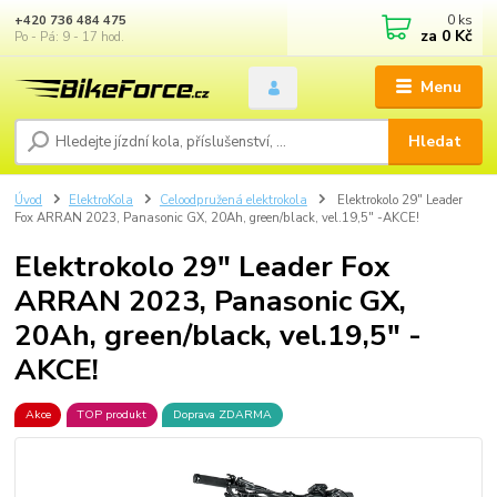
0
ks
+420 736 484 475
za
0 Kč
Po - Pá: 9 - 17 hod.
Menu
Hledat
Úvod
ElektroKola
Celoodpružená elektrokola
Elektrokolo 29" Leader
Fox ARRAN 2023, Panasonic GX, 20Ah, green/black, vel.19,5" -AKCE!
Elektrokolo 29" Leader Fox
ARRAN 2023, Panasonic GX,
20Ah, green/black, vel.19,5" -
AKCE!
Akce
TOP produkt
Doprava ZDARMA