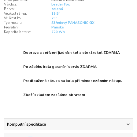
Výrobce:
Leader Fox
Barva:
zelená
Velikost rámu:
19,5"
Velikost kol:
29"
Typ motoru:
Středový PANASONIC GX
Provedení:
Pánské
Kapacita baterie:
720 Wh
Doprava a seřízení jízdních kol a elektrokol ZDARMA
Po záběhu kola garanční servis ZDARMA
Prodloužená záruka na kola při mimosezónním nákupu
Zboží skladem zasíláme obratem
Kompletní specifikace