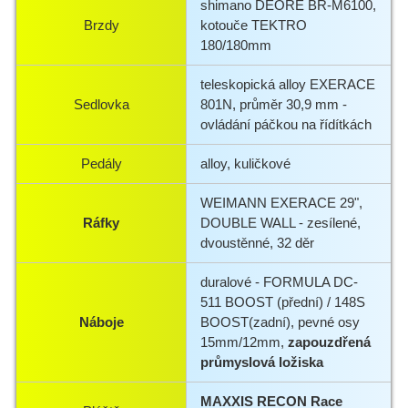
shimano DEORE BR-M6100,
Brzdy
kotouče TEKTRO
180/180mm
teleskopická alloy EXERACE
Sedlovka
801N, průměr 30,9 mm -
ovládání páčkou na řídítkách
Pedály
alloy, kuličkové
WEIMANN EXERACE 29",
Ráfky
DOUBLE WALL - zesílené,
dvoustěnné, 32 děr
duralové - FORMULA DC-
511 BOOST (přední) / 148S
Náboje
BOOST(zadní), pevné osy
15mm/12mm,
zapouzdřená
průmyslová ložiska
MAXXIS RECON Race