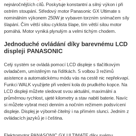
nejnáročnějších cílů. Poskytuje konstantní a silný výkon i při
ostrém stoupání. Středový motor Panasonic GX Ultimate s
nominálním výkonem 250W je vybaven torzním snímačem síly
šlapání. Čím větší silou cyklista šlape, tím větší silou motor
pomáhá. Motor vyniká plynulým a velmi tichým chodem.
Jednoduché ovládání díky barevnému LCD
displeji PANASONIC
Celý systém se ovládá pomocí LCD displeje s tlačítkovým
ovladačem, umístěným na řídítkách. S volbou 3 režimů
asistence a automatickému módu vás na cestě nic nepřekvapí.
Funkci WALK využijete při vedení kola do prudkého kopce. Na
LCD displeji můžete sledovat svou aktuální, maximální a
průměrnou rychlost, ujeté kilometry a stav nabití baterie. Navíc
si můžete vybrat mezi denním a nočním režimem podsvícení
displeje. Displej je výborně čitelný i na přímém slunci. Jedním z
ovládacích jazyků je i čeština.
Elektromotor PANASONIC GX ULTIMATE díky svému