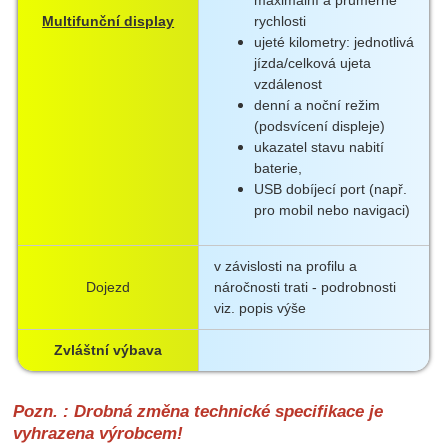
Multifunční display
rychlosti
ujeté kilometry: jednotlivá
jízda/celková ujeta
vzdálenost
denní a noční režim
(podsvícení displeje)
ukazatel stavu nabití
baterie,
USB dobíjecí port (např.
pro mobil nebo navigaci)
v závislosti na profilu a
Dojezd
náročnosti trati - podrobnosti
viz. popis výše
Zvláštní výbava
Pozn. : Drobná změna technické specifikace je
vyhrazena výrobcem!