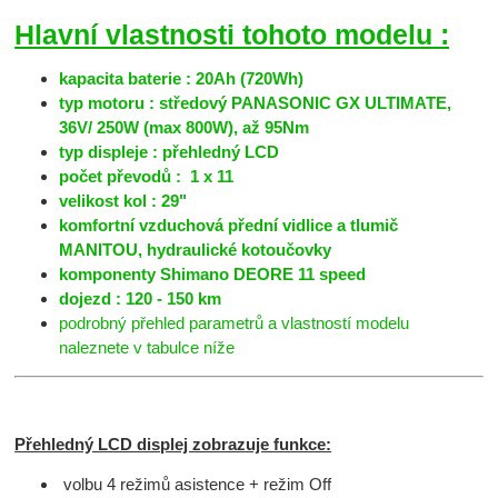
Hlavní vlastnosti tohoto modelu :
kapacita baterie : 20Ah (720Wh)
typ motoru : středový PANASONIC GX ULTIMATE,
36V/ 250W (max 800W), až 95Nm
typ displeje : přehledný LCD
počet převodů : 1 x 11
velikost kol : 29"
komfortní vzduchová přední vidlice a tlumič
MANITOU, hydraulické kotoučovky
komponenty Shimano DEORE 11 speed
dojezd : 120 - 150 km
podrobný přehled parametrů a vlastností modelu
naleznete v tabulce níže
Přehledný LCD displej zobrazuje funkce:
volbu 4 režimů asistence + režim Off