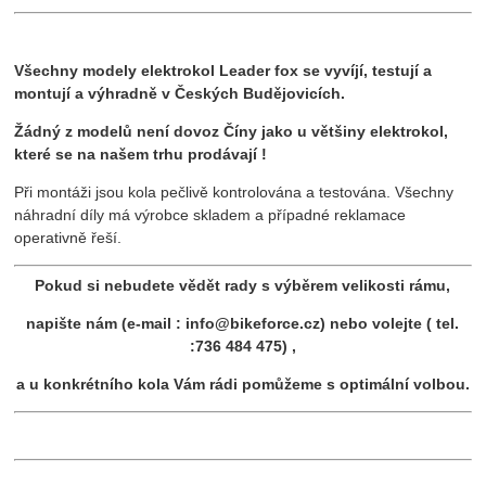
Všechny modely elektrokol Leader fox se vyvíjí, testují a
montují a výhradně v Českých Budějovicích.
Žádný z modelů není dovoz Číny jako u většiny elektrokol,
které se na našem trhu prodávají !
Při montáži jsou kola pečlivě kontrolována a testována. Všechny
náhradní díly má výrobce skladem a případné reklamace
operativně řeší.
Pokud si nebudete vědět rady s výběrem velikosti rámu,
napište nám (e-mail : info@bikeforce.cz) nebo volejte ( tel.
:736 484 475) ,
a u konkrétního kola Vám rádi pomůžeme s optimální volbou.