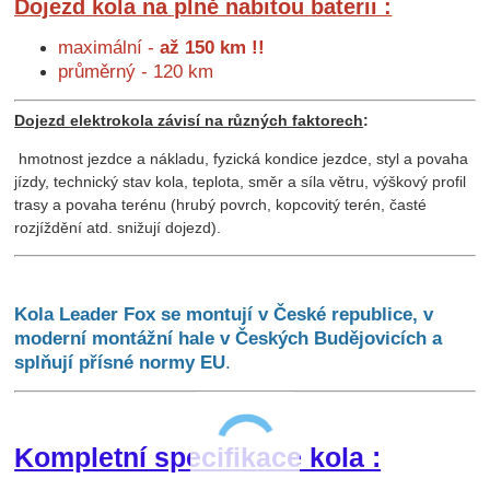
Dojezd kola na plně nabitou baterii :
maximální -
až 150 km !!
průměrný - 120 km
Dojezd elektrokola závisí na různých faktorech
:
hmotnost jezdce a nákladu, fyzická kondice jezdce, styl a povaha
jízdy, technický stav kola, teplota, směr a síla větru, výškový profil
trasy a povaha terénu (hrubý povrch, kopcovitý terén, časté
rozjíždění atd. snižují dojezd).
K
ola Leader Fox se montují v České republice, v
moderní montážní hale v Českých Budějovicích a
splňují přísné normy EU
.
Kompletní specifikace kola :