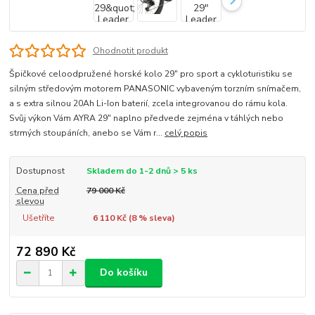
Ohodnotit produkt
Špičkové celoodpružené horské kolo 29" pro sport a cykloturistiku se
silným středovým motorem PANASONIC vybaveným torzním snímačem,
a s extra silnou 20Ah Li-Ion baterií, zcela integrovanou do rámu kola.
Svůj výkon Vám AYRA 29" naplno předvede zejména v táhlých nebo
strmých stoupáních, anebo se Vám r...
celý popis
Dostupnost
Skladem do 1-2 dnů > 5 ks
Cena před
79 000 Kč
slevou
Ušetříte
6 110 Kč (
8
% sleva)
72 890 Kč
Do košíku