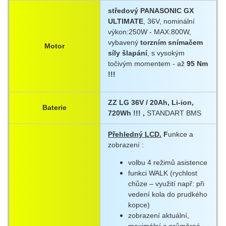
středový PANASONIC GX
ULTIMATE
, 36V, nominální
výkon:250W - MAX:800W,
vybavený
torzním snímačem
Motor
síly šlapání
, s vysokým
točivým momentem - až
95 Nm
!!!
ZZ LG 36V / 20Ah, Li-ion,
Baterie
720Wh !!! ,
STANDART BMS
Přehledný LCD.
F
unkce a
zobrazení :
volbu 4 režimů asistence
funkci WALK (rychlost
chůze – využití např: při
vedení kola do prudkého
kopce)
zobrazení aktuální,
maximální a průměrné