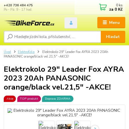
0
ks
+420 736 484 475
za
0 Kč
Po - Pá: 9 - 17 hod.
Menu
Hledat
Úvod
ElektroKola
Elektrokolo 29" Leader Fox AYRA 2023 20Ah
PANASONIC orange/black vel.21,5" -AKCE!
Elektrokolo 29" Leader Fox AYRA
2023 20Ah PANASONIC
orange/black vel.21,5" -AKCE!
Akce
TOP produkt
Doprava ZDARMA