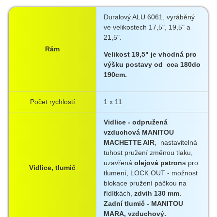
Duralový ALU 6061, vyráběný
ve velikostech 17,5", 19,5" a
21,5".
Rám
Velikost 19,5" je vhodná pro
výšku postavy od cca 180do
190cm.
Počet rychlostí
1 x 11
Vidlice - odpružená
vzduchová MANITOU
MACHETTE AIR
, nastavitelná
tuhost pružení změnou tlaku,
uzavřená
olejová patron
a pro
Vidlice, tlumič
tlumení, LOCK OUT - možnost
blokace pružení páčkou na
řídítkách,
zdvih 130 mm.
Zadní tlumič - MANITOU
MARA, vzduchový.