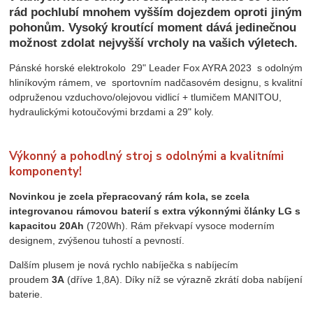
rád pochlubí mnohem vyšším dojezdem oproti jiným
pohonům. Vysoký kroutící moment dává jedinečnou
možnost zdolat nejvyšší vrcholy na vašich výletech.
Pánské horské elektrokolo 29" Leader Fox AYRA 2023 s odolným
hliníkovým rámem, ve sportovním nadčasovém designu, s kvalitní
odpruženou vzduchovo/olejovou vidlicí + tlumičem MANITOU,
hydraulickými kotoučovými brzdami a 29" koly.
Výkonný a pohodlný stroj s odolnými a kvalitními
komponenty!
Novinkou je zcela přepracovaný rám kola, se
zcela
integrovanou rámovou baterií s extra výkonnými články LG s
kapacitou 20Ah
(720Wh). Rám překvapí vysoce moderním
designem, zvýšenou tuhostí a pevností.
Dalším plusem je nová rychlo nabíječka s nabíjecím
proudem
3A
(dříve 1,8A). Díky níž se výrazně zkrátí doba nabíjení
baterie.