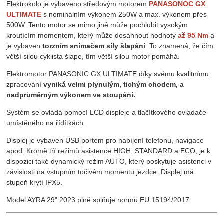
Elektrokolo je vybaveno středovým motorem
PANASONOC GX
ULTIMATE
s nominálním výkonem 250W a max. výkonem přes
500W. Tento motor se mimo jiné může pochlubit vysokým
kroutícím momentem, který může dosáhnout hodnoty
až 95 Nm
a
je vybaven
torzním snímačem síly šlapání
. To znamená, že čím
větší silou cyklista šlape, tím větší silou motor pomáhá.
Elektromotor PANASONIC GX ULTIMATE díky svému kvalitnímu
zpracování
vyniká velmi plynulým, tichým chodem, a
nadprůměrným výkonem ve stoupání.
Systém se ovládá pomocí LCD displeje a tlačítkového ovladače
umístěného na řídítkách.
Displej je vybaven USB portem pro nabíjení telefonu, navigace
apod. Kromě tří režimů asistence HIGH, STANDARD a ECO, je k
dispozici také dynamický režim AUTO, který poskytuje asistenci v
závislosti na vstupním točivém momentu jezdce. Displej má
stupeň krytí IPX5.
Model AYRA 29" 2023 plně splňuje normu EU 15194/2017.