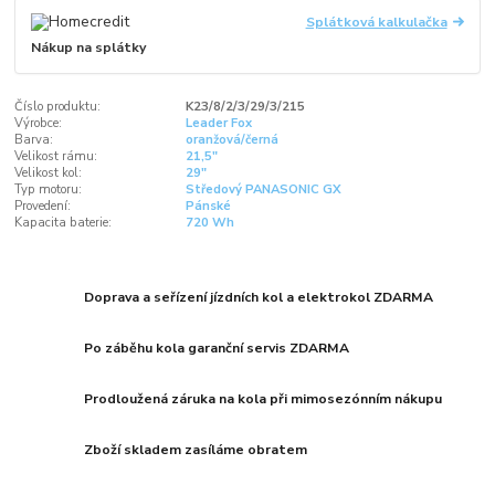
Splátková kalkulačka
Nákup na splátky
Číslo produktu:
K23/8/2/3/29/3/215
Výrobce:
Leader Fox
Barva:
oranžová/černá
Velikost rámu:
21,5"
Velikost kol:
29"
Typ motoru:
Středový PANASONIC GX
Provedení:
Pánské
Kapacita baterie:
720 Wh
Doprava a seřízení jízdních kol a elektrokol ZDARMA
Po záběhu kola garanční servis ZDARMA
Prodloužená záruka na kola při mimosezónním nákupu
Zboží skladem zasíláme obratem