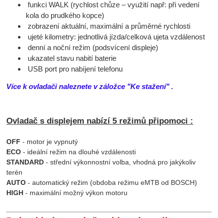
funkci WALK (rychlost chůze – využití např: při vedení
kola do prudkého kopce)
zobrazení aktuální, maximální a průměrné rychlosti
ujeté kilometry: jednotlivá jízda/celková ujeta vzdálenost
denní a noční režim (podsvícení displeje)
ukazatel stavu nabití baterie
USB port pro nabíjení telefonu
Více k ovladači naleznete v záložce "Ke stažení" .
Ovladač s displejem nabízí 5 režimů připomoci :
OFF
- motor je vypnutý
ECO
- ideální režim na dlouhé vzdálenosti
STANDARD
- střední výkonnostní volba, vhodná pro jakýkoliv
terén
AUTO
- automatický režim (obdoba režimu eMTB od BOSCH)
HIGH
- maximální možný výkon motoru