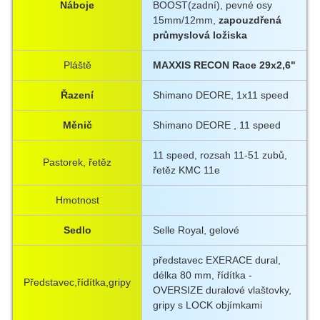
Náboje
BOOST(zadní), pevné osy
15mm/12mm,
zapouzdřená
průmyslová ložiska
Pláště
MAXXIS RECON Race 29x2,6"
Řazení
Shimano DEORE, 1x11 speed
Měnič
Shimano DEORE , 11 speed
11 speed, rozsah 11-51 zubů,
Pastorek, řetěz
řetěz KMC 11e
Hmotnost
Sedlo
Selle Royal, gelové
představec EXERACE dural,
délka 80 mm, řídítka -
Představec,řídítka,gripy
OVERSIZE duralové vlaštovky,
gripy s LOCK objímkami