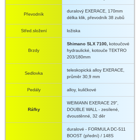
duralový EXERACE, 170mm
Převodník
délka klik, převodník 38 zubů
Střed.složení
ložiska
Shimano SLX 7100,
kotoučové
Brzdy
hydraulické, kotouče TEKTRO
203/180mm
teleskopická alloy EXERACE,
Sedlovka
průměr 30,9 mm
Pedály
alloy, kuličkové
WEIMANN EXERACE 29",
Ráfky
DOUBLE WALL - zesílené,
dvoustěnné, 32 děr
duralové - FORMULA DC-511
BOOST (přední) / 148S