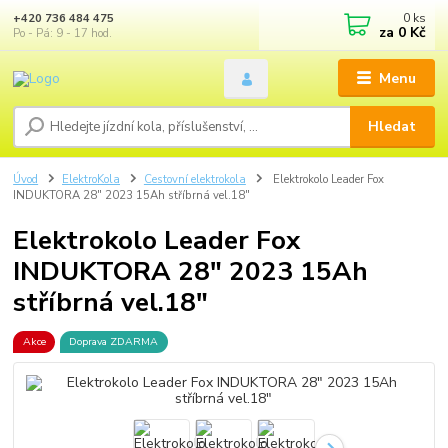
0
ks
+420 736 484 475
za
0 Kč
Po - Pá: 9 - 17 hod.
Menu
Hledat
Úvod
ElektroKola
Cestovní elektrokola
Elektrokolo Leader Fox
INDUKTORA 28" 2023 15Ah stříbrná vel.18"
Elektrokolo Leader Fox
INDUKTORA 28" 2023 15Ah
stříbrná vel.18"
Akce
Doprava ZDARMA