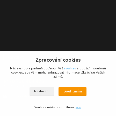
Kontakt
Zpracování cookies
BikeForce.cz
Náš e-shop a partneři potřebují Váš
souhlas
s použitím souborů
cookies, aby Vám mohli zobrazovat informace týkající se Vašich
zájmů.
+420 736 484 475
Po - Pá: 9 - 17 hod.
Souhlasím
Nastavení
info@bikeforce.cz
Souhlas můžete odmítnout
zde
.