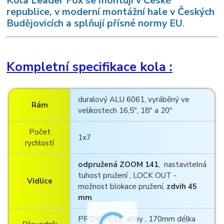
K
ola Leader Fox se montují v České
republice, v moderní montážní hale v Českých
Budějovicích a splňují přísné normy EU
.
Kompletní specifikace kola :
duralový ALU 6061, vyráběný ve
Rám
velikostech 16,5", 18" a 20"
Počet
1x7
rychlostí
odpružená ZOOM 141
, nastavitelná
tuhost pružení , LOCK OUT -
Vidlice
možnost blokace pružení,
zdvih 45
mm
PROWHEEL, alloy , 170mm délka