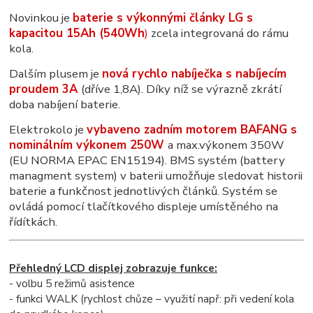
Novinkou je
baterie s výkonnými články LG s
kapacitou 15Ah (540Wh
)
zcela integrovaná do rámu
kola.
Dalším plusem je
nová rychlo nabíječka s nabíjecím
proudem 3A
(dříve 1,8A). Díky níž se výrazně zkrátí
doba nabíjení baterie.
Elektrokolo je
vybaveno zadním motorem BAFANG s
nominálním výkonem 250W
a max.výkonem 350W
(EU NORMA EPAC EN15194). BMS systém (battery
managment system) v baterii umožňuje sledovat historii
baterie a funkčnost jednotlivých článků. Systém se
ovládá pomocí tlačítkového displeje umístěného na
řídítkách.
Přehledný LCD displej zobrazuje funkce:
- volbu 5 režimů asistence
- funkci WALK (rychlost chůze – využití např: při vedení kola