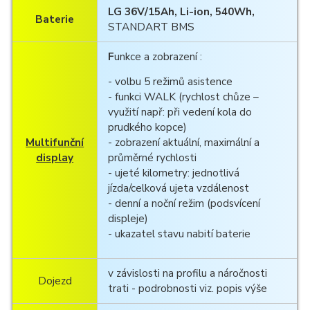
LG 36V/15Ah, Li-ion, 540Wh,
Baterie
STANDART BMS
F
unkce a zobrazení :
- volbu 5 režimů asistence
- funkci WALK (rychlost chůze –
využití např: při vedení kola do
prudkého kopce)
Multifunční
- zobrazení aktuální, maximální a
display
průměrné rychlosti
- ujeté kilometry: jednotlivá
jízda/celková ujeta vzdálenost
- denní a noční režim (podsvícení
displeje)
- ukazatel stavu nabití baterie
v závislosti na profilu a náročnosti
Dojezd
trati - podrobnosti viz. popis výše