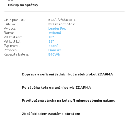
Nákup na splátky
Číslo produktu:
K23/9/7/4/3/18-1
EAN kód:
8592826036407
Výrobce:
Leader Fox
Barva:
stříbrná
Velikost rámu:
18"
Velikost kol:
28"
Typ motoru:
Zadní
Provedení:
Dámské
Kapacita baterie:
540Wh
Doprava a seřízení jízdních kol a elektrokol ZDARMA
Po záběhu kola garanční servis ZDARMA
Prodloužená záruka na kola při mimosezónním nákupu
Zboží skladem zasíláme obratem