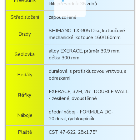
Převodník
klik, převodník 38 zubů
Střed.složení
zapouzdřené
SHIMANO TX-805 Disc, kotoučové
Brzdy
mechanické, kotouče 160/160mm
alloy EXERACE, průměr 30,9 mm,
Sedlovka
délka 300 mm
duralové, s protiskluzovou vrstvou, s
Pedály
odrazkami
EXERACE, 32H, 28", DOUBLE WALL
Ráfky
- zesílené, dvoustěnné
přední náboj - FORMULA DC-
Náboje
20,dural, rychloupínák
Pláště
CST 47-622, 28x1,75"