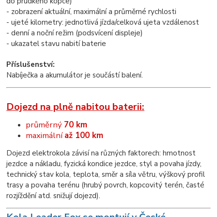
do prudkého kopce)
- zobrazení aktuální, maximální a průměrné rychlosti
- ujeté kilometry: jednotlivá jízda/celková ujeta vzdálenost
- denní a noční režim (podsvícení displeje)
- ukazatel stavu nabití baterie
Příslušenství:
Nabíječka a akumulátor je součástí balení.
Dojezd na plně nabitou baterii:
průměrný
70 km
maximální
až 100 km
Dojezd elektrokola závisí na různých faktorech: hmotnost
jezdce a nákladu, fyzická kondice jezdce, styl a povaha jízdy,
technický stav kola, teplota, směr a síla větru, výškový profil
trasy a povaha terénu (hrubý povrch, kopcovitý terén, časté
rozjíždění atd. snižují dojezd).