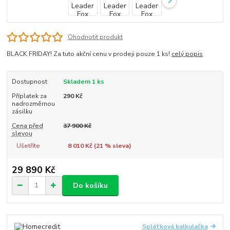
Ohodnotit produkt
BLACK FRIDAY! Za tuto akční cenu v prodeji pouze 1 ks!
celý popis
Dostupnost
Skladem 1 ks
Příplatek za
290 Kč
nadrozměrnou
zásilku
Cena před
37 900 Kč
slevou
Ušetříte
8 010 Kč (
21
% sleva)
29 890 Kč
Do košíku
Splátková kalkulačka