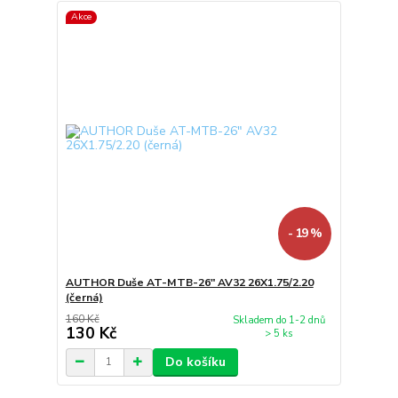
Akce
- 19 %
AUTHOR Duše AT-MTB-26" AV32 26X1.75/2.20
(černá)
160 Kč
Skladem do 1-2 dnů
130 Kč
> 5 ks
Do košíku