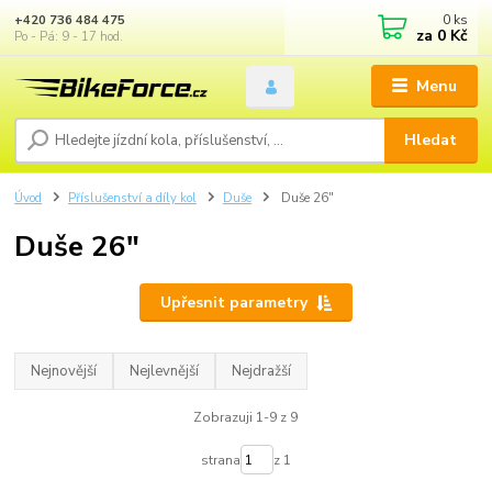
0
ks
+420 736 484 475
za
0 Kč
Po - Pá: 9 - 17 hod.
Menu
Hledat
Úvod
Příslušenství a díly kol
Duše
Duše 26"
Duše 26"
Upřesnit parametry
Nejnovější
Nejlevnější
Nejdražší
Zobrazuji 1-9 z 9
strana
z 1