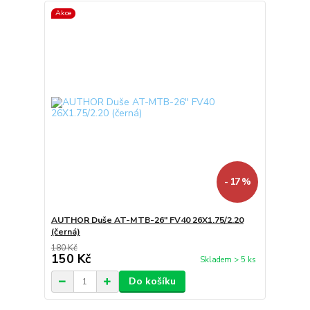
Akce
- 17 %
AUTHOR Duše AT-MTB-26" FV40 26X1.75/2.20
(černá)
180 Kč
150 Kč
Skladem > 5 ks
Do košíku