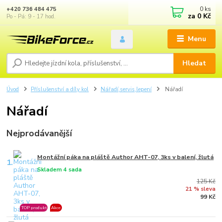
0
ks
+420 736 484 475
za
0 Kč
Po - Pá: 9 - 17 hod.
Menu
Hledat
Úvod
Příslušenství a díly kol
Nářadí,servis,lepení
Nářadí
Nářadí
Nejprodávanější
Montážní páka na pláště Author AHT-07, 3ks v balení, žlutá
1.
Skladem 4 sada
125 Kč
21 % sleva
99 Kč
TOP produkt
Akce