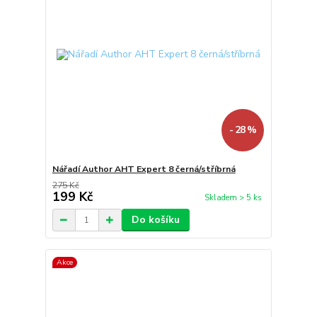
- 28 %
Nářadí Author AHT Expert 8 černá/stříbrná
275 Kč
199 Kč
Skladem > 5 ks
Do košíku
Akce