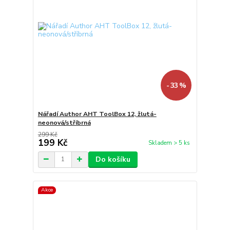
- 33 %
Nářadí Author AHT ToolBox 12, žlutá-
neonová/stříbrná
299 Kč
199 Kč
Skladem > 5 ks
Do košíku
Akce