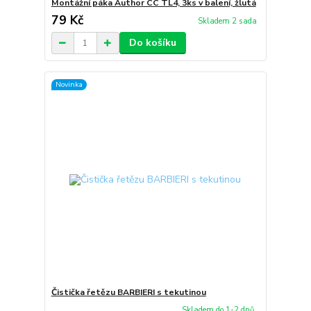
Montážní páka Author CC TL4, 3ks v balení, žlutá
79 Kč
Skladem 2 sada
Do košíku
Novinka
Čistička řetězu BARBIERI s tekutinou
Skladem do 1-2 dnů