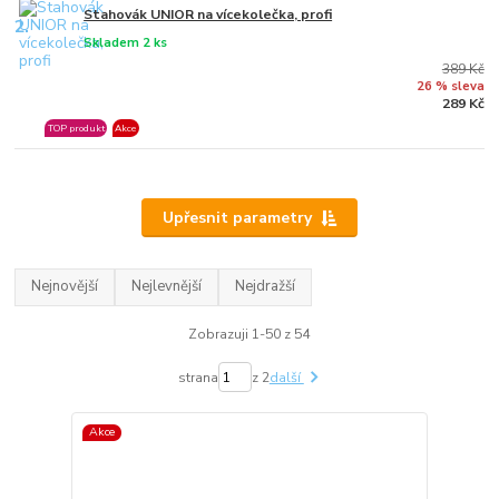
Stahovák UNIOR na vícekolečka, profi
2.
Skladem 2 ks
389 Kč
26 % sleva
289 Kč
TOP produkt
Akce
Upřesnit parametry
Nejnovější
Nejlevnější
Nejdražší
Zobrazuji 1-50 z 54
strana
z 2
další
Akce