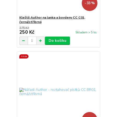
- 33 %
Kleště Author na lanka a bovdeny CC C01,
černá/stříbrná
375 Kč
250 Kč
Skladem > 5 ks
Do košíku
Akce