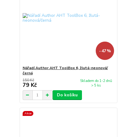
- 47 %
Nářadí Author AHT ToolBox 6, žlutá-neonová/
černá
150 Kč
Skladem do 1-2 dnů
79 Kč
> 5 ks
Do košíku
Akce