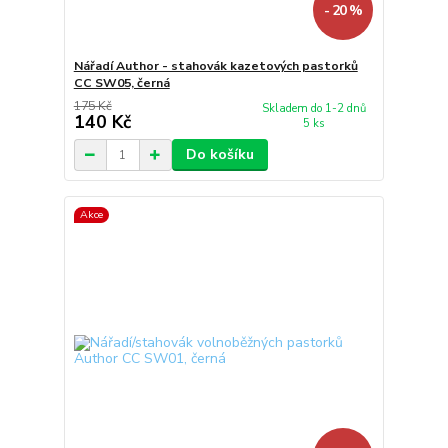
- 20 %
Nářadí Author - stahovák kazetových pastorků
CC SW05, černá
175 Kč
Skladem do 1-2 dnů
140 Kč
5 ks
Do košíku
Akce