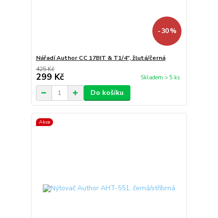
- 30 %
Nářadí Author CC 17BIT & T1/4", žlutá/černá
425 Kč
299 Kč
Skladem > 5 ks
Do košíku
Akce