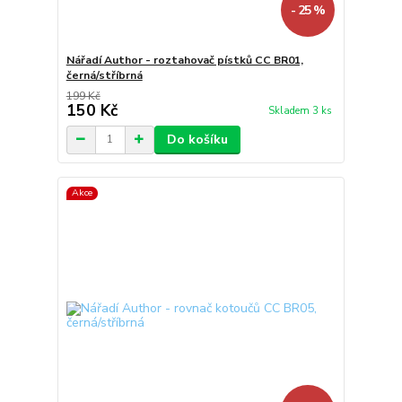
- 25 %
Nářadí Author - roztahovač pístků CC BR01,
černá/stříbrná
199 Kč
150 Kč
Skladem 3 ks
Do košíku
Akce