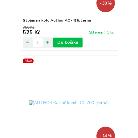
- 30 %
Stojan na kolo Author AO-416, černá
750 Kč
525 Kč
Skladem > 5 ks
Do košíku
Akce
- 14 %