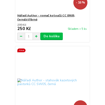
- 16 %
Nářadí Author - rovnač kotoučů CC BR05,
černá/stříbrná
299 Kč
250 Kč
Skladem > 5 ks
Do košíku
Akce