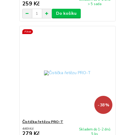
259 Kč
> 5 sada
Do košíku
Akce
- 38 %
Čistička řetězu PRO-T
449 Kč
Skladem do 1-2 dnů
279 Kč
5 ks