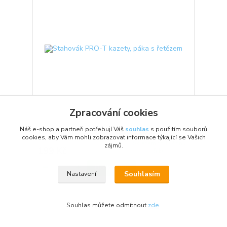
Zpracování cookies
Náš e-shop a partneři potřebují Váš
souhlas
s použitím souborů
Stahovák PRO-T kazety, páka s řetězem
cookies, aby Vám mohli zobrazovat informace týkající se Vašich
Skladem do 1-2 dnů
zájmů.
199 Kč
5 ks
Do košíku
Souhlasím
Nastavení
Souhlas můžete odmítnout
zde
.