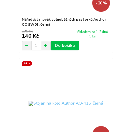
- 20 %
Nářadí/stahovák volnoběžných pastorků Author
CC SW01, černá
175 Kč
Skladem do 1-2 dnů
140 Kč
5 ks
Do košíku
Akce