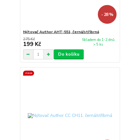
- 28 %
Nýtovač Author AHT-551, černá/stříbrná
275 Kč
Skladem do 1-2 dnů
199 Kč
> 5 ks
Do košíku
Akce