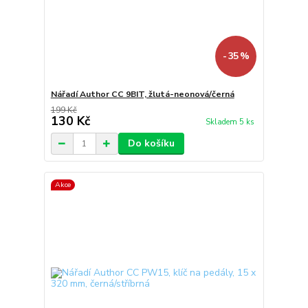
- 35 %
Nářadí Author CC 9BIT, žlutá-neonová/černá
199 Kč
130 Kč
Skladem 5 ks
Do košíku
Akce