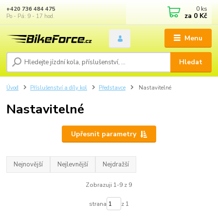
0
ks
+420 736 484 475
za
0 Kč
Po - Pá: 9 - 17 hod.
Menu
Hledat
Úvod
Příslušenství a díly kol
Představce
Nastavitelné
Nastavitelné
Upřesnit parametry
Nejnovější
Nejlevnější
Nejdražší
Zobrazuji 1-9 z 9
strana
z 1