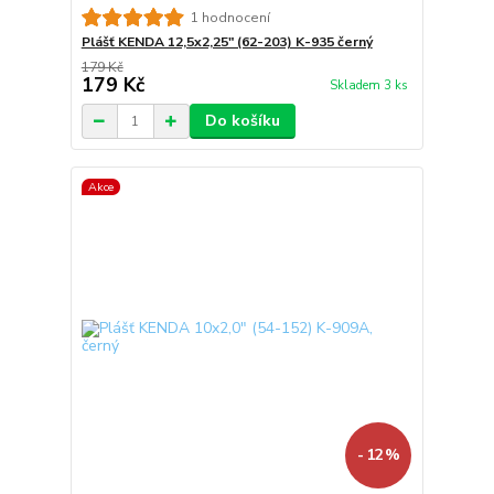
1 hodnocení
Plášť KENDA 12,5x2,25" (62-203) K-935 černý
179 Kč
179 Kč
Skladem 3 ks
Do košíku
Akce
- 12 %