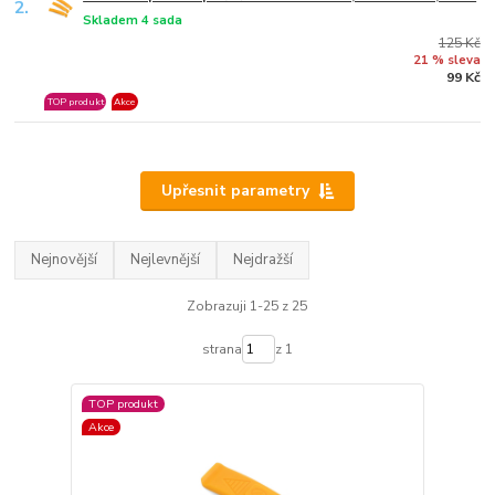
2.
Skladem 4 sada
125 Kč
21 % sleva
99 Kč
TOP produkt
Akce
Upřesnit parametry
Nejnovější
Nejlevnější
Nejdražší
Zobrazuji 1-25 z 25
strana
z 1
TOP produkt
Akce