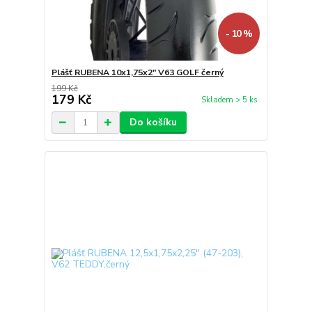
- 10 %
Plášť RUBENA 10x1,75x2" V63 GOLF černý
199 Kč
179 Kč
Skladem > 5 ks
Do košíku