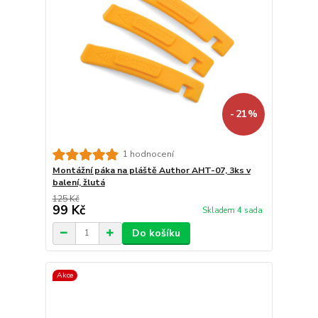
- 21 %
1 hodnocení
Montážní páka na pláště Author AHT-07, 3ks v
balení, žlutá
125 Kč
99 Kč
Skladem 4 sada
Do košíku
Akce