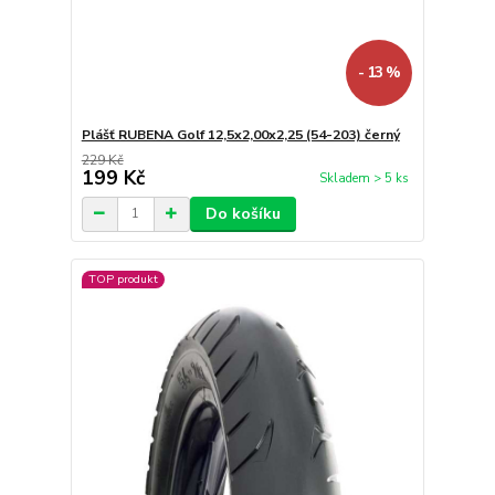
- 13 %
Plášť RUBENA Golf 12,5x2,00x2,25 (54-203) černý
229 Kč
199 Kč
Skladem > 5 ks
Do košíku
TOP produkt