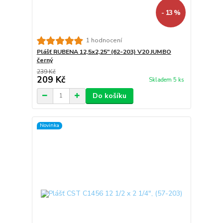
- 13 %
1 hodnocení
Plášť RUBENA 12,5x2,25" (62-203) V20 JUMBO
černý
239 Kč
209 Kč
Skladem 5 ks
Do košíku
Novinka