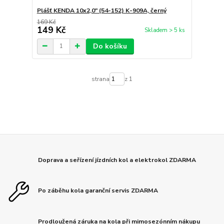
Plášť KENDA 10x2,0" (54-152) K-909A, černý
169 Kč
149 Kč
Skladem > 5 ks
Do košíku
strana
z 1
Doprava a seřízení jízdních kol a elektrokol ZDARMA
Po záběhu kola garanční servis ZDARMA
Prodloužená záruka na kola při mimosezónním nákupu