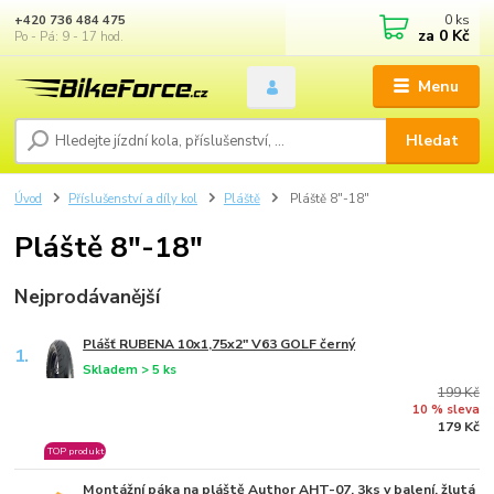
0
ks
+420 736 484 475
za
0 Kč
Po - Pá: 9 - 17 hod.
Menu
Hledat
Úvod
Příslušenství a díly kol
Pláště
Pláště 8"-18"
Pláště 8"-18"
Nejprodávanější
Plášť RUBENA 10x1,75x2" V63 GOLF černý
1.
Skladem > 5 ks
199 Kč
10 % sleva
179 Kč
TOP produkt
Montážní páka na pláště Author AHT-07, 3ks v balení, žlutá