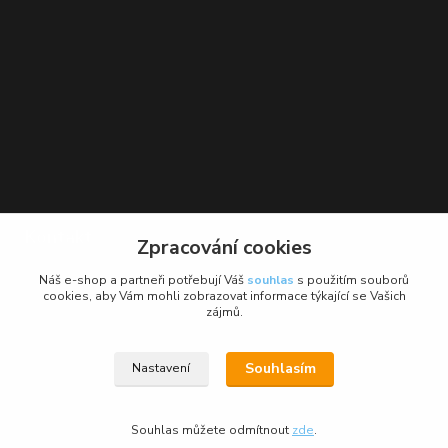
Kontakt
Zpracování cookies
BikeForce.cz
Náš e-shop a partneři potřebují Váš
souhlas
s použitím souborů
cookies, aby Vám mohli zobrazovat informace týkající se Vašich
zájmů.
+420 736 484 475
Po - Pá: 9 - 17 hod.
Souhlasím
Nastavení
info@bikeforce.cz
Souhlas můžete odmítnout
zde
.