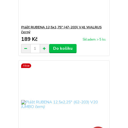
Plášť RUBENA 12,5x1,75" (47-203) V41 WALRUS
černý
189 Kč
Skladem > 5 ks
Do košíku
Akce