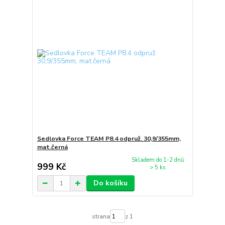
Sedlovka Force TEAM P8.4 odpruž. 30,9/355mm,
mat.černá
Skladem do 1-2 dnů
999 Kč
> 5 ks
Do košíku
strana
z 1