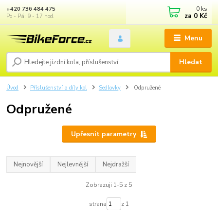
0
ks
+420 736 484 475
za
0 Kč
Po - Pá: 9 - 17 hod.
Menu
Hledat
Úvod
Příslušenství a díly kol
Sedlovky
Odpružené
Odpružené
Upřesnit parametry
Nejnovější
Nejlevnější
Nejdražší
Zobrazuji 1-5 z 5
strana
z 1