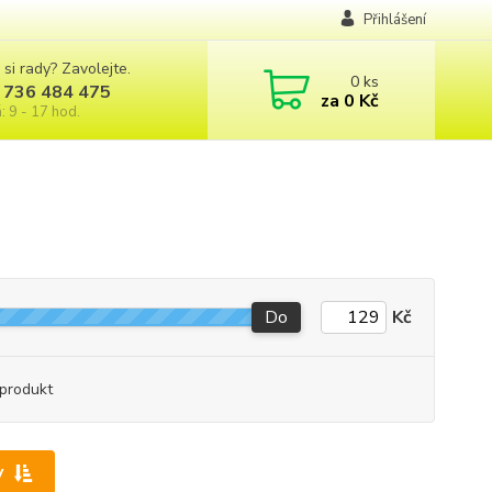
Přihlášení
 si rady? Zavolejte.
0
ks
 736 484 475
za
0 Kč
: 9 - 17 hod.
Do
Kč
produkt
y