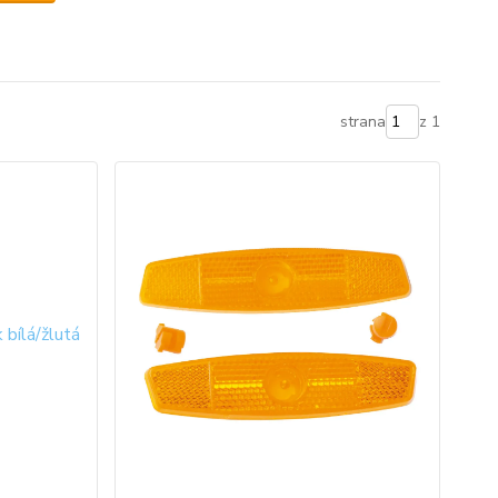
strana
z 1