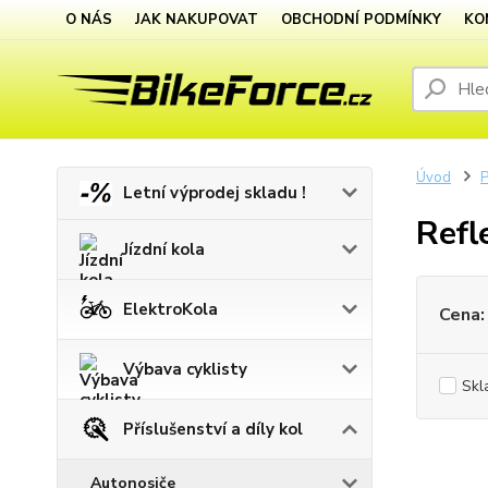
O NÁS
JAK NAKUPOVAT
OBCHODNÍ PODMÍNKY
KO
Úvod
P
Letní výprodej skladu !
Refl
Jízdní kola
ElektroKola
Cena:
Výbava cyklisty
Skl
Příslušenství a díly kol
Autonosiče