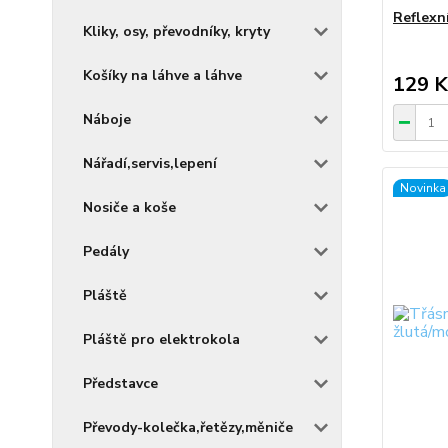
Reflexní
Kliky, osy, převodníky, kryty
Košíky na láhve a láhve
129 K
Náboje
Nářadí,servis,lepení
Novinka
Nosiče a koše
Pedály
Pláště
Pláště pro elektrokola
Představce
Převody-kolečka,řetězy,měniče