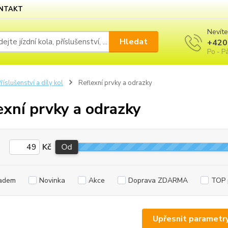
NTAKT
Nevíte
Hledat
+420
Po - Pá
říslušenství a díly kol
Reflexní prvky a odrazky
exní prvky a odrazky
Kč
Od
adem
Novinka
Akce
Doprava ZDARMA
TOP 
Upřesnit parametr