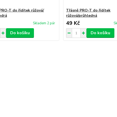
PRO-T do řídítek růžová/
Třásně PRO-T do řídítek
odrá
růžová/průhledná
49 Kč
Skladem 2 pár
Sk
Do košíku
Do košíku