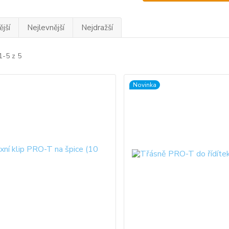
jší
Nejlevnější
Nejdražší
1-5 z 5
Novinka