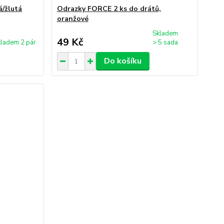
á/žlutá
Odrazky FORCE 2 ks do drátů,
oranžové
Skladem
49 Kč
ladem 2 pár
> 5 sada
Do košíku