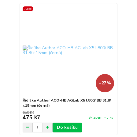
Akce
- 27 %
Řidítka Author ACO-HB AGLab X5 l.800/ BB 31,8/
r.15mm (černá)
650 Kč
475 Kč
Skladem > 5 ks
Do košíku