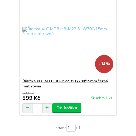
- 14 %
Řídítka XLC MTB HB-M22 31.8/700/15mm černá
mat rovná
699 Kč
599 Kč
Skladem 1 ks
Do košíku
strana
z 1