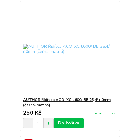
AUTHOR Řidítka ACO-XC l.600/ BB 25,4/ r.0mm
(černá-matná)
250 Kč
Skladem 1 ks
Do košíku