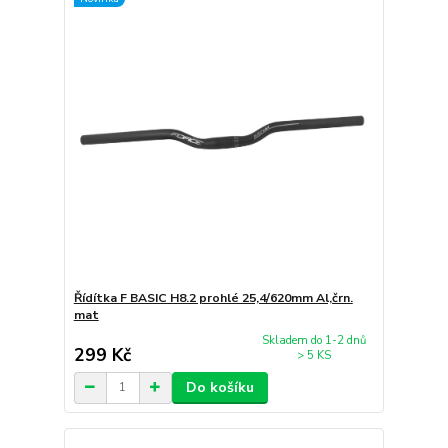
Řídítka F BASIC H8.2 prohlé 25,4/620mm Al,črn.
mat
Skladem do 1-2 dnů
299 Kč
> 5 KS
Do košíku