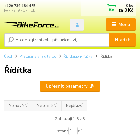
0
ks
+420 736 484 475
za
0 Kč
Po - Pá: 9 - 17 hod.
Menu
Hledat
Úvod
Příslušenství a díly kol
Řídítka,rohy,ručky
Řídítka
Řídítka
Upřesnit parametry
Nejnovější
Nejlevnější
Nejdražší
Zobrazuji 1-8 z 8
strana
z 1