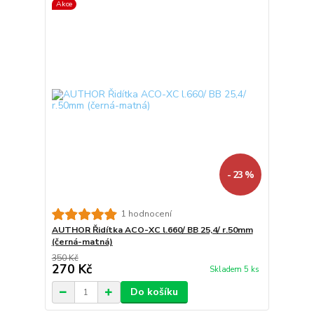
Akce
- 23 %
1 hodnocení
AUTHOR Řidítka ACO-XC l.660/ BB 25,4/ r.50mm
(černá-matná)
350 Kč
270 Kč
Skladem 5 ks
Do košíku