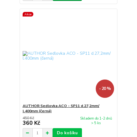
Akce
- 20 %
AUTHOR Sedlovka ACO - SP11 d.27,2mm/
l.400mm (černá)
450 Kč
Skladem do 1-2 dnů
360 Kč
> 5 ks
Do košíku