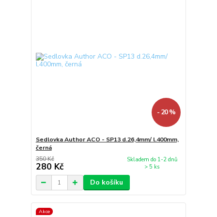
- 20 %
Sedlovka Author ACO - SP13 d.26,4mm/ l.400mm,
černá
350 Kč
Skladem do 1-2 dnů
280 Kč
> 5 ks
Do košíku
Akce