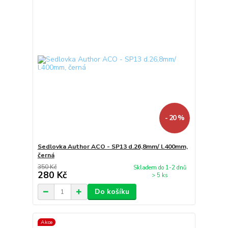
- 20 %
Sedlovka Author ACO - SP13 d.26,8mm/ l.400mm,
černá
350 Kč
Skladem do 1-2 dnů
280 Kč
> 5 ks
Do košíku
Akce