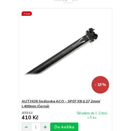
Akce
- 18 %
AUTHOR Sedlovka ACO - SP07 X8 d.27,2mm/
l.400mm (černá)
499 Kč
Skladem do 1-2 dnů
410 Kč
> 5 ks
Do košíku