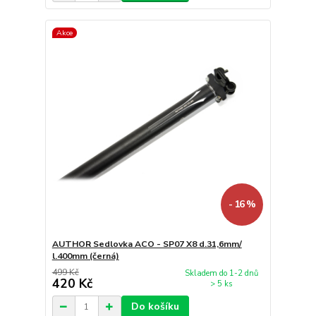
Akce
- 16 %
AUTHOR Sedlovka ACO - SP07 X8 d.31,6mm/
l.400mm (černá)
499 Kč
Skladem do 1-2 dnů
420 Kč
> 5 ks
Do košíku