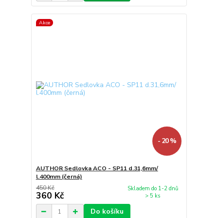
Akce
- 20 %
AUTHOR Sedlovka ACO - SP11 d.31,6mm/
l.400mm (černá)
450 Kč
Skladem do 1-2 dnů
360 Kč
> 5 ks
Do košíku