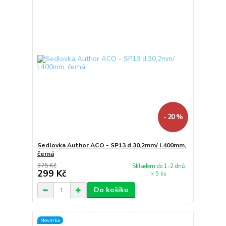
- 20 %
Sedlovka Author ACO - SP13 d.30,2mm/ l.400mm,
černá
375 Kč
Skladem do 1-2 dnů
299 Kč
> 5 ks
Do košíku
Novinka