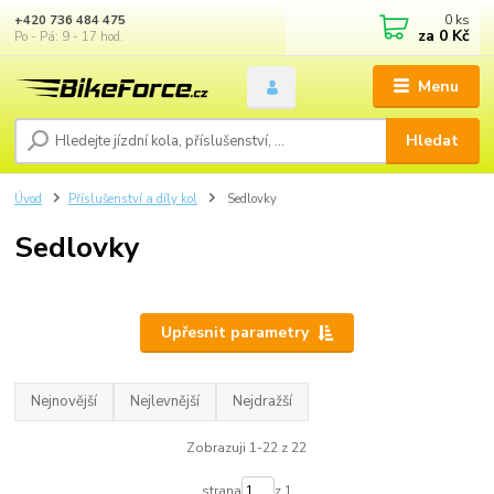
0
ks
+420 736 484 475
za
0 Kč
Po - Pá: 9 - 17 hod.
Menu
Hledat
Úvod
Příslušenství a díly kol
Sedlovky
Sedlovky
Upřesnit parametry
Nejnovější
Nejlevnější
Nejdražší
Zobrazuji 1-22 z 22
strana
z 1