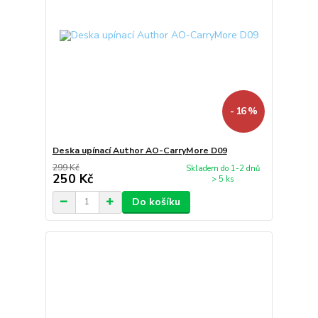
- 16 %
Deska upínací Author AO-CarryMore D09
299 Kč
Skladem do 1-2 dnů
250 Kč
> 5 ks
Do košíku