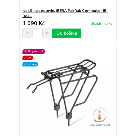
Nosič na sedlovku IBERA PakRak Commuter IB-
RA11
1 090 Kč
Skladem 5 ks
Do košíku
TOP produkt
Akce
Novinka