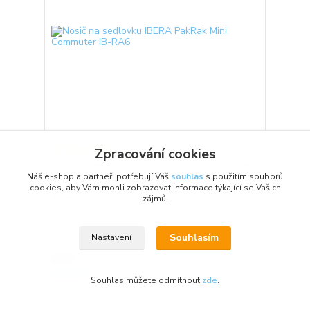
1 hodnocení
Zpracování cookies
Nosič na sedlovku IBERA PakRak Mini Commuter
Náš e-shop a partneři potřebují Váš
souhlas
s použitím souborů
IB-RA6
cookies, aby Vám mohli zobrazovat informace týkající se Vašich
999 Kč
Skladem > 5 ks
zájmů.
Do košíku
Souhlasím
Nastavení
Akce
Novinka
Souhlas můžete odmítnout
zde
.