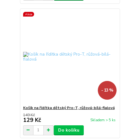
Akce
- 13 %
Košík na řídítka dětský Pro-T, růžová-bílá-fialová
149 Kč
129 Kč
Skladem > 5 ks
Do košíku