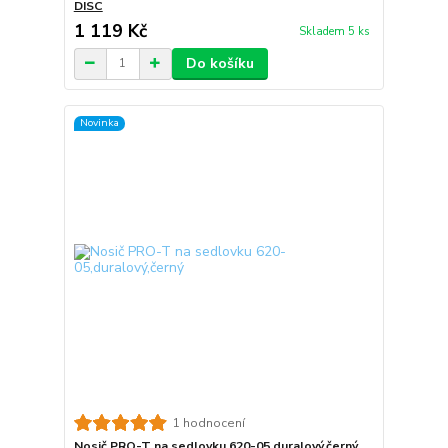
DISC
1 119 Kč
Skladem 5 ks
Do košíku
Novinka
1 hodnocení
Nosič PRO-T na sedlovku 620-05,duralový,černý