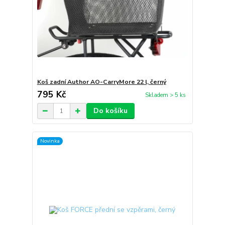
Koš zadní Author AO-CarryMore 22 l, černý
795 Kč
Skladem > 5 ks
Do košíku
Novinka