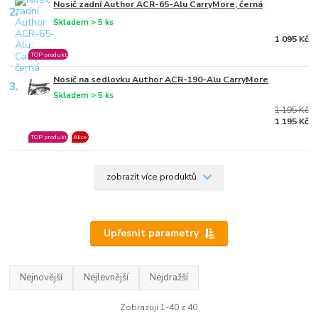
Nosič zadní Author ACR-65-Alu CarryMore, černá
2.
Skladem > 5 ks
1 095 Kč
TOP produkt
Nosič na sedlovku Author ACR-190-Alu CarryMore
3.
Skladem > 5 ks
1 195 Kč
1 195 Kč
TOP produkt
Akce
zobrazit více produktů
Upřesnit parametry
Nejnovější
Nejlevnější
Nejdražší
Zobrazuji 1-40 z 40