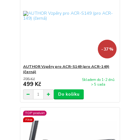
- 37 %
AUTHOR Vzpěry pro ACR-S149 (pro ACR-149)
(černá)
795 Kč
Skladem do 1-2 dnů
499 Kč
> 5 sada
Do košíku
TOP produkt
Akce