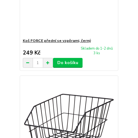
Koš FORCE přední se vzpěrami, černý
Skladem do 1-2 dnů
249 Kč
3 ks
Do košíku