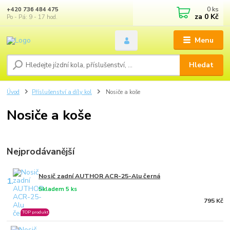
0
ks
+420 736 484 475
za
0 Kč
Po - Pá: 9 - 17 hod.
Menu
Hledat
Úvod
Příslušenství a díly kol
Nosiče a koše
Nosiče a koše
Nejprodávanější
Nosič zadní AUTHOR ACR-25-Alu černá
1.
Skladem 5 ks
795 Kč
TOP produkt