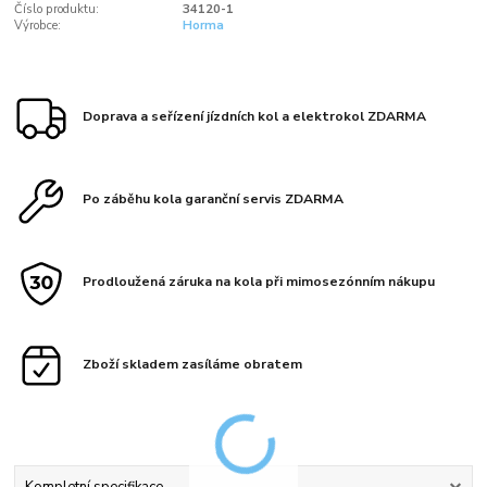
Číslo produktu:
34120-1
Výrobce:
Horma
Doprava a seřízení jízdních kol a elektrokol ZDARMA
Po záběhu kola garanční servis ZDARMA
Prodloužená záruka na kola při mimosezónním nákupu
Zboží skladem zasíláme obratem
Kompletní specifikace