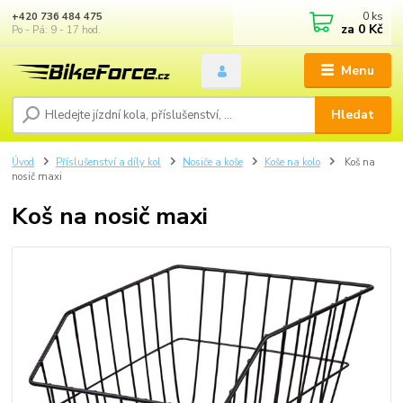
0
ks
+420 736 484 475
za
0 Kč
Po - Pá: 9 - 17 hod.
Menu
Hledat
Úvod
Příslušenství a díly kol
Nosiče a koše
Koše na kolo
Koš na
nosič maxi
Koš na nosič maxi