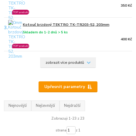
350 Kč
TOP produkt
Kotouč brzdový TEKTRO TK-TR203-52, 203mm
3.
Skladem do 1-2 dnů > 5 ks
400 Kč
TOP produkt
zobrazit více produktů
Upřesnit parametry
Nejnovější
Nejlevnější
Nejdražší
Zobrazuji 1-23 z 23
strana
z 1