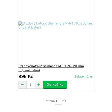
Brzdový kotouč Shimano SM-RT76L 203mm,
original balení
995 Kč
Skladem 1 ks
Do košíku
strana
z 1