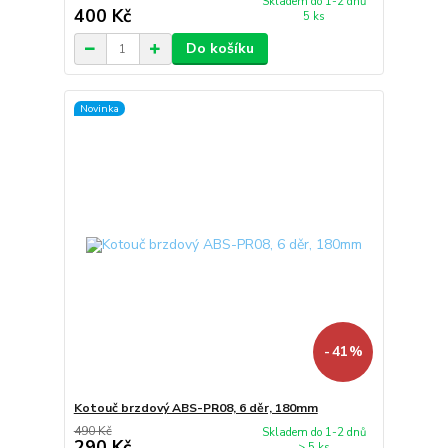
Skladem do 1-2 dnů
400 Kč
5 ks
Do košíku
Novinka
- 41 %
Kotouč brzdový ABS-PR08, 6 děr, 180mm
490 Kč
Skladem do 1-2 dnů
290 Kč
> 5 ks