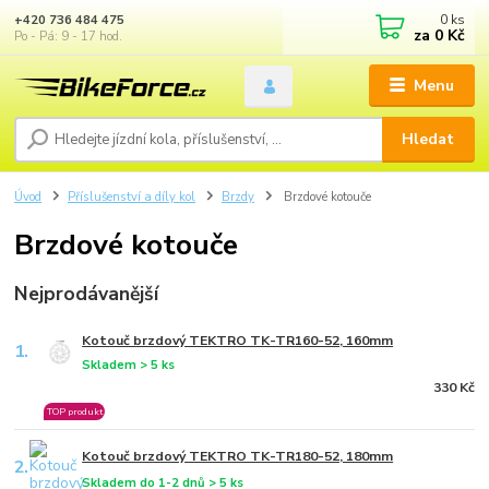
0
ks
+420 736 484 475
za
0 Kč
Po - Pá: 9 - 17 hod.
Menu
Hledat
Úvod
Příslušenství a díly kol
Brzdy
Brzdové kotouče
Brzdové kotouče
Nejprodávanější
Kotouč brzdový TEKTRO TK-TR160-52, 160mm
1.
Skladem > 5 ks
330 Kč
TOP produkt
Kotouč brzdový TEKTRO TK-TR180-52, 180mm
2.
Skladem do 1-2 dnů > 5 ks