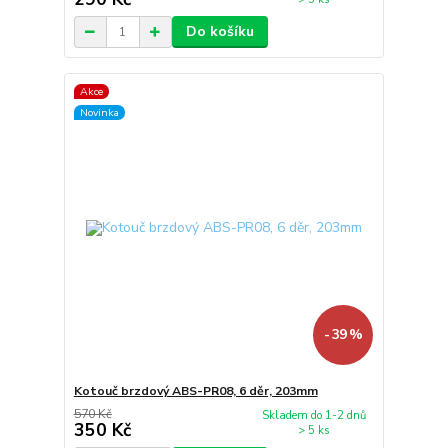
Do košíku
Akce
Novinka
- 39 %
Kotouč brzdový ABS-PR08, 6 děr, 203mm
570 Kč
Skladem do 1-2 dnů
350 Kč
> 5 ks