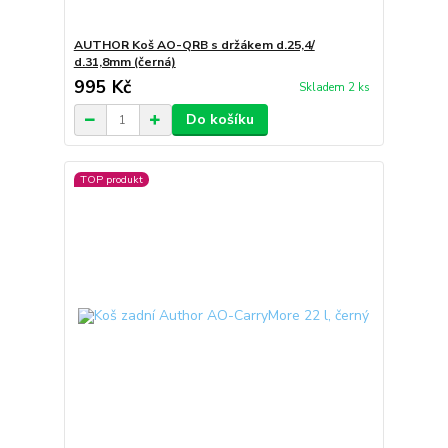
AUTHOR Koš AO-QRB s držákem d.25,4/
d.31,8mm (černá)
995 Kč
Skladem 2 ks
Do košíku
TOP produkt