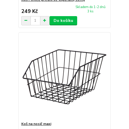
Skladem do 1-2 dnů
249 Kč
3 ks
Do košíku
Koš na nosič maxi