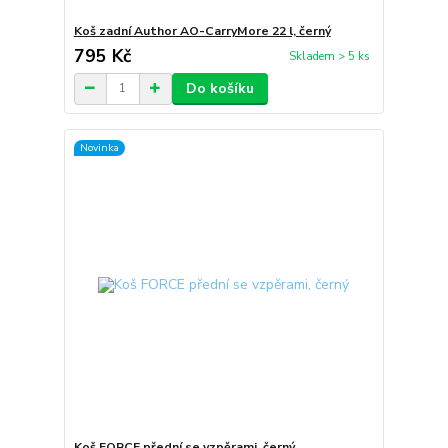
Koš zadní Author AO-CarryMore 22 l, černý
795 Kč
Skladem > 5 ks
Do košíku
Novinka
Koš FORCE přední se vzpěrami, černý