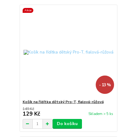
Akce
- 13 %
Košík na řídítka dětský Pro-T, fialová-růžová
149 Kč
129 Kč
Skladem > 5 ks
Do košíku