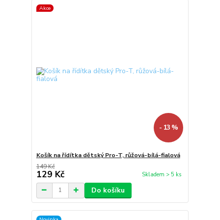
Akce
- 13 %
Košík na řídítka dětský Pro-T, růžová-bílá-fialová
149 Kč
129 Kč
Skladem > 5 ks
Do košíku
Novinka