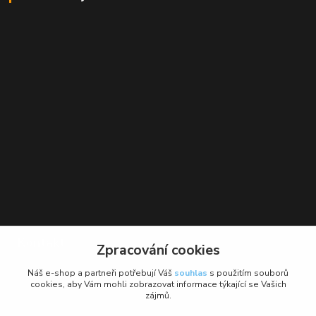
Kontakt
Zpracování cookies
BikeForce.cz
Náš e-shop a partneři potřebují Váš
souhlas
s použitím souborů
cookies, aby Vám mohli zobrazovat informace týkající se Vašich
zájmů.
+420 736 484 475