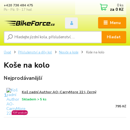
0
ks
+420 736 484 475
za
0 Kč
Po - Pá: 9 - 17 hod.
Menu
Hledat
Úvod
Příslušenství a díly kol
Nosiče a koše
Koše na kolo
Koše na kolo
Nejprodávanější
Koš zadní Author AO-CarryMore 22 l, černý
1.
Skladem > 5 ks
795 Kč
TOP produkt