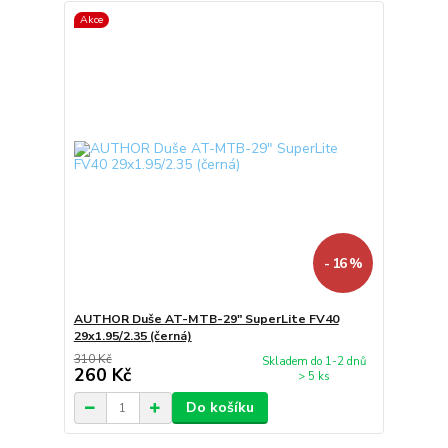
Akce
- 16 %
AUTHOR Duše AT-MTB-29" SuperLite FV40
29x1.95/2.35 (černá)
310 Kč
Skladem do 1-2 dnů
260 Kč
> 5 ks
Do košíku