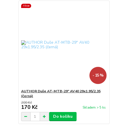
Akce
- 15 %
AUTHOR Duše AT-MTB-29" AV40 29x1.95/2.35
(černá)
200 Kč
170 Kč
Skladem > 5 ks
Do košíku