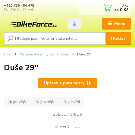
0
ks
+420 736 484 475
za
0 Kč
Po - Pá: 9 - 17 hod.
Menu
Hledat
Úvod
Příslušenství a díly kol
Duše
Duše 29"
Duše 29"
Upřesnit parametry
Nejnovější
Nejlevnější
Nejdražší
Zobrazuji 1-6 z 6
strana
z 1