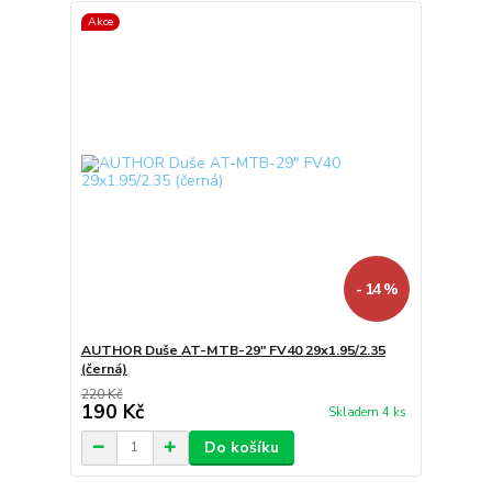
Akce
- 14 %
AUTHOR Duše AT-MTB-29" FV40 29x1.95/2.35
(černá)
220 Kč
190 Kč
Skladem 4 ks
Do košíku