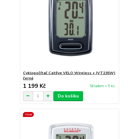
Cyklopočítač CatEye VELO Wireless + (VT235W)
černá
1 199 Kč
Skladem > 5 ks
Do košíku
Akce