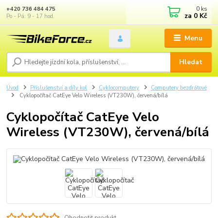
0
ks
+420 736 484 475
za
0 Kč
Po - Pá: 9 - 17 hod.
Menu
Hledat
Úvod
Příslušenství a díly kol
Cyklocomputery
Computery bezdrátové
Cyklopočítač CatEye Velo Wireless (VT230W), červená/bílá
Cyklopočítač CatEye Velo
Wireless (VT230W), červená/bílá
Ohodnotit produkt