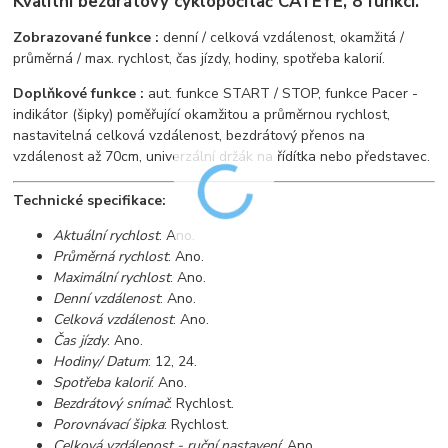
Kvalitní bezdrátový cyklopočítač CATEYE, 8 funkcí.
Zobrazované funkce :
denní / celková vzdálenost, okamžitá /
průměrná / max. rychlost, čas jízdy, hodiny, spotřeba kalorií.
Doplňkové funkce :
aut. funkce START / STOP, funkce Pacer -
indikátor (šipky) poměřující okamžitou a průměrnou rychlost,
nastavitelná celková vzdálenost, bezdrátový přenos na
vzdálenost až 70cm, univerzální držák na řídítka nebo představec.
Technické specifikace:
Aktuální rychlost
: Ano.
Průměrná rychlost
: Ano.
Maximální rychlost
: Ano.
Denní vzdálenost
: Ano.
Celková vzdálenost
: Ano.
Čas jízdy
: Ano.
Hodiny/ Datum
: 12, 24.
Spotřeba kalorií
: Ano.
Bezdrátový snímač
: Rychlost.
Porovnávací šipka
: Rychlost.
Celková vzdálenost - ruční nastavení
: Ano.