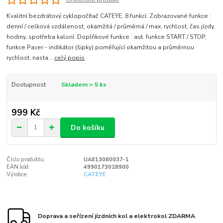
Kvalitní bezdrátový cyklopočítač CATEYE, 8 funkcí. Zobrazované funkce :
denní / celková vzdálenost, okamžitá / průměrná / max. rychlost, čas jízdy,
hodiny, spotřeba kalorií. Doplňkové funkce : aut. funkce START / STOP,
funkce Pacer - indikátor (šipky) poměřující okamžitou a průměrnou
rychlost, nasta...
celý popis
Dostupnost
Skladem > 5 ks
999 Kč
Do košíku
Číslo produktu:
UA#13060037-1
EAN kód:
4990173028900
Výrobce:
CATEYE
Doprava a seřízení jízdních kol a elektrokol ZDARMA