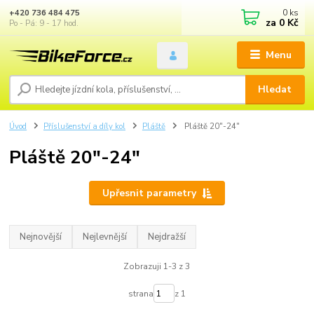
0
ks
+420 736 484 475
za
0 Kč
Po - Pá: 9 - 17 hod.
Menu
Hledat
Úvod
Příslušenství a díly kol
Pláště
Pláště 20"-24"
Pláště 20"-24"
Upřesnit parametry
Nejnovější
Nejlevnější
Nejdražší
Zobrazuji 1-3 z 3
strana
z 1