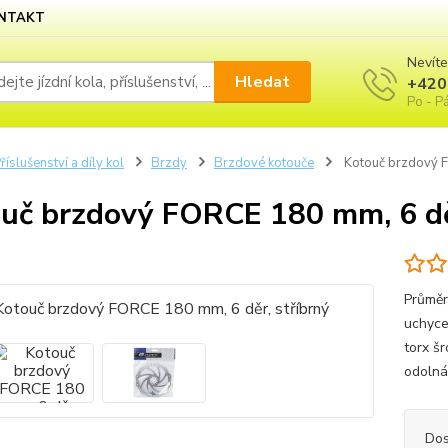
NTAKT
Nevíte
Hledat
+420
Po - Pá
říslušenství a díly kol
Brzdy
Brzdové kotouče
Kotouč brzdový F
uč brzdový FORCE 180 mm, 6 děr
Průměr
uchyce
torx š
odolná
Dos