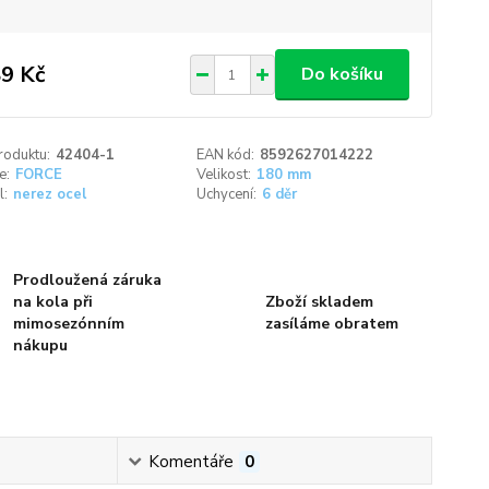
9 Kč
Do košíku
roduktu:
42404-1
EAN kód:
8592627014222
e:
FORCE
Velikost:
180 mm
l:
nerez ocel
Uchycení:
6 děr
Prodloužená záruka
na kola při
Zboží skladem
mimosezónním
zasíláme obratem
nákupu
Komentáře
0