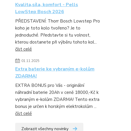
Kvalita,síla, komfort - Pells
LowStep Bosch 2026
PŘEDSTAVENÍ: Thorr Bosch Lowstep Pro
koho je toto kolo tvořeno? Je to
jednoduché. Představte si tu volnost,
kterou dostanete při výběru tohoto kol...
číst celé
01.11.2025
Extra baterie ke vybraným e-kolům
ZDARMA!
EXTRA BONUS pro Vás - originální
náhradní baterie 20Ah v ceně 18000,-Kč k
vybraným e-kolům ZDARMA! Tento extra
bonus je určen k horským elektrokolům ...
číst celé
Zobrazit všechny novinky