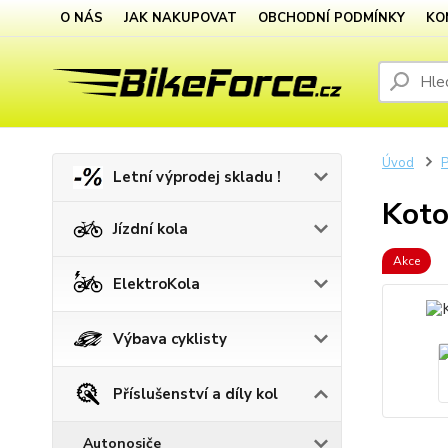
O NÁS
JAK NAKUPOVAT
OBCHODNÍ PODMÍNKY
KO
Úvod
P
Letní výprodej skladu !
Koto
Jízdní kola
Akce
ElektroKola
Výbava cyklisty
Příslušenství a díly kol
Autonosiče