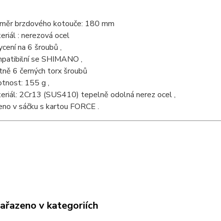
měr brzdového kotouče: 180 mm
eriál : nerezová ocel
ycení na 6 šroubů ,
patibilní se SHIMANO ,
tně 6 černých torx šroubů
tnost: 155 g ,
eriál: 2Cr13 (SUS410) tepelně odolná nerez ocel ,
eno v sáčku s kartou FORCE .
zařazeno v kategoriích