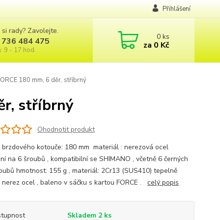
Přihlášení
 si rady? Zavolejte.
0
ks
 736 484 475
za
0 Kč
: 9 - 17 hod.
ORCE 180 mm, 6 děr, stříbrný
, stříbrný
Ohodnotit produkt
 brzdového kotouče: 180 mm materiál : nerezová ocel
ní na 6 šroubů , kompatibilní se SHIMANO , včetně 6 černých
roubů hmotnost: 155 g , materiál: 2Cr13 (SUS410) tepelně
 nerez ocel , baleno v sáčku s kartou FORCE .
celý popis
tupnost
Skladem 2 ks