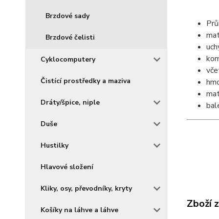
Brzdové sady
Prů
mat
Brzdové čelisti
uch
kom
Cyklocomputery
vče
Čistící prostředky a maziva
hmo
mat
Dráty/špice, niple
bal
Duše
Hustilky
Hlavové složení
Kliky, osy, převodníky, kryty
Zboží 
Košíky na láhve a láhve