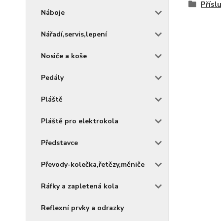
Přísl
Náboje
Nářadí,servis,lepení
Nosiče a koše
Pedály
Pláště
Pláště pro elektrokola
Představce
Převody-kolečka,řetězy,měniče
Ráfky a zapletená kola
Reflexní prvky a odrazky