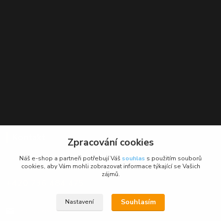
Kontakt
Zpracování cookies
BikeForce.cz
Náš e-shop a partneři potřebují Váš
souhlas
s použitím souborů
cookies, aby Vám mohli zobrazovat informace týkající se Vašich
zájmů.
+420 736 484 475
Po - Pá: 9 - 17 hod.
Souhlasím
Nastavení
info@bikeforce.cz