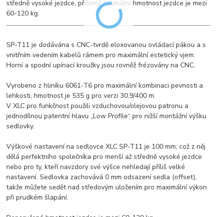
středně vysoké jezdce, přičemž optimální hmotnost jezdce je mezi
60-120 kg.
SP-T11 je dodávána s CNC-tvrdě eloxovanou ovládací pákou a s
vnitřním vedením kabelů rámem pro maximální estetický vjem.
Horní a spodní upínací kroužky jsou rovněž frézovány na CNC.
Vyrobeno z hliníku 6061-T6 pro maximální kombinaci pevnosti a
lehkosti, hmotnost je 535 g pro verzi 30,9/400 m.
V XLC pro funkčnost použili vzduchovou/olejovou patronu a
jednodílnou patentní hlavu „Low Profile“ pro nižší montážní výšku
sedlovky.
Výškové nastavení na sedlovce XLC SP-T11 je 100 mm, což z něj
dělá perfektního společníka pro menší až středně vysoké jezdce
nebo pro ty, kteří navzdory své výšce nehledají příliš velké
nastavení. Sedlovka zachovává 0 mm odsazení sedla (offset),
takže můžete sedět nad středovým uložením pro maximální výkon
při prudkém šlapání.