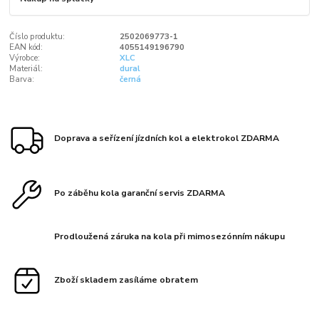
Číslo produktu:
2502069773-1
EAN kód:
4055149196790
Výrobce:
XLC
Materiál:
dural
Barva:
černá
Doprava a seřízení jízdních kol a elektrokol ZDARMA
Po záběhu kola garanční servis ZDARMA
Prodloužená záruka na kola při mimosezónním nákupu
Zboží skladem zasíláme obratem