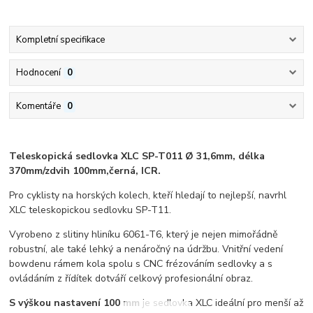
Kompletní specifikace
Hodnocení
0
Komentáře
0
Teleskopická sedlovka XLC SP-T011 Ø 31,6mm, délka
370mm/zdvih 100mm,černá, ICR.
Pro cyklisty na horských kolech, kteří hledají to nejlepší, navrhl
XLC teleskopickou sedlovku SP-T11.
Vyrobeno z slitiny hliníku 6061-T6, který je nejen mimořádně
robustní, ale také lehký a nenáročný na údržbu. Vnitřní vedení
bowdenu rámem kola spolu s CNC frézováním sedlovky a s
ovládáním z řídítek dotváří celkový profesionální obraz.
S výškou nastavení 100 mm
je sedlovka XLC ideální pro menší až