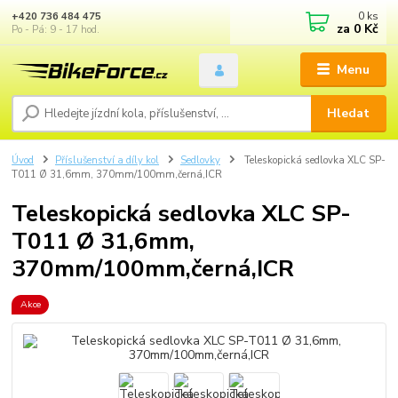
0
ks
+420 736 484 475
za
0 Kč
Po - Pá: 9 - 17 hod.
Menu
Hledat
Úvod
Příslušenství a díly kol
Sedlovky
Teleskopická sedlovka XLC SP-
T011 Ø 31,6mm, 370mm/100mm,černá,ICR
Teleskopická sedlovka XLC SP-
T011 Ø 31,6mm,
370mm/100mm,černá,ICR
Akce