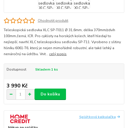
Ohodnotit produkt
Teleskopická sedlovka XLC SP-T011 Ø 31,6mm, délka 370mm/zdvih
100mm,černá, ICR. Pro cyklisty na horských kolech, kteří hledají to
nejlepší, navrhl XLC teleskopickou sedlovku SP-T11. Vyrobeno z slitiny
hliníku 6061-T6, který je nejen mimořádně robustní, ale také lehký a
nenáročný na údržbu. Vnit...
celý popis
Dostupnost
Skladem 1 ks
3 990 Kč
Do košíku
Splátková kalkulačka
Nákup na splátky