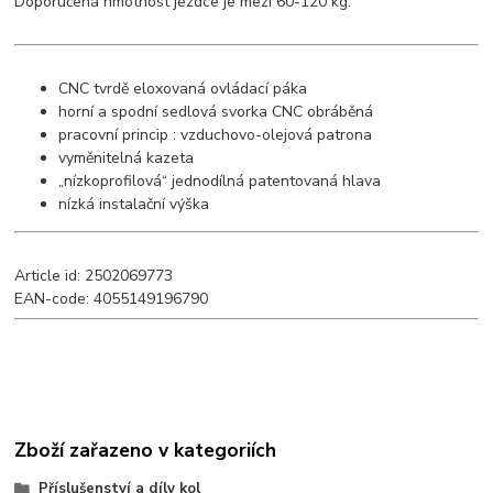
Doporučená hmotnost jezdce je mezi 60-120 kg.
CNC tvrdě eloxovaná ovládací páka
horní a spodní sedlová svorka CNC obráběná
pracovní princip : vzduchovo-olejová patrona
vyměnitelná kazeta
„nízkoprofilová“ jednodílná patentovaná hlava
nízká instalační výška
Article id: 2502069773
EAN-code: 4055149196790
Zboží zařazeno v kategoriích
Příslušenství a díly kol