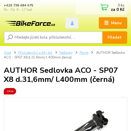
0
ks
+420 736 484 475
za
0 Kč
Po - Pá: 9 - 17 hod.
Menu
Hledat
Úvod
Příslušenství a díly kol
Sedlovky
Pevné
AUTHOR Sedlovka
ACO - SP07 X8 d.31,6mm/ l.400mm (černá)
AUTHOR Sedlovka ACO - SP07
X8 d.31,6mm/ l.400mm (černá)
Akce