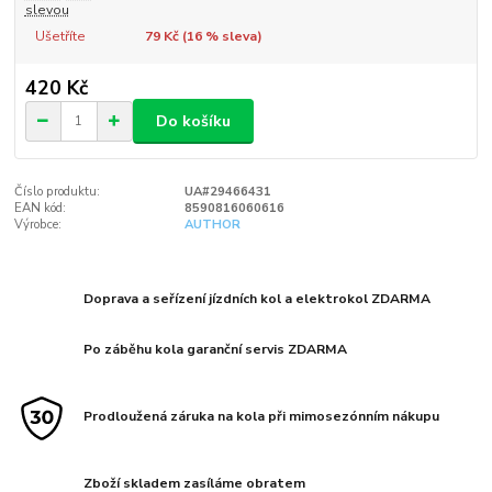
slevou
Ušetříte
79 Kč (
16
% sleva)
420 Kč
Do košíku
Číslo produktu:
UA#29466431
EAN kód:
8590816060616
Výrobce:
AUTHOR
Doprava a seřízení jízdních kol a elektrokol ZDARMA
Po záběhu kola garanční servis ZDARMA
Prodloužená záruka na kola při mimosezónním nákupu
Zboží skladem zasíláme obratem