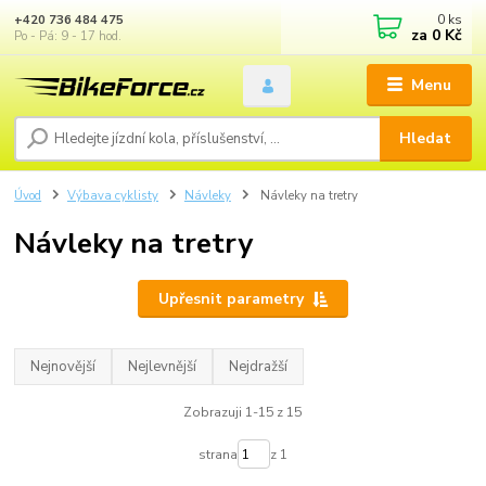
0
ks
+420 736 484 475
za
0 Kč
Po - Pá: 9 - 17 hod.
Menu
Hledat
Úvod
Výbava cyklisty
Návleky
Návleky na tretry
Návleky na tretry
Upřesnit parametry
Nejnovější
Nejlevnější
Nejdražší
Zobrazuji 1-15 z 15
strana
z 1