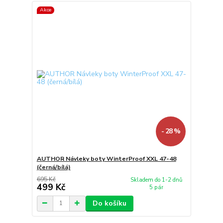
Akce
- 28 %
AUTHOR Návleky boty WinterProof XXL 47-48
(černá/bílá)
695 Kč
Skladem do 1-2 dnů
499 Kč
5 pár
Do košíku