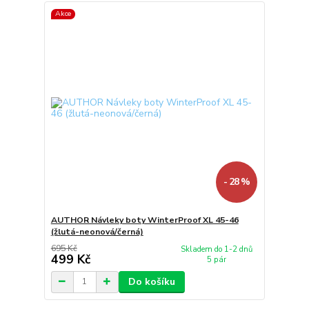
Akce
- 28 %
AUTHOR Návleky boty WinterProof XL 45-46
(žlutá-neonová/černá)
695 Kč
Skladem do 1-2 dnů
499 Kč
5 pár
Do košíku