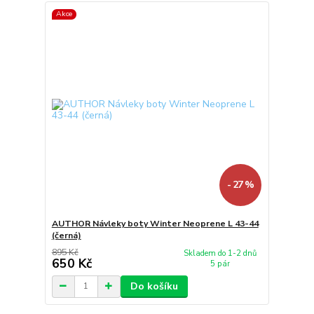
Akce
- 27 %
AUTHOR Návleky boty Winter Neoprene L 43-44
(černá)
895 Kč
Skladem do 1-2 dnů
650 Kč
5 pár
Do košíku