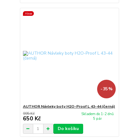
Akce
- 35 %
AUTHOR Návleky boty H2O-Proof L 43-44 (černá)
995 Kč
Skladem do 1-2 dnů
650 Kč
5 pár
Do košíku