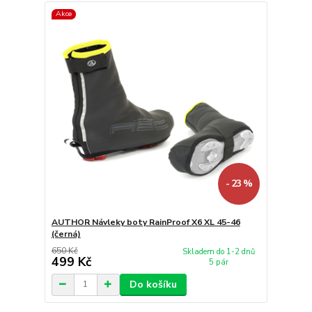
Akce
- 23 %
AUTHOR Návleky boty RainProof X6 XL 45-46
(černá)
650 Kč
Skladem do 1-2 dnů
499 Kč
5 pár
Do košíku