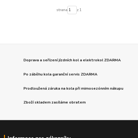
strana
z 1
Doprava a seřízení jízdních kol a elektrokol ZDARMA
Po záběhu kola garanční servis ZDARMA
Prodloužená záruka na kola při mimosezónním nákupu
Zboží skladem zasíláme obratem