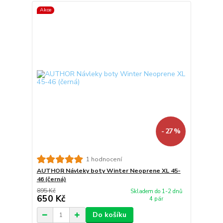
Akce
- 27 %
1 hodnocení
AUTHOR Návleky boty Winter Neoprene XL 45-
46 (černá)
895 Kč
Skladem do 1-2 dnů
650 Kč
4 pár
Do košíku