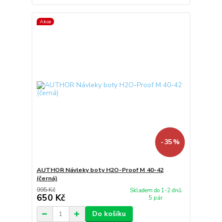
Akce
- 35 %
AUTHOR Návleky boty H2O-Proof M 40-42
(černá)
995 Kč
Skladem do 1-2 dnů
650 Kč
5 pár
Do košíku