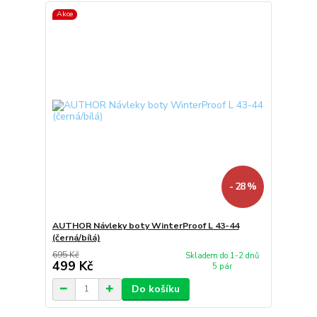
Akce
- 28 %
AUTHOR Návleky boty WinterProof L 43-44
(černá/bílá)
695 Kč
Skladem do 1-2 dnů
499 Kč
5 pár
Do košíku