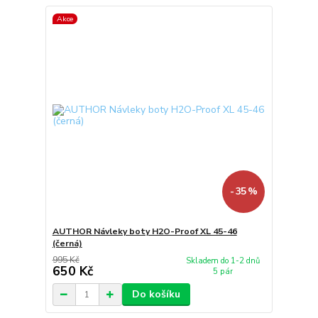
Akce
- 35 %
AUTHOR Návleky boty H2O-Proof XL 45-46
(černá)
995 Kč
Skladem do 1-2 dnů
650 Kč
5 pár
Do košíku