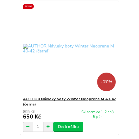
Akce
- 27 %
AUTHOR Návleky boty Winter Neoprene M 40-42
(černá)
895 Kč
Skladem do 1-2 dnů
650 Kč
5 pár
Do košíku