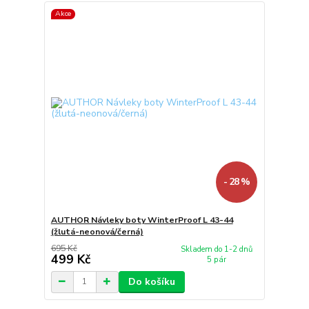
Akce
- 28 %
AUTHOR Návleky boty WinterProof L 43-44
(žlutá-neonová/černá)
695 Kč
Skladem do 1-2 dnů
499 Kč
5 pár
Do košíku