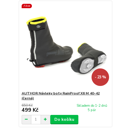
Akce
- 23 %
AUTHOR Návleky boty RainProof X6 M 40-42
(černá)
650 Kč
Skladem do 1-2 dnů
499 Kč
5 pár
Do košíku