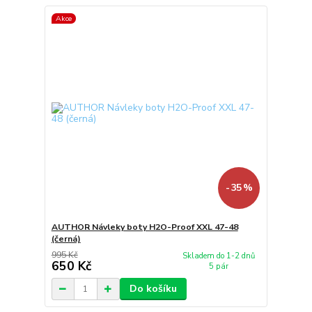
Akce
- 35 %
AUTHOR Návleky boty H2O-Proof XXL 47-48
(černá)
995 Kč
Skladem do 1-2 dnů
650 Kč
5 pár
Do košíku