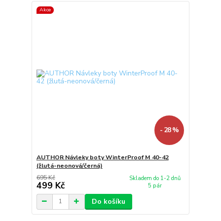
Akce
- 28 %
AUTHOR Návleky boty WinterProof M 40-42
(žlutá-neonová/černá)
695 Kč
Skladem do 1-2 dnů
499 Kč
5 pár
Do košíku