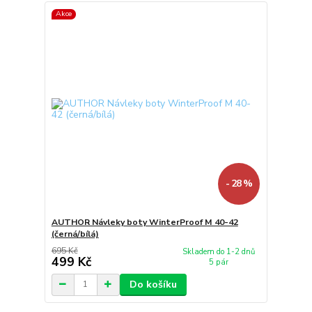
Akce
- 28 %
AUTHOR Návleky boty WinterProof M 40-42
(černá/bílá)
695 Kč
Skladem do 1-2 dnů
499 Kč
5 pár
Do košíku