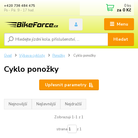
0
ks
+420 736 484 475
za
0 Kč
Po - Pá: 9 - 17 hod.
Menu
Hledat
Úvod
Výbava cyklisty
Ponožky
Cyklo ponožky
Cyklo ponožky
Upřesnit parametry
Nejnovější
Nejlevnější
Nejdražší
Zobrazuji 1-1 z 1
strana
z 1