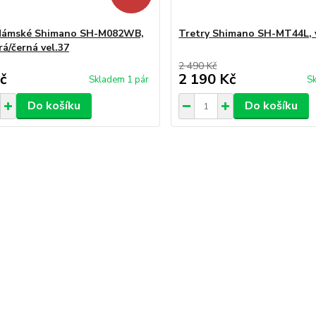
 dámské Shimano SH-M082WB,
Tretry Shimano SH-MT44L, v
á/černá vel.37
2 490 Kč
č
2 190 Kč
Skladem 1 pár
Sk
Do košíku
Do košíku