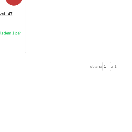
el. 47
ladem 1 pár
strana
z 1