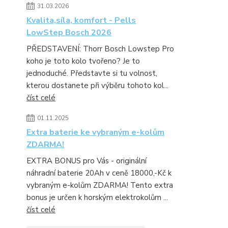
31.03.2026
Kvalita,síla, komfort - Pells
LowStep Bosch 2026
PŘEDSTAVENÍ: Thorr Bosch Lowstep Pro
koho je toto kolo tvořeno? Je to
jednoduché. Představte si tu volnost,
kterou dostanete při výběru tohoto kol...
číst celé
01.11.2025
Extra baterie ke vybraným e-kolům
ZDARMA!
EXTRA BONUS pro Vás - originální
náhradní baterie 20Ah v ceně 18000,-Kč k
vybraným e-kolům ZDARMA! Tento extra
bonus je určen k horským elektrokolům ...
číst celé