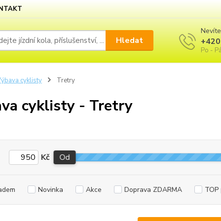
NTAKT
Nevíte
Hledat
+420
Po - Pá
ýbava cyklisty
Tretry
va cyklisty - Tretry
Kč
Od
adem
Novinka
Akce
Doprava ZDARMA
TOP 