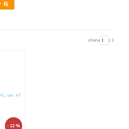
y
strana
z 1
- 12 %