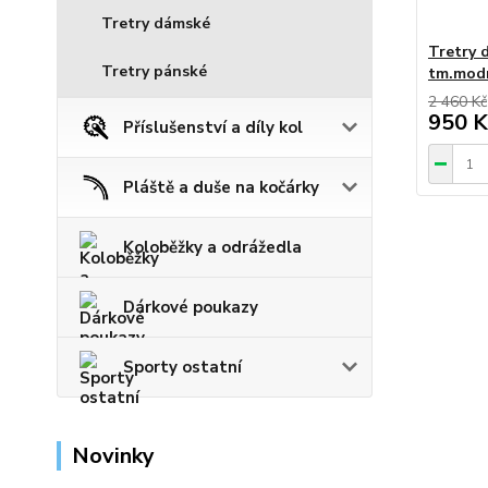
Tretry dámské
Tretry
Tretry pánské
tm.modr
2 460 Kč
950 K
Příslušenství a díly kol
Pláště a duše na kočárky
Koloběžky a odrážedla
Dárkové poukazy
Sporty ostatní
Novinky