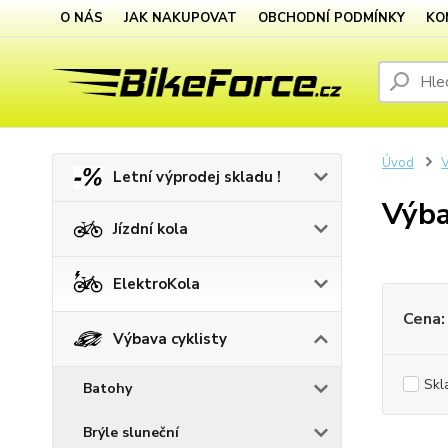
O NÁS
JAK NAKUPOVAT
OBCHODNÍ PODMÍNKY
KO
Úvod
V
Letní výprodej skladu !
Výba
Jízdní kola
ElektroKola
Cena:
Výbava cyklisty
Skl
Batohy
Brýle sluneční