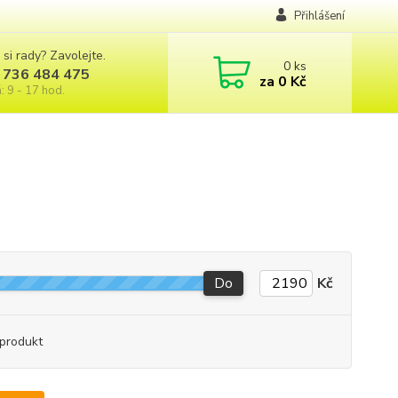
Přihlášení
 si rady? Zavolejte.
0
ks
 736 484 475
za
0 Kč
: 9 - 17 hod.
Do
Kč
produkt