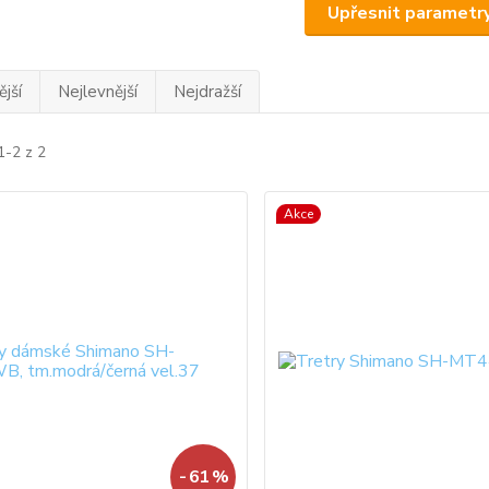
Upřesnit parametr
jší
Nejlevnější
Nejdražší
1-2 z 2
Akce
- 61 %