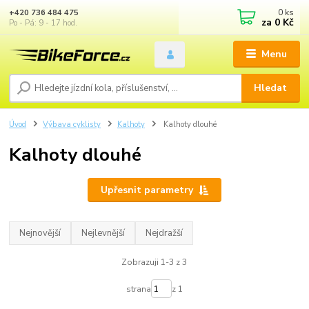
0
ks
+420 736 484 475
za
0 Kč
Po - Pá: 9 - 17 hod.
Menu
Hledat
Úvod
Výbava cyklisty
Kalhoty
Kalhoty dlouhé
Kalhoty dlouhé
Upřesnit parametry
Nejnovější
Nejlevnější
Nejdražší
Zobrazuji 1-3 z 3
strana
z 1