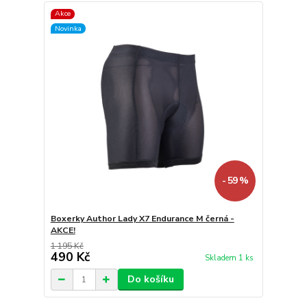
Akce
Novinka
- 59 %
Boxerky Author Lady X7 Endurance M černá -
AKCE!
1 195 Kč
490 Kč
Skladem 1 ks
Do košíku