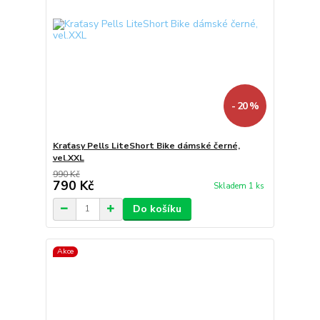
- 20 %
Kraťasy Pells LiteShort Bike dámské černé,
vel.XXL
990 Kč
790 Kč
Skladem 1 ks
Do košíku
Akce