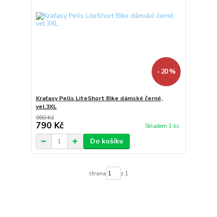
- 20 %
Kraťasy Pells LiteShort Bike dámské černé,
vel.3XL
990 Kč
790 Kč
Skladem 1 ks
Do košíku
strana
z 1