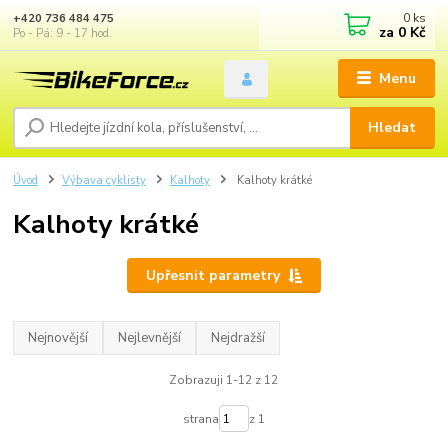
0
ks
+420 736 484 475
za
0 Kč
Po - Pá: 9 - 17 hod.
Menu
Hledat
Úvod
Výbava cyklisty
Kalhoty
Kalhoty krátké
Kalhoty krátké
Upřesnit parametry
Nejnovější
Nejlevnější
Nejdražší
Zobrazuji 1-12 z 12
strana
z 1