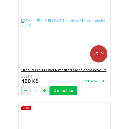
- 51 %
Dres PELLS FLOWER modro/zelená dámský vel.M
990 Kč
490 Kč
Skladem 1 ks
Do košíku
Akce