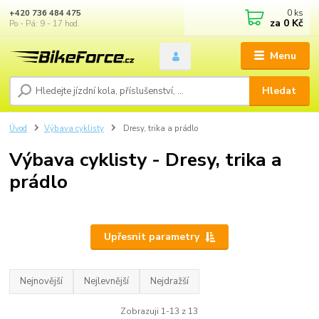
0
ks
+420 736 484 475
za
0 Kč
Po - Pá: 9 - 17 hod.
Menu
Hledat
Úvod
Výbava cyklisty
Dresy, trika a prádlo
Výbava cyklisty - Dresy, trika a
prádlo
Upřesnit parametry
Nejnovější
Nejlevnější
Nejdražší
Zobrazuji 1-13 z 13