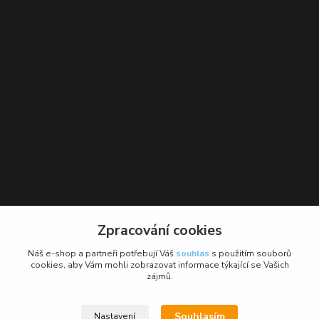
Kontakt
Zpracování cookies
BikeForce.cz
Náš e-shop a partneři potřebují Váš
souhlas
s použitím souborů
cookies, aby Vám mohli zobrazovat informace týkající se Vašich
zájmů.
+420 736 484 475
Po - Pá: 9 - 17 hod.
Souhlasím
Nastavení