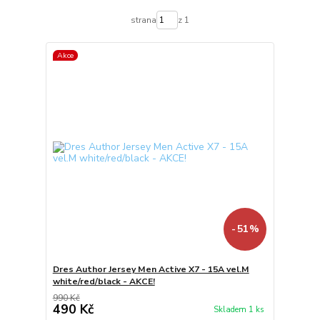
strana
z 1
Akce
- 51 %
Dres Author Jersey Men Active X7 - 15A vel.M
white/red/black - AKCE!
990 Kč
490 Kč
Skladem 1 ks