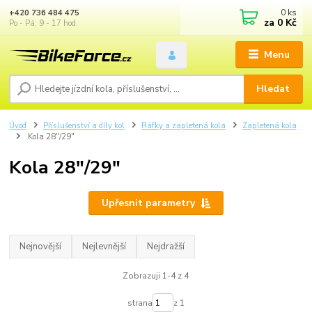
0
ks
+420 736 484 475
za
0 Kč
Po - Pá: 9 - 17 hod.
Menu
Hledat
Úvod
Příslušenství a díly kol
Ráfky a zapletená kola
Zapletená kola
Kola 28"/29"
Kola 28"/29"
Upřesnit parametry
Nejnovější
Nejlevnější
Nejdražší
Zobrazuji 1-4 z 4
strana
z 1