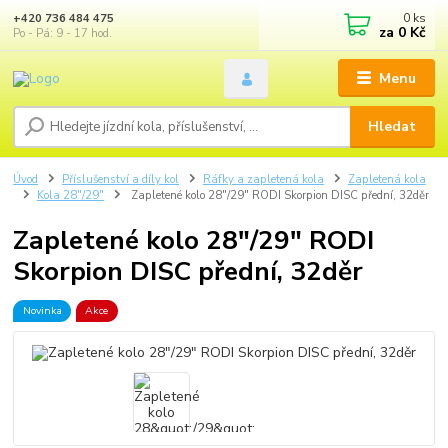
0
ks
+420 736 484 475
za
0 Kč
Po - Pá: 9 - 17 hod.
Menu
Hledat
Úvod
Příslušenství a díly kol
Ráfky a zapletená kola
Zapletená kola
Kola 28"/29"
Zapletené kolo 28"/29" RODI Skorpion DISC přední, 32děr
Zapletené kolo 28"/29" RODI
Skorpion DISC přední, 32děr
Novinka
Akce