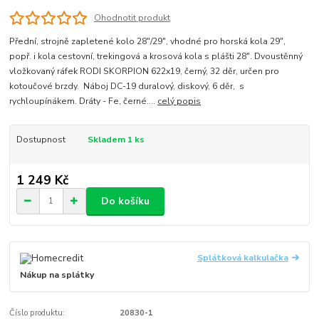
Ohodnotit produkt
Přední, strojně zapletené kolo 28"/29", vhodné pro horská kola 29",
popř. i kola cestovní, trekingová a krosová kola s plášti 28". Dvoustěnný
vložkovaný ráfek RODI SKORPION 622x19, černý, 32 děr, určen pro
kotoučové brzdy. Náboj DC-19 duralový, diskový, 6 děr, s
rychloupínákem. Dráty - Fe, černé....
celý popis
Dostupnost
Skladem 1 ks
1 249 Kč
Do košíku
Splátková kalkulačka
Nákup na splátky
Číslo produktu:
20830-1