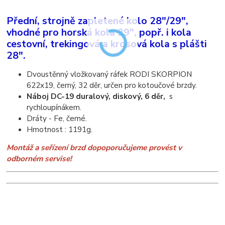
Přední, strojně zapletené kolo 28"/29",
vhodné pro horská kola 29", popř. i kola
cestovní, trekingová a krosová kola s plášti
28".
Dvoustěnný vložkovaný ráfek RODI SKORPION
622x19, černý, 32 děr, určen pro kotoučové brzdy.
Náboj DC-19 duralový, diskový, 6 děr,
s
rychloupínákem.
Dráty - Fe, černé.
Hmotnost : 1191g.
Montáž a seřízení brzd dopoporučujeme provést v
odborném servise!