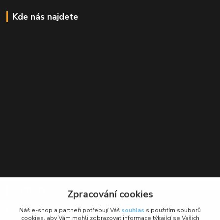
Kde nás najdete
Kontakt
Zpracování cookies
BikeForce.cz
Náš e-shop a partneři potřebují Váš
souhlas
s použitím souborů
cookies, aby Vám mohli zobrazovat informace týkající se Vašich