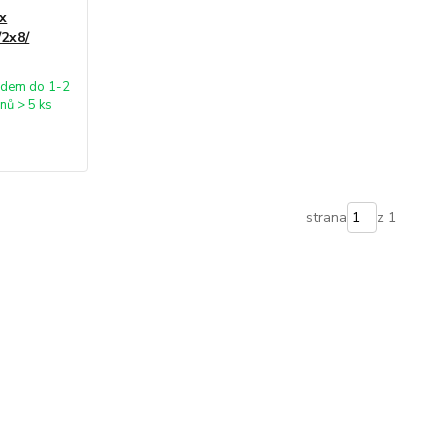
ox
2x8/
adem do 1-2
nů > 5 ks
strana
z 1