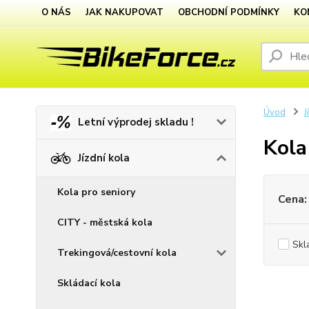
O NÁS
JAK NAKUPOVAT
OBCHODNÍ PODMÍNKY
KO
Úvod
J
Letní výprodej skladu !
Kola
Jízdní kola
Kola pro seniory
Cena:
CITY - městská kola
Skl
Trekingová/cestovní kola
Skládací kola