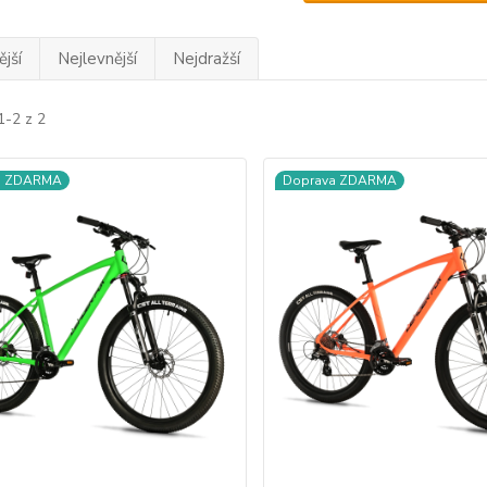
jší
Nejlevnější
Nejdražší
1-2 z 2
a ZDARMA
Doprava ZDARMA