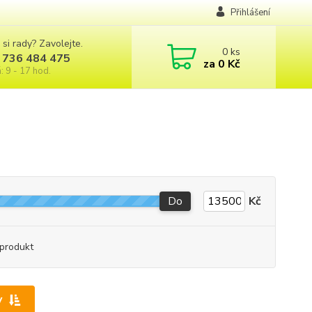
Přihlášení
 si rady? Zavolejte.
0
ks
 736 484 475
za
0 Kč
: 9 - 17 hod.
Do
Kč
produkt
y