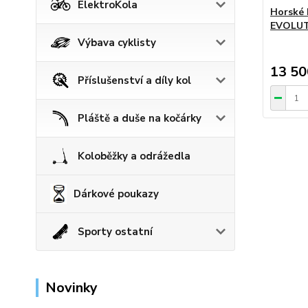
ElektroKola
Horské 
EVOLUTI
Výbava cyklisty
13 50
Příslušenství a díly kol
Pláště a duše na kočárky
Koloběžky a odrážedla
Dárkové poukazy
Sporty ostatní
Novinky