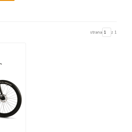
strana
z 1