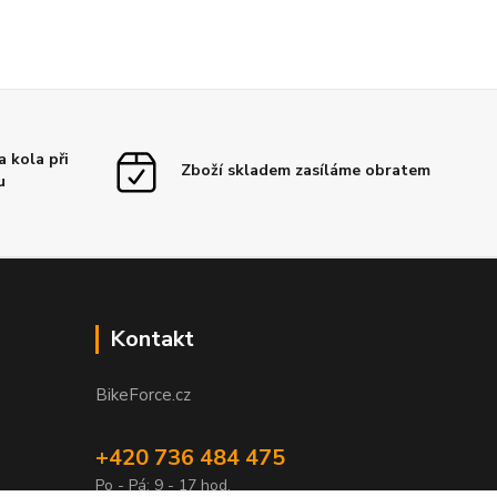
 kola při
Zboží skladem zasíláme obratem
u
Kontakt
BikeForce.cz
+420 736 484 475
Po - Pá: 9 - 17 hod.