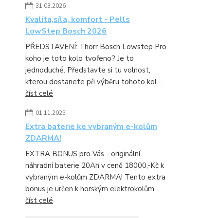
31.03.2026
Kvalita,síla, komfort - Pells
LowStep Bosch 2026
PŘEDSTAVENÍ: Thorr Bosch Lowstep Pro
koho je toto kolo tvořeno? Je to
jednoduché. Představte si tu volnost,
kterou dostanete při výběru tohoto kol...
číst celé
01.11.2025
Extra baterie ke vybraným e-kolům
ZDARMA!
EXTRA BONUS pro Vás - originální
náhradní baterie 20Ah v ceně 18000,-Kč k
vybraným e-kolům ZDARMA! Tento extra
bonus je určen k horským elektrokolům ...
číst celé