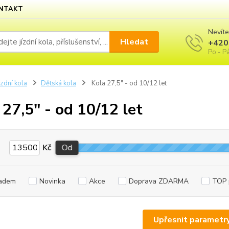
NTAKT
Nevíte
Hledat
+420
Po - Pá
ízdní kola
Dětská kola
Kola 27,5" - od 10/12 let
 27,5" - od 10/12 let
Kč
Od
adem
Novinka
Akce
Doprava ZDARMA
TOP 
Upřesnit parametr