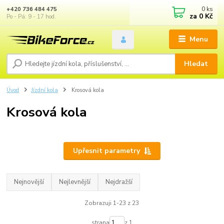
0
ks
+420 736 484 475
za
0 Kč
Po - Pá: 9 - 17 hod.
Menu
Hledat
Úvod
Jízdní kola
Krosová kola
Krosová kola
Upřesnit parametry
Nejnovější
Nejlevnější
Nejdražší
Zobrazuji 1-23 z 23
strana
z 1