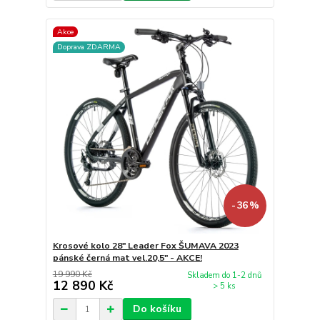
Akce
Doprava ZDARMA
- 36 %
Krosové kolo 28" Leader Fox ŠUMAVA 2023
pánské černá mat vel.20,5" - AKCE!
19 990 Kč
Skladem do 1-2 dnů
12 890 Kč
> 5 ks
Do košíku