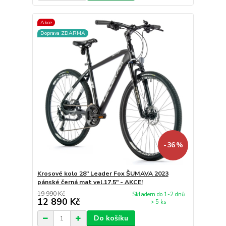
Akce
Doprava ZDARMA
- 36 %
Krosové kolo 28" Leader Fox ŠUMAVA 2023
pánské černá mat vel.17,5" - AKCE!
19 990 Kč
Skladem do 1-2 dnů
12 890 Kč
> 5 ks
Do košíku