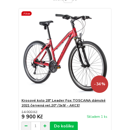
Akce
- 34 %
Krosové kolo 28" Leader Fox TOSCANA dámské
2021 červená vel.20" /3x9/ - AKCE!
14 900 Kč
9 900 Kč
Skladem 1 ks
Do košíku