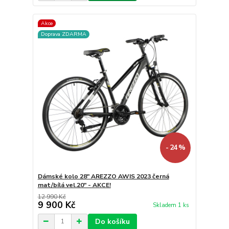
Akce
Doprava ZDARMA
- 24 %
Dámské kolo 28" AREZZO AWIS 2023 černá
mat/bílá vel.20" - AKCE!
12 990 Kč
9 900 Kč
Skladem 1 ks
Do košíku