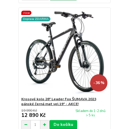
Akce
Doprava ZDARMA
- 36 %
Krosové kolo 28" Leader Fox ŠUMAVA 2023
pánské černá mat vel.19" - AKCE!
19 990 Kč
Skladem do 1-2 dnů
12 890 Kč
> 5 ks
Do košíku