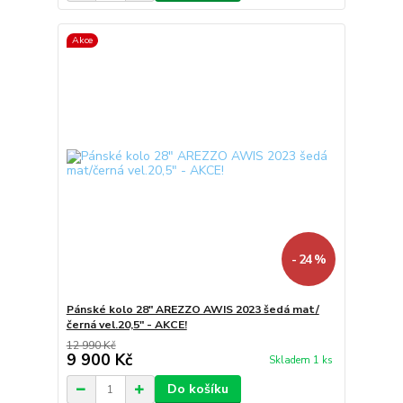
Akce
- 24 %
Pánské kolo 28" AREZZO AWIS 2023 šedá mat/
černá vel.20,5" - AKCE!
12 990 Kč
9 900 Kč
Skladem 1 ks
Do košíku