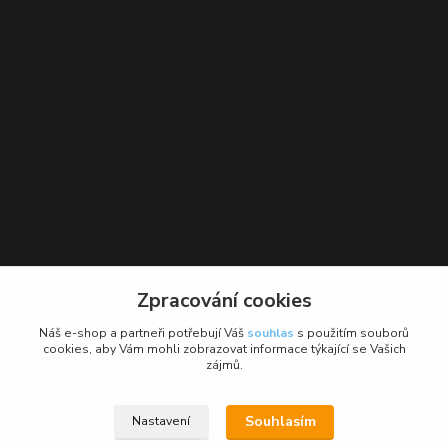
Kontakt
Zpracování cookies
BikeForce.cz
Náš e-shop a partneři potřebují Váš
souhlas
s použitím souborů
cookies, aby Vám mohli zobrazovat informace týkající se Vašich
zájmů.
+420 736 484 475
Po - Pá: 9 - 17 hod.
Souhlasím
Nastavení
info@bikeforce.cz