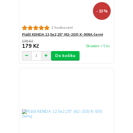
- 10 %
1 hodnocení
Plášť KENDA 12,5x2,25" (62-203) K-909A černý
199 Kč
179 Kč
Skladem > 5 ks
Do košíku