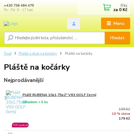
0
ks
+420 736 484 475
za
0 Kč
Po - Pá: 9 - 17 hod.
Menu
Hledat
Úvod
Pláště a duše na kočárky
Pláště na kočárky
Pláště na kočárky
Nejprodávanější
Plášť RUBENA 10x1,75x2" V63 GOLF černý
1.
Skladem > 5 ks
199 Kč
10 % sleva
179 Kč
TOP produkt