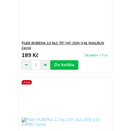
Plášť RUBENA 12,5x1,75" (47-203) V41 WALRUS
černý
189 Kč
Skladem > 5 ks
Do košíku
Akce