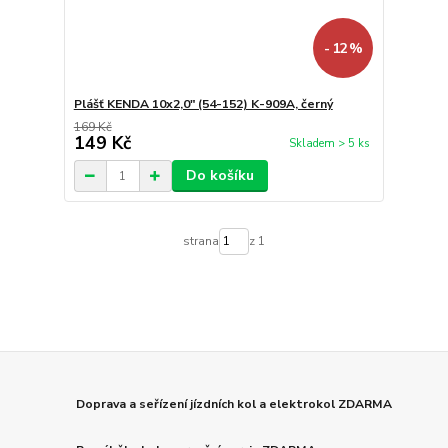
- 12 %
Plášť KENDA 10x2,0" (54-152) K-909A, černý
169 Kč
149 Kč
Skladem > 5 ks
Do košíku
strana
z 1
Doprava a seřízení jízdních kol a elektrokol ZDARMA