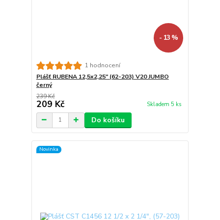
- 13 %
1 hodnocení
Plášť RUBENA 12,5x2,25" (62-203) V20 JUMBO
černý
239 Kč
209 Kč
Skladem 5 ks
Do košíku
Novinka