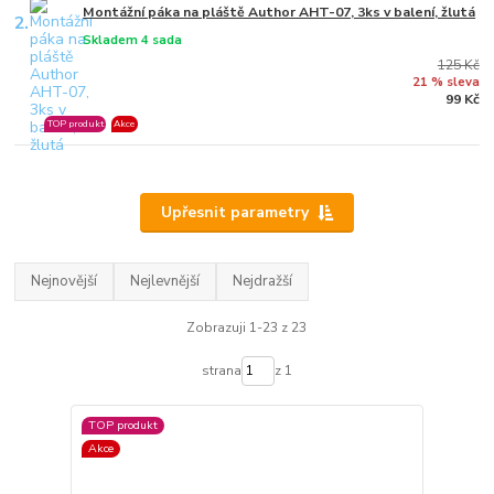
Montážní páka na pláště Author AHT-07, 3ks v balení, žlutá
2.
Skladem 4 sada
125 Kč
21 % sleva
99 Kč
TOP produkt
Akce
Upřesnit parametry
Nejnovější
Nejlevnější
Nejdražší
Zobrazuji 1-23 z 23
strana
z 1
TOP produkt
Akce