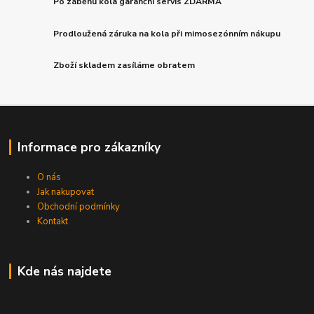
Po záběhu kola garanční servis ZDARMA
Prodloužená záruka na kola při mimosezónním nákupu
Zboží skladem zasíláme obratem
Informace pro zákazníky
O nás
Jak nakupovat
Obchodní podmínky
Kontakt
Kde nás najdete