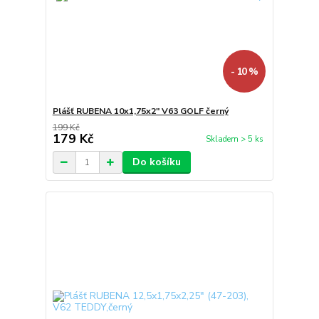
- 10 %
Plášť RUBENA 10x1,75x2" V63 GOLF černý
199 Kč
179 Kč
Skladem > 5 ks
Do košíku