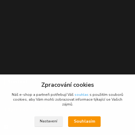
Kontakt
Zpracování cookies
BikeForce.cz
Náš e-shop a partneři potřebují Váš
souhlas
s použitím souborů
cookies, aby Vám mohli zobrazovat informace týkající se Vašich
zájmů.
+420 736 484 475
Po - Pá: 9 - 17 hod.
Souhlasím
Nastavení
info@bikeforce.cz