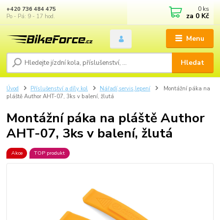
0
ks
+420 736 484 475
za
0 Kč
Po - Pá: 9 - 17 hod.
Menu
Hledat
Úvod
Příslušenství a díly kol
Nářadí,servis,lepení
Montážní páka na
pláště Author AHT-07, 3ks v balení, žlutá
Montážní páka na pláště Author
AHT-07, 3ks v balení, žlutá
Akce
TOP produkt