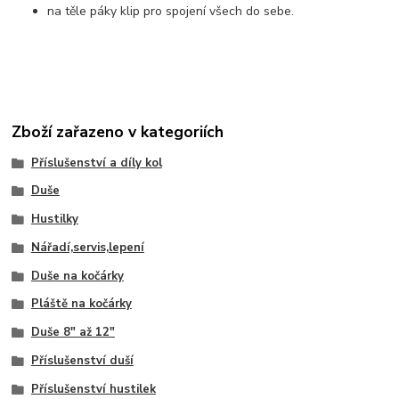
na těle páky klip pro spojení všech do sebe.
Zboží zařazeno v kategoriích
Příslušenství a díly kol
Duše
Hustilky
Nářadí,servis,lepení
Duše na kočárky
Pláště na kočárky
Duše 8" až 12"
Příslušenství duší
Příslušenství hustilek