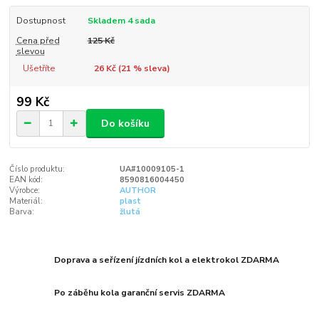
Dostupnost
Skladem 4 sada
Cena před
125 Kč
slevou
Ušetříte
26 Kč (
21
% sleva)
99 Kč
Do košíku
Číslo produktu:
UA#10009105-1
EAN kód:
8590816004450
Výrobce:
AUTHOR
Materiál:
plast
Barva:
žlutá
Doprava a seřízení jízdních kol a elektrokol ZDARMA
Po záběhu kola garanční servis ZDARMA