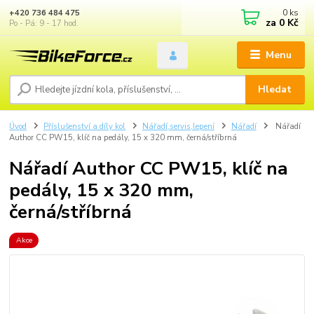
0
ks
+420 736 484 475
za
0 Kč
Po - Pá: 9 - 17 hod.
Menu
Hledat
Úvod
Příslušenství a díly kol
Nářadí,servis,lepení
Nářadí
Nářadí
Author CC PW15, klíč na pedály, 15 x 320 mm, černá/stříbrná
Nářadí Author CC PW15, klíč na
pedály, 15 x 320 mm,
černá/stříbrná
Akce