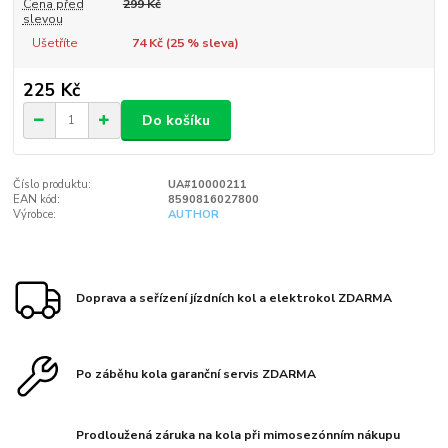
Cena před
299 Kč
slevou
Ušetříte
74 Kč (
25
% sleva)
225 Kč
Do košíku
Číslo produktu:
UA#10000211
EAN kód:
8590816027800
Výrobce:
AUTHOR
Doprava a seřízení jízdních kol a elektrokol ZDARMA
Po záběhu kola garanční servis ZDARMA
Prodloužená záruka na kola při mimosezónním nákupu