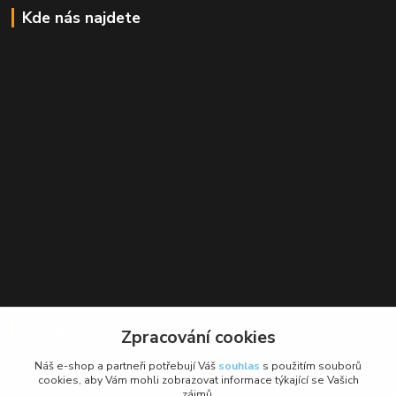
Kde nás najdete
Kontakt
Zpracování cookies
BikeForce.cz
Náš e-shop a partneři potřebují Váš
souhlas
s použitím souborů
cookies, aby Vám mohli zobrazovat informace týkající se Vašich
zájmů.