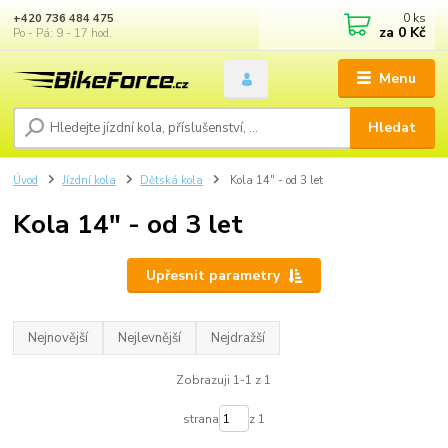
0
ks
+420 736 484 475
za
0 Kč
Po - Pá: 9 - 17 hod.
Menu
Hledat
Úvod
Jízdní kola
Dětská kola
Kola 14" - od 3 let
Kola 14" - od 3 let
Upřesnit parametry
Nejnovější
Nejlevnější
Nejdražší
Zobrazuji 1-1 z 1
strana
z 1