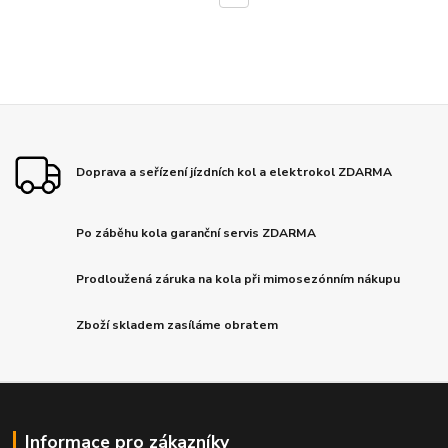
Doprava a seřízení jízdních kol a elektrokol ZDARMA
Po záběhu kola garanční servis ZDARMA
Prodloužená záruka na kola při mimosezónním nákupu
Zboží skladem zasíláme obratem
Informace pro zákazníky