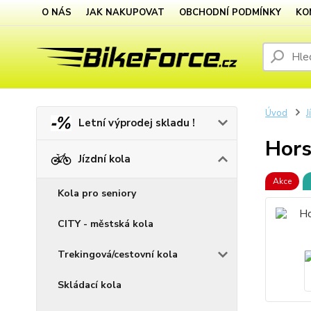
O NÁS
JAK NAKUPOVAT
OBCHODNÍ PODMÍNKY
KO
Úvod
J
Letní výprodej skladu !
Hors
Jízdní kola
Akce
Kola pro seniory
CITY - městská kola
Trekingová/cestovní kola
Skládací kola