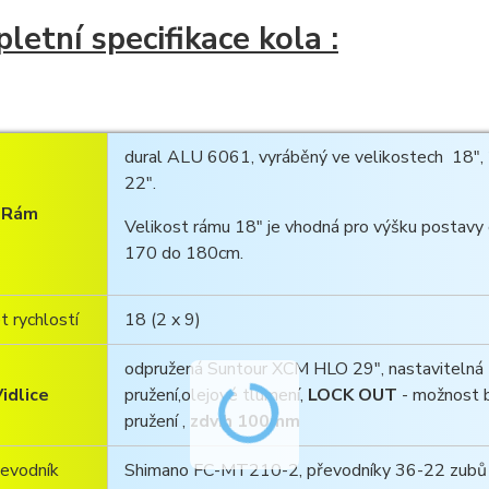
letní specifikace kola :
dural ALU 6061, vyráběný ve velikostech 18", 
22".
Rám
Velikost rámu 18" je vhodná pro výšku postavy 
170 do 180cm.
t rychlostí
18 (2 x 9)
odpružená Suntour XCM HLO 29", nastavitelná
idlice
pružení,olejové tlumení,
LOCK OUT
- možnost 
pružení ,
zdvih 100mm
evodník
Shimano FC-MT210-2, převodníky 36-22 zubů