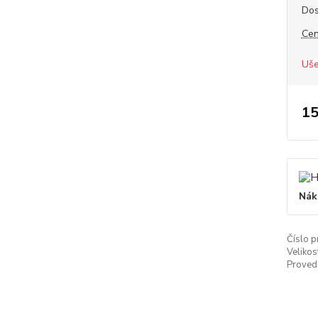
Dos
Cen
Uše
15
Nák
Číslo p
Velikos
Proved