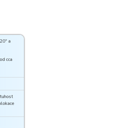
20" a
od cca
 tuhost
blokace