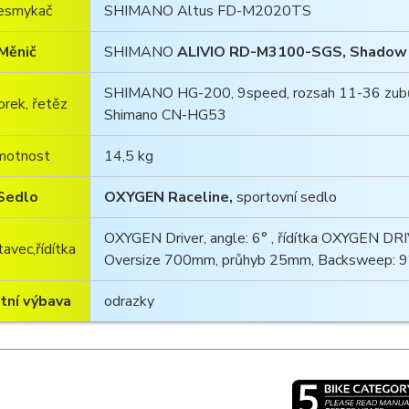
esmykač
SHIMANO Altus FD-M2020TS
Měnič
SHIMANO
ALIVIO RD-M3100-SGS, Shadow 
SHIMANO HG-200, 9speed, rozsah 11-36 zubů
rek, řetěz
Shimano CN-HG53
motnost
14,5 kg
Sedlo
OXYGEN Raceline,
sportovní sedlo
OXYGEN Driver, angle: 6° , řídítka OXYGEN DR
avec,řídítka
Oversize 700mm, průhyb 25mm, Backsweep: 9
tní výbava
odrazky