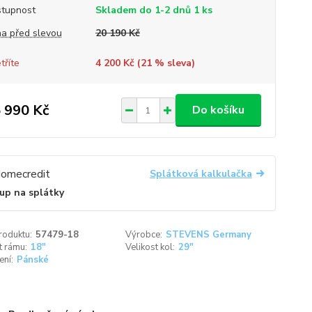
tupnost
Skladem do 1-2 dnů 1 ks
a před slevou
20 190 Kč
tříte
4 200 Kč (
21
% sleva)
 990 Kč
Do košíku
Splátková kalkulačka
up na splátky
roduktu:
57479-18
Výrobce:
STEVENS Germany
t rámu:
18"
Velikost kol:
29"
ení:
Pánské