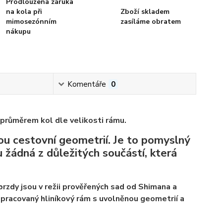
Prodloužená záruka
na kola při
Zboží skladem
mimosezónním
zasíláme obratem
nákupu
Komentáře
0
 průměrem kol dle velikosti rámu.
ou cestovní geometrií. Je to pomyslný
 žádná z důležitých součástí, která
rzdy jsou v režii prověřených sad od Shimana a
zpracovaný hliníkový rám s uvolněnou geometrií a