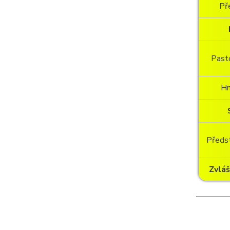
Př
Pasto
H
Předst
Zvláš