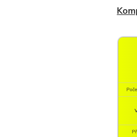
Komp
Poče
V
Př