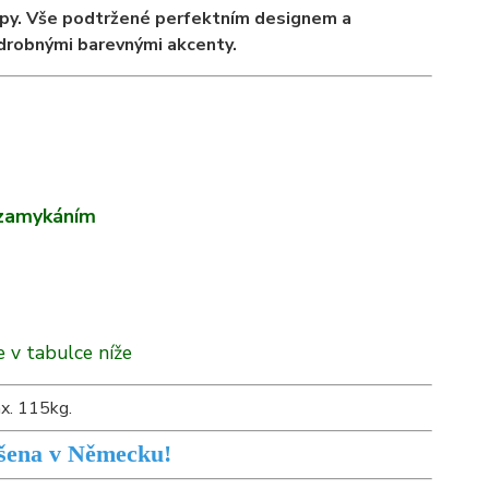
topy. Vše podtržené perfektním designem a
 drobnými barevnými akcenty.
e zamykáním
 v tabulce níže
ax. 115kg.
šena v Německu!