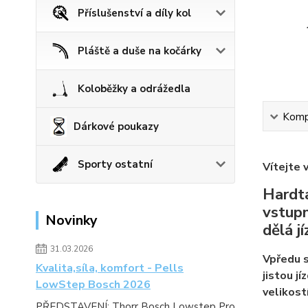
Příslušenství a díly kol
Pláště a duše na kočárky
Koloběžky a odrážedla
Kompl
Dárkové poukazy
Sporty ostatní
Vítejte 
Hardta
vstupn
Novinky
dělá j
31.03.2026
Vpředu s
Kvalita,síla, komfort - Pells
jistou j
LowStep Bosch 2026
velikost
PŘEDSTAVENÍ: Thorr Bosch Lowstep Pro