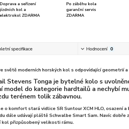
Doprava a seřízení
Po záběhu kola
jízdních kol a
garanční servis
elektrokol ZDARMA
ZDARMA
etní specifikace
Hodnocení
0
ve světě moderních horských kol s odpovídající geometrií a
il Stevens Tonga je bytelné kolo s uvolněn
í model do kategorie hardtailů a nechybí mu
ízdu terénem tolik zábavnou.
e o komfort stará vidlice SR Suntour XCM HLO, osazení a b
ízdu dále udávají pláště Schwalbe Smart Sam. Navíc dobře 
í kol přizpůsobený velikosti rámu.