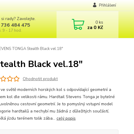
Přihlášení
 si rady? Zavolejte.
0
ks
 736 484 475
za
0 Kč
: 9 - 17 hod.
EVENS TONGA Stealth Black vel.18"
alth Black vel.18"
Ohodnotit produkt
e ve světě moderních horských kol s odpovídající geometrií a
em kol dle velikosti rámu. Hardtail Stevens Tonga je bytelné
 uvolněnou cestovní geometrií. Je to pomyslný vstupní model
egorie hardtailů a nechybí mu žádná z důležitých součástí,
ělá jízdu terénem tolik zába...
celý popis