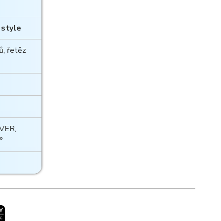
style
, řetěz
IVER,
°