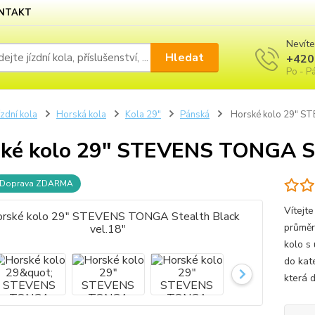
NTAKT
Nevíte
Hledat
+420
Po - Pá
ízdní kola
Horská kola
Kola 29"
Pánská
Horské kolo 29" ST
ké kolo 29" STEVENS TONGA Ste
Doprava ZDARMA
Vítejt
průměr
kolo s
do kat
která d