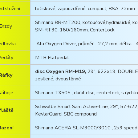
ed.složení
ložiskové, zapouzdřené, compact, BSA, 73mm
Shimano BR-MT200, kotoučové,hydraulické, k
Brzdy
SM-RT30, 180/160mm, CenterLock
edlovka
Alu Oxygen Driver, průměr - 27,2 mm, délka -
Pedály
MTB Flatpedal
disc Oxygen RM-M19,
29", 622x19, DOUBLE
Ráfky
zesílené, dvoustěnné
Náboje
Shimano TX505 , dural disc, centerlock, s rychl
Schwalbe Smart Sam Active-Line, 29", 57-622
Pláště
KevlarGuard, SBC compound
Řazení
Shimano ACERA SL-M3000/3010 , 2x9 speed