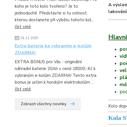
A výsled
koho je toto kolo tvořeno? Je to
lakování
jednoduché. Představte si tu volnost,
kterou dostanete při výběru tohoto kol...
číst celé
Hlavní
01.11.2025
Extra baterie ke vybraným e-kolům
po
ZDARMA!
vi
EXTRA BONUS pro Vás - originální
poč
náhradní baterie 20Ah v ceně 18000,-Kč k
vel
vybraným e-kolům ZDARMA! Tento extra
pl
bonus je určen k horským elektrokolům ...
mě
číst celé
pod
Zobrazit všechny novinky
Kolo dopo
K
ola 