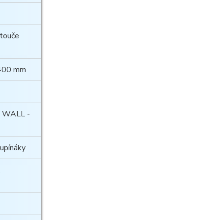
otouče
 400 mm
 WALL -
oupínáky
,