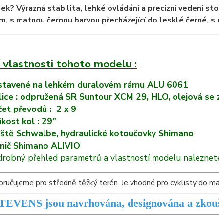
ek? Výrazná stabilita, lehké ovládání a precizní vedení s
m, s matnou černou barvou přecházející do lesklé černé, s
 vlastnosti tohoto modelu :
stavené na lehkém duralovém rámu ALU 6061
dlice : odpružená SR Suntour XCM 29, HLO, olejová s
et převodů : 2 x 9
ikost kol : 29"
áště Schwalbe, hydraulické kotoučovky Shimano
nič Shimano ALIVIO
robný přehled parametrů a vlastností modelu naleznete
ručujeme pro středně těžký terén. Je vhodné pro cyklisty do m
STEVENS jsou navrhována, designována a zkou