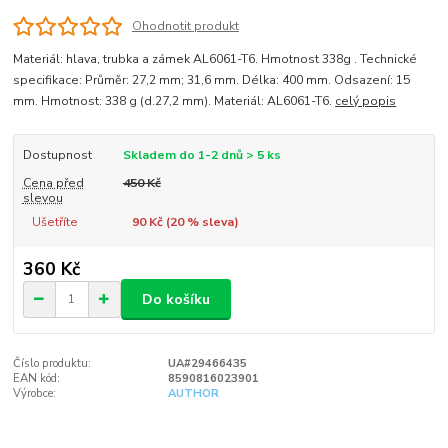
Ohodnotit produkt
Materiál: hlava, trubka a zámek AL6061-T6. Hmotnost 338g . Technické
specifikace: Průměr: 27,2 mm; 31,6 mm. Délka: 400 mm. Odsazení: 15
mm. Hmotnost: 338 g (d.27,2 mm). Materiál: AL6061-T6.
celý popis
Dostupnost
Skladem do 1-2 dnů > 5 ks
Cena před
450 Kč
slevou
Ušetříte
90 Kč (
20
% sleva)
360 Kč
Do košíku
Číslo produktu:
UA#29466435
EAN kód:
8590816023901
Výrobce:
AUTHOR