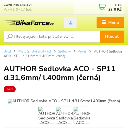
0
ks
+420 736 484 475
za
0 Kč
Po - Pá: 9 - 17 hod.
Menu
Hledat
Úvod
Příslušenství a díly kol
Sedlovky
Pevné
AUTHOR Sedlovka
ACO - SP11 d.31,6mm/ l.400mm (černá)
AUTHOR Sedlovka ACO - SP11
d.31,6mm/ l.400mm (černá)
Akce