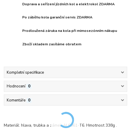
Doprava a seřízení jízdních kol a elektrokol ZDARMA
Po záběhu kola garanční servis ZDARMA
Prodloužená záruka na kola při mimosezónním nákupu
Zboží skladem zasíláme obratem
Kompletní specifikace
Hodnocení
0
Komentáře
0
Materiál: hlava, trubka a zámek AL6061-T6. Hmotnost 338g .