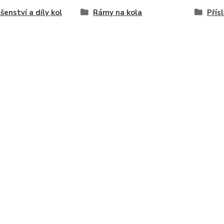
ušenství a díly kol
Rámy na kola
Přís