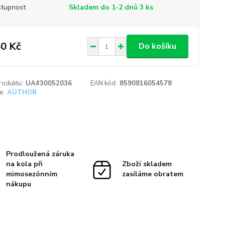
tupnost
Skladem do 1-2 dnů 3 ks
0 Kč
Do košíku
roduktu:
UA#30052036
EAN kód:
8590816054578
e:
AUTHOR
Prodloužená záruka
na kola při
Zboží skladem
mimosezónním
zasíláme obratem
nákupu