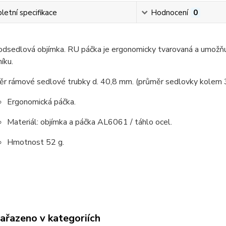
etní specifikace
Hodnocení
0
odsedlová objímka. RU páčka je ergonomicky tvarovaná a umožňu
níku.
ěr rámové sedlové trubky d. 40,8 mm. (průměr sedlovky kolem 
Ergonomická páčka.
Materiál: objímka a páčka AL6061 / táhlo ocel.
Hmotnost 52 g.
zařazeno v kategoriích