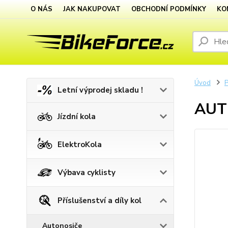
O NÁS
JAK NAKUPOVAT
OBCHODNÍ PODMÍNKY
KO
Úvod
P
Letní výprodej skladu !
AUTH
Jízdní kola
ElektroKola
Výbava cyklisty
Příslušenství a díly kol
Autonosiče