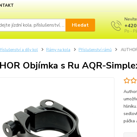
NTAKT
Nevíte
Hledat
+420
Po - Pá
říslušenství a díly kol
Rámy na kola
Příslušenství rámů
AUTHOR O
OR Objímka s Ru AQR-Simplex 
Author
umožňu
hliník
sedlov
páčka 