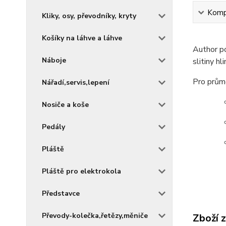
Kompl
Kliky, osy, převodníky, kryty
Košíky na láhve a láhve
Author p
Náboje
slitiny hli
Pro prům
Nářadí,servis,lepení
Nosiče a koše
Pedály
Pláště
Pláště pro elektrokola
Představce
Převody-kolečka,řetězy,měniče
Zboží 