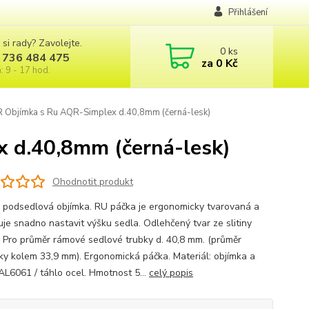
Přihlášení
 si rady? Zavolejte.
0
ks
 736 484 475
za
0 Kč
: 9 - 17 hod.
bjímka s Ru AQR-Simplex d.40,8mm (černá-lesk)
d.40,8mm (černá-lesk)
Ohodnotit produkt
 podsedlová objímka. RU páčka je ergonomicky tvarovaná a
je snadno nastavit výšku sedla. Odlehčený tvar ze slitiny
u. Pro průměr rámové sedlové trubky d. 40,8 mm. (průměr
ky kolem 33,9 mm). Ergonomická páčka. Materiál: objímka a
AL6061 / táhlo ocel. Hmotnost 5...
celý popis