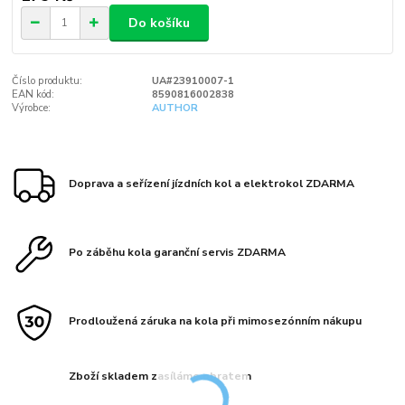
Do košíku
Číslo produktu:
UA#23910007-1
EAN kód:
8590816002838
Výrobce:
AUTHOR
Doprava a seřízení jízdních kol a elektrokol ZDARMA
Po záběhu kola garanční servis ZDARMA
Prodloužená záruka na kola při mimosezónním nákupu
Zboží skladem zasíláme obratem