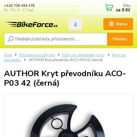
0
ks
+420 736 484 475
za
0 Kč
Po - Pá: 9 - 17 hod.
Menu
Hledat
Úvod
Příslušenství a díly kol
Kliky, osy, převodníky, kryty
Kryty na
převodníky
AUTHOR Kryt převodníku ACO-P03 42 (černá)
AUTHOR Kryt převodníku ACO-
P03 42 (černá)