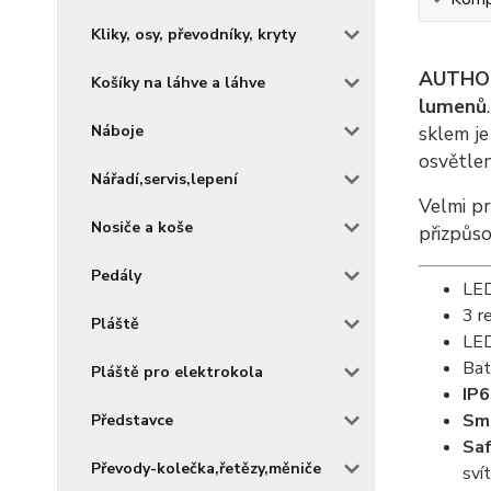
Kliky, osy, převodníky, kryty
AUTHO
Košíky na láhve a láhve
lumenů
Náboje
sklem je
osvětlen
Nářadí,servis,lepení
Velmi pr
Nosiče a koše
přizpůso
Pedály
LED
3 r
Pláště
LED
Bat
Pláště pro elektrokola
IP
Sm
Představce
Sa
Převody-kolečka,řetězy,měniče
sví