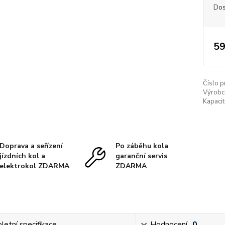
Dos
59
Číslo p
Výrobc
Kapacit
Doprava a seřízení
Po záběhu kola
jízdních kol a
garanční servis
elektrokol ZDARMA
ZDARMA
etní specifikace
Hodnocení
0