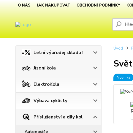
O NÁS
JAK NAKUPOVAT
OBCHODNÍ PODMÍNKY
KO
Úvod
P
Letní výprodej skladu !
Svět
Jízdní kola
Novinka
ElektroKola
Výbava cyklisty
Příslušenství a díly kol
Autonosiče