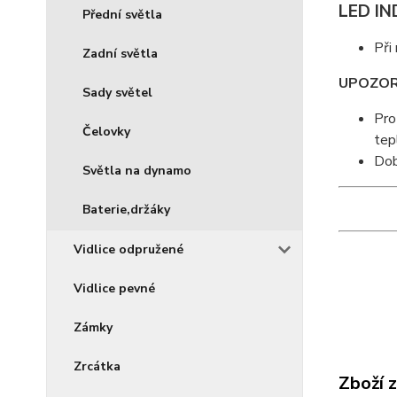
LED IN
Přední světla
Při
Zadní světla
UPOZOR
Sady světel
Pro
Čelovky
tep
Dob
Světla na dynamo
Baterie,držáky
Vidlice odpružené
Vidlice pevné
Zámky
Zrcátka
Zboží 