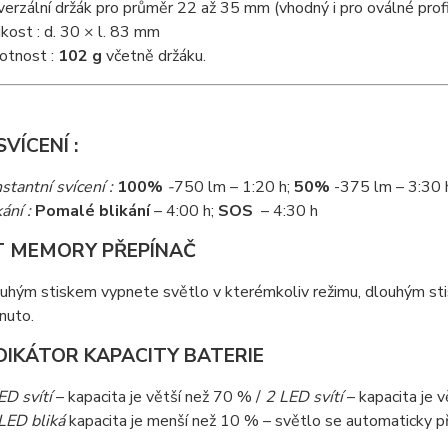
verzální držák pro průměr 22 až 35 mm (vhodný i pro oválné profil
ikost : d. 30 × l. 83 mm
tnost :
102 g
včetně držáku.
VÍCENÍ :
stantní svícení :
100%
-
750 lm – 1:20 h;
50%
-375 lm – 3:30 
ání :
Pomalé blikání
– 4:00 h;
SOS
– 4:30 h
 MEMORY PŘEPÍNAČ
uhým stiskem vypnete světlo v kterémkoliv režimu, dlouhým st
nuto.
DIKÁTOR KAPACITY BATERIE
ED svítí
– kapacita je větší než 70 % /
2 LED svítí
– kapacita je 
LED bliká
kapacita je menší než 10 % – světlo se automaticky