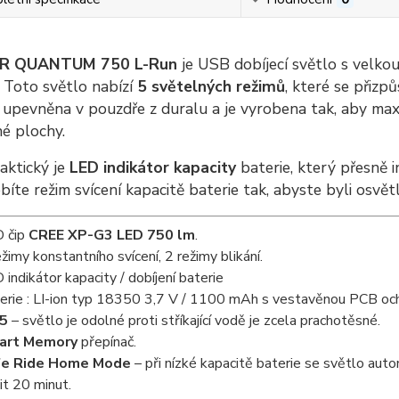
R QUANTUM 750 L-Run
je USB dobíjecí světlo s velk
. Toto světlo nabízí
5 světelných režimů
, které se přizp
 upevněna v pouzdře z duralu a je vyrobena tak, aby max
é plochy.
aktický je
LED indikátor kapacity
baterie, který přesně 
bíte režim svícení kapacitě baterie tak, abyste byli osvětl
 čip
CREE XP-G3 LED 750 lm
.
ežimy konstantního svícení, 2 režimy blikání.
 indikátor kapacity / dobíjení baterie
erie : LI-ion typ 18350 3,7 V / 1100 mAh s vestavěnou PCB oc
65
– světlo je odolné proti stříkající vodě je zcela prachotěsné.
art Memory
přepínač.
fe Ride Home Mode
– při nízké kapacitě baterie se světlo aut
tit 20 minut.