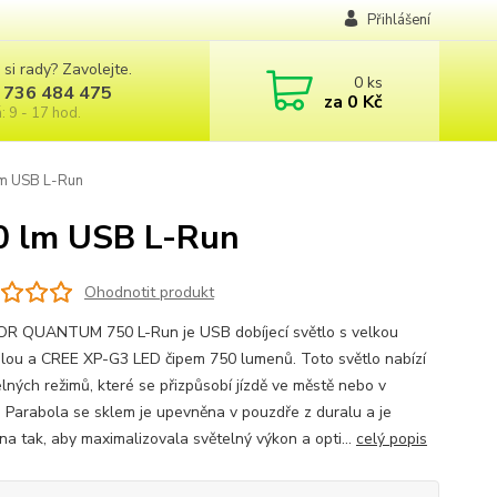
Přihlášení
 si rady? Zavolejte.
0
ks
 736 484 475
za
0 Kč
: 9 - 17 hod.
m USB L-Run
0 lm USB L-Run
Ohodnotit produkt
 QUANTUM 750 L-Run je USB dobíjecí světlo s velkou
lou a CREE XP-G3 LED čipem 750 lumenů. Toto světlo nabízí
elných režimů, které se přizpůsobí jízdě ve městě nebo v
. Parabola se sklem je upevněna v pouzdře z duralu a je
na tak, aby maximalizovala světelný výkon a opti...
celý popis