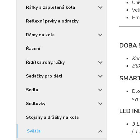
Uni
Ráfky a zapletená kola
Vel
Hmo
Reflexní prvky a odrazky
Rámy na kola
DOBA S
Řazení
Kon
Řídítka,rohy,ručky
Blik
Sedačky pro děti
SMART
Sedla
Dlo
vyp
Sedlovky
LED IN
Stojany a držáky na kola
3 L
Světla
/
1 