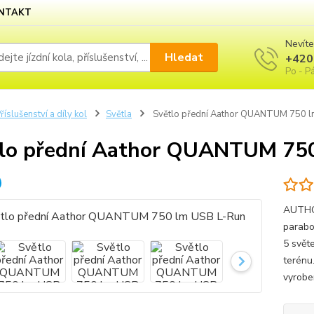
NTAKT
Nevíte
Hledat
+420
Po - Pá
říslušenství a díly kol
Světla
Světlo přední Aathor QUANTUM 750 l
lo přední Aathor QUANTUM 75
AUTHOR
parabo
5 svět
terénu
vyrobe