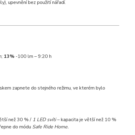
y), upevnění bez použití nářadí.
h;
13%
-100 lm – 9:20 h
iskem zapnete do stejného režimu, ve kterém bylo
větší než 30 % /
1 LED svíti
– kapacita je větší než 10 %
 přepne do módu
Safe Ride Home.