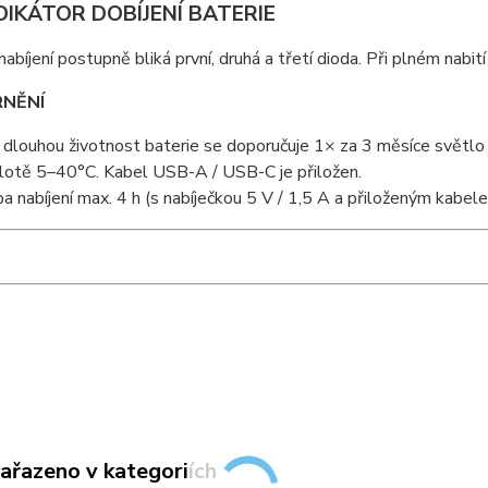
DIKÁTOR DOBÍJENÍ BATERIE
 nabíjení postupně bliká první, druhá a třetí dioda. Při plném nabití
NĚNÍ
 dlouhou životnost baterie se doporučuje 1× za 3 měsíce světlo n
lotě 5–40°C. Kabel USB-A / USB-C je přiložen.
a nabíjení max. 4 h (s nabíječkou 5 V / 1,5 A a přiloženým kabel
zařazeno v kategoriích