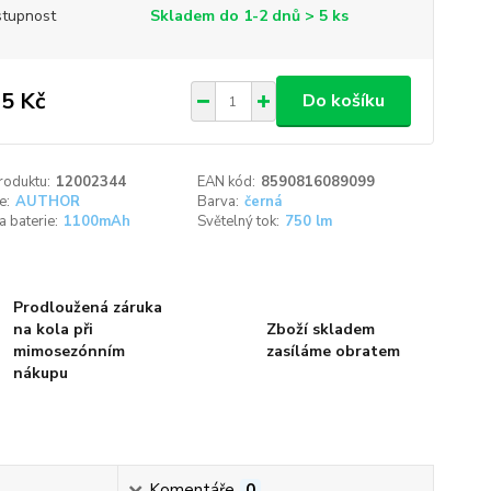
tupnost
Skladem do 1-2 dnů > 5 ks
5 Kč
Do košíku
roduktu:
12002344
EAN kód:
8590816089099
e:
AUTHOR
Barva:
černá
a baterie:
1100mAh
Světelný tok:
750 lm
Prodloužená záruka
na kola při
Zboží skladem
mimosezónním
zasíláme obratem
nákupu
Komentáře
0