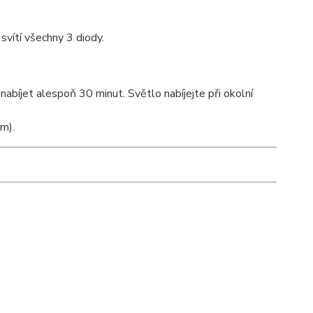
 svítí všechny 3 diody.
abíjet alespoň 30 minut. Světlo nabíjejte při okolní
em).