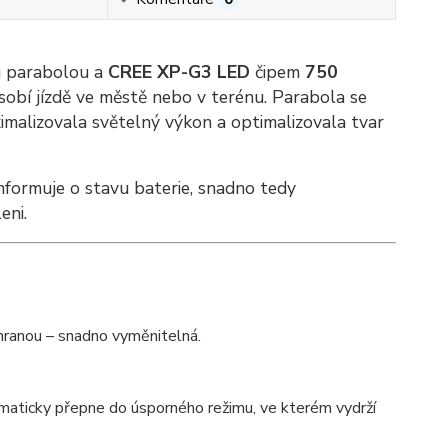
ou parabolou a
CREE XP-G3 LED
čipem
750
ůsobí jízdě ve městě nebo v terénu. Parabola se
imalizovala světelný výkon a optimalizovala tvar
informuje o stavu baterie, snadno tedy
eni.
hranou – snadno vyměnitelná.
omaticky přepne do úsporného režimu, ve kterém vydrží