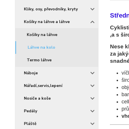
Kliky, osy, převodníky, kryty
Středn
Košíky na láhve a láhve
Cyklist
,a s ši
Košíky na láhve
Nese kl
Láhve na kolo
za jak
Termo láhve
snadné
víč
Náboje
šir
Nářadí,servis,lepení
obj
bar
Nosiče a koše
ce
prů
Pedály
vh
Pláště