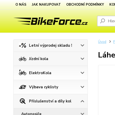
O NÁS
JAK NAKUPOVAT
OBCHODNÍ PODMÍNKY
KO
Úvod
P
Letní výprodej skladu !
Láhe
Jízdní kola
ElektroKola
Výbava cyklisty
Příslušenství a díly kol
Autonosiče