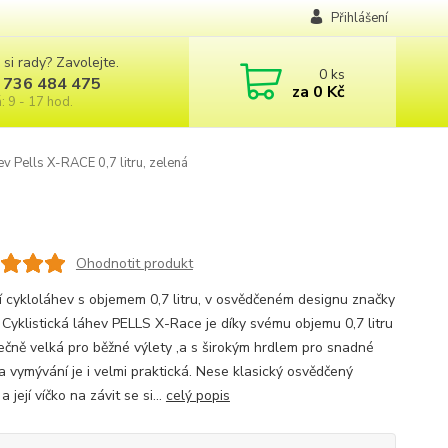
Přihlášení
 si rady? Zavolejte.
0
ks
 736 484 475
za
0 Kč
: 9 - 17 hod.
v Pells X-RACE 0,7 litru, zelená
Ohodnotit produkt
í cykloláhev s objemem 0,7 litru, v osvědčeném designu značky
 Cyklistická láhev PELLS X-Race je díky svému objemu 0,7 litru
ečně velká pro běžné výlety ,a s širokým hrdlem pro snadné
 a vymývání je i velmi praktická. Nese klasický osvědčený
a její víčko na závit se si...
celý popis