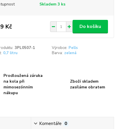
tupnost
Skladem 3 ks
9 Kč
Do košíku
roduktu:
3PL0507-1
Výrobce:
Pells
t:
0,7 litru
Barva:
zelená
Prodloužená záruka
na kola při
Zboží skladem
mimosezónním
zasíláme obratem
nákupu
Komentáře
0