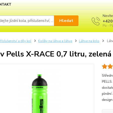
NTAKT
Nevíte
Hledat
+420
Po - Pá
říslušenství a díly kol
Košíky na láhve a láhve
Láhve na kolo
Láhe
v Pells X-RACE 0,7 litru, zelená
Středn
PELLS.
dostat
plnění
design 