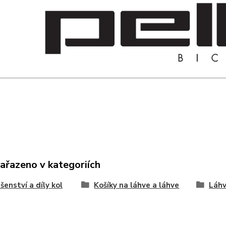
zařazeno v kategoriích
ušenství a díly kol
Košíky na láhve a láhve
Láhv