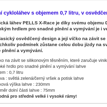
í cykloláhev s objemem 0,7 litru, v osvěd
ická láhev PELLS X-Race je díky svému objemu 0,
rokým hrdlem pro snadné plnění a vymývání je i ve
asický osvědčený design a její víčko na závit se
ýchkoliv podmínek zůstane celou dobu jízdy na s
 plnění a vymývání.
ko na závit se silikonovým těsněním, které zaručuje vinik
oké hrdlo pro snadné plnění a vymývání lahve
em : 0,7 litru
va : světlá zelená/černý vršek a potisk lahve
lková výška lahve : 230mm
měr dolní části lahve : 75mm
odná pro středně velké i vysoké rámy!