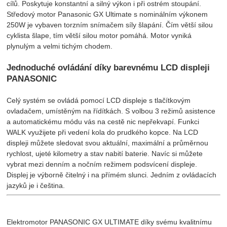
cílů. Poskytuje konstantní a silný výkon i při ostrém stoupání.
Středový motor Panasonic GX Ultimate s nominálním výkonem
250W je vybaven torzním snímačem síly šlapání. Čím větší silou
cyklista šlape, tím větší silou motor pomáhá. Motor vyniká
plynulým a velmi tichým chodem.
Jednoduché ovládání díky barevnému LCD displeji
PANASONIC
Celý systém se ovládá pomocí LCD displeje s tlačítkovým
ovladačem, umístěným na řídítkách. S volbou 3 režimů asistence
a automatickému módu vás na cestě nic nepřekvapí. Funkci
WALK využijete při vedení kola do prudkého kopce. Na LCD
displeji můžete sledovat svou aktuální, maximální a průměrnou
rychlost, ujeté kilometry a stav nabití baterie. Navíc si můžete
vybrat mezi denním a nočním režimem podsvícení displeje.
Displej je výborně čitelný i na přímém slunci. Jedním z ovládacích
jazyků je i čeština.
Elektromotor PANASONIC GX ULTIMATE díky svému kvalitnímu