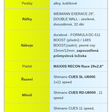
Pedály
alloy, kuličkové
WEIMANN EXERACE 29",
Ráfky
DOUBLE WALL - zesílené,
dvoustěnné, 32 děr
duralové - FORMULA DC-511
BOOST (přední) / 148S
Náboje
BOOST(zadní), pevné osy
15mm/12mm,
zapouzdřená
průmyslová ložiska
Pláště
MAXXIS RECON Race 29x2,6"
Shimano
CUES SL-U6000
,
Řazení
1x11 speed
Shimano
CUES RD-U8000
, 11
Měnič
speed
Shimano CUES 11 speed,