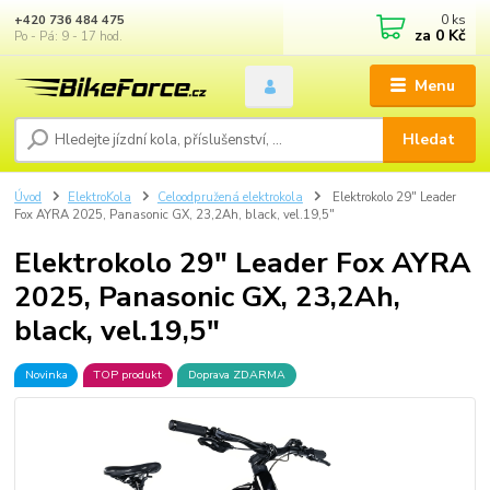
0
ks
+420 736 484 475
za
0 Kč
Po - Pá: 9 - 17 hod.
Menu
Hledat
Úvod
ElektroKola
Celoodpružená elektrokola
Elektrokolo 29" Leader
Fox AYRA 2025, Panasonic GX, 23,2Ah, black, vel.19,5"
Elektrokolo 29" Leader Fox AYRA
2025, Panasonic GX, 23,2Ah,
black, vel.19,5"
Novinka
TOP produkt
Doprava ZDARMA