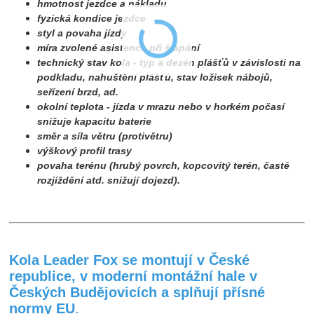
hmotnost jezdce a nákladu
fyzická kondice jezdce
styl a povaha jízdy
míra zvolené asistence při šlapání
technický stav kola - typ a dezén plášťů v závislosti na
podkladu, nahuštění plášťů, stav ložisek nábojů,
seřízení brzd, ad.
okolní teplota - jízda v mrazu nebo v horkém počasí
snižuje kapacitu baterie
směr a síla větru (protivětru)
výškový profil trasy
povaha terénu (hrubý povrch, kopcovitý terén, časté
rozjíždění atd. snižují dojezd).
K
ola Leader Fox se montují v České
republice, v moderní montážní hale v
Českých Budějovicích a splňují přísné
normy EU
.