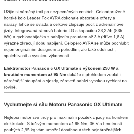
Užijte si náročný trail po nezpevněných cestách. Celoodpružené
horské kolo Leader Fox AYRA dokonale absorbuje otřesy a
nárazy, lehce se ovládá a celkově zlepšuje pocit z adrenalinové
jízdy. Integrovaná rámová baterie LG s kapacitou 23,2 Ah (835
Wh) a rychlonabíječka s nabíjecím proudem až 3 A (dříve 1,8 A)
výrazně zkracují dobu nabíjení. Celopéro AYRA se může pochlubit
nejen originálním designem a pohodlím, ale také odolností,
spolehlivostí a vysokou výkonností.
Elektromotor Panasonic GX Ultimate s výkonem 250 W a
kroutícím momentem až 95 Nm
dokáže s přehledem zdolat i
náročnější stoupání a sjezdy, zároveň nabízí vysokou rychlost na
rovině.
Vychutnejte si sílu Motoru Panasonic GX Ultimate
Nejlepší motor své třídy pro maximální požitek z jízdy na horském
elektrokole. S točivým momentem až 95 Nm, 36 V a hmotností
pouhých 2,95 kg vám umožní dosáhnout těch nejnáročnějších