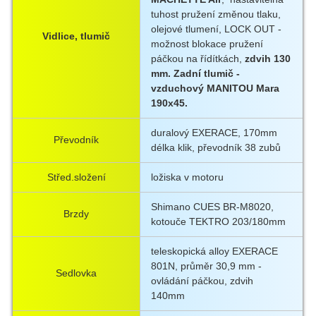
tuhost pružení změnou tlaku,
olejové tlumení, LOCK OUT -
Vidlice, tlumič
možnost blokace pružení
páčkou na řídítkách,
zdvih 130
mm. Zadní tlumič -
vzduchový MANITOU Mara
190x45.
duralový EXERACE, 170mm
Převodník
délka klik, převodník 38 zubů
Střed.složení
ložiska v motoru
Shimano CUES BR-M8020,
Brzdy
kotouče TEKTRO 203/180mm
teleskopická alloy EXERACE
801N, průměr 30,9 mm -
Sedlovka
ovládání páčkou, zdvih
140mm