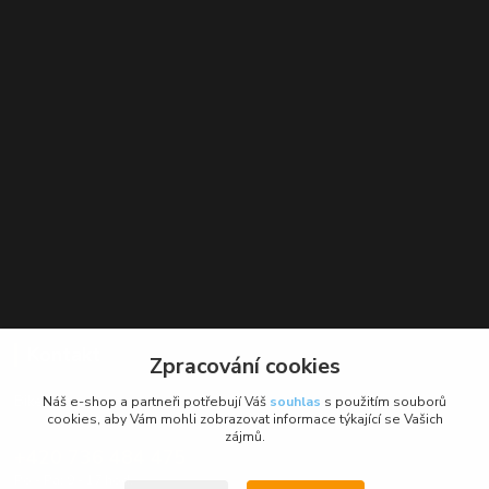
Kontakt
Zpracování cookies
BikeForce.cz
Náš e-shop a partneři potřebují Váš
souhlas
s použitím souborů
cookies, aby Vám mohli zobrazovat informace týkající se Vašich
zájmů.
+420 736 484 475
Po - Pá: 9 - 17 hod.