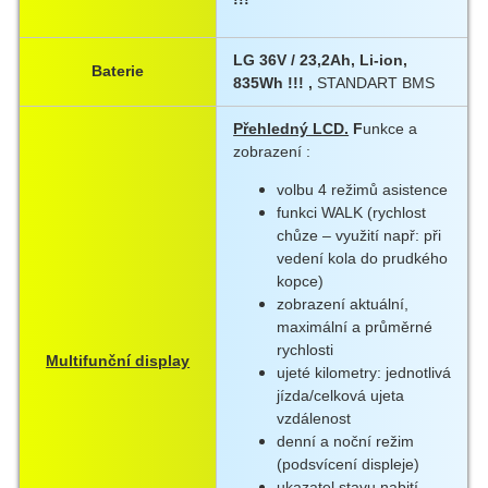
LG 36V / 23,2Ah, Li-ion,
Baterie
835Wh !!! ,
STANDART BMS
Přehledný LCD.
F
unkce a
zobrazení :
volbu 4 režimů asistence
funkci WALK (rychlost
chůze – využití např: při
vedení kola do prudkého
kopce)
zobrazení aktuální,
maximální a průměrné
rychlosti
Multifunční display
ujeté kilometry: jednotlivá
jízda/celková ujeta
vzdálenost
denní a noční režim
(podsvícení displeje)
ukazatel stavu nabití