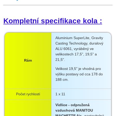
Kompletní specifikace kola :
Aluminium SuperLite, Gravity
Casting Technology, duralový
ALU 6061, vyráběný ve
velikostech 17,5", 19,5" a
21,5".
Rám
Velikost 19,5" je vhodná pro
výšku postavy od cca 178 do
188 cm.
Počet rychlostí
1 x 11
Vidlice - odpružená
vzduchová MANITOU
MACHETTE Air
, nastavitelná