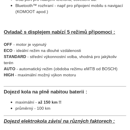
Bluetooth™ rozhraní - např.pro připojení mobilu s navigací
(KOMOOT apod.)
Ovladač s displejem nabízí 5 režimů připomoci :
OFF
- motor je vypnutý
ECO
- ideální režim na dlouhé vzdálenosti
STANDARD
- střední výkonnostní volba, vhodná pro jakýkoliv
terén
AUTO
- automatický režim (obdoba režimu eMTB od BOSCH)
HIGH
- maximální možný výkon motoru
Dojezd kola na plně nabitou baterii :
maximální -
až 150 km !!
průměrný - 100 km
Dojezd elektrokola závisí na různých faktorech :