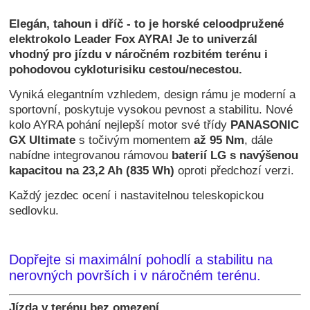
Elegán, tahoun i dříč - to je horské celoodpružené
elektrokolo Leader Fox AYRA! Je to univerzál
vhodný pro jízdu v náročném rozbitém terénu i
pohodovou cykloturisiku cestou/necestou.
Vyniká elegantním vzhledem, design rámu je moderní a
sportovní, poskytuje vysokou pevnost a stabilitu. Nové
kolo AYRA pohání nejlepší motor své třídy
PANASONIC
GX Ultimate
s točivým momentem
až 95 Nm
, dále
nabídne integrovanou rámovou
baterií LG s navýšenou
kapacitou na 23,2 Ah (835 Wh)
oproti předchozí verzi.
Každý jezdec ocení i nastavitelnou teleskopickou
sedlovku.
Dopřejte si maximální pohodlí a stabilitu na
nerovných površích i v náročném terénu.
Jízda v terénu bez omezení