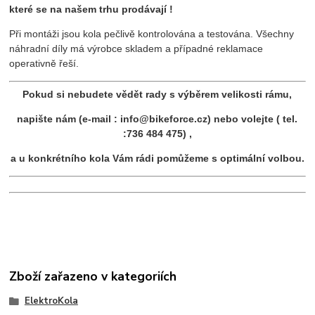
které se na našem trhu prodávají !
Při montáži jsou kola pečlivě kontrolována a testována. Všechny
náhradní díly má výrobce skladem a případné reklamace
operativně řeší.
Pokud si nebudete vědět rady s výběrem velikosti rámu,
napište nám (e-mail : info@bikeforce.cz) nebo volejte ( tel.
:736 484 475) ,
a u konkrétního kola Vám rádi pomůžeme s optimální volbou.
Zboží zařazeno v kategoriích
ElektroKola