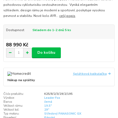
pohodovou cykloturisiku cestou/necestou. Vyniká elegantním
vzhledem, design rámu je moderní a sportovní, poskytuje vysokou
pevnost a stabilitu. Nové kolo AYR...
celý popis
Dostupnost
Skladem do 1-2 dnů 5 ks
88 990 Kč
Do košíku
Splátková kalkulačka
Nákup na splátky
Číslo produktu:
K25/8/2/3/29/2/195
Výrobce:
Leader Fox
Barva:
černá
Velikost rámu:
19,5"
Velikost kol:
29"
Typ motoru:
Středový PANASONIC GX
Provedení:
Pánské