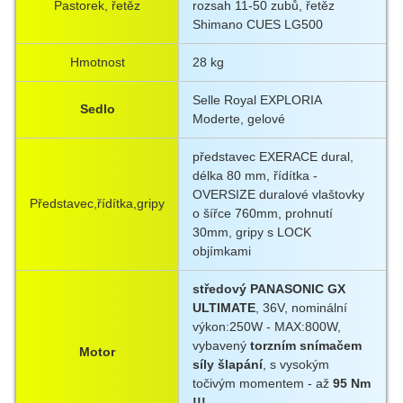
Pastorek, řetěz
rozsah 11-50 zubů, řetěz
Shimano CUES LG500
Hmotnost
28 kg
Selle Royal EXPLORIA
Sedlo
Moderte, gelové
představec EXERACE dural,
délka 80 mm, řídítka -
OVERSIZE duralové vlaštovky
Představec,řídítka,gripy
o šířce 760mm, prohnutí
30mm, gripy s LOCK
objímkami
středový PANASONIC GX
ULTIMATE
, 36V, nominální
výkon:250W - MAX:800W,
vybavený
torzním snímačem
Motor
síly šlapání
, s vysokým
točivým momentem - až
95 Nm
!!!