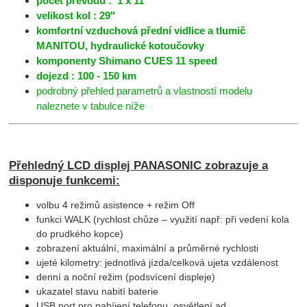
počet převodů : 1 x 11
velikost kol : 29"
komfortní vzduchová přední vidlice a tlumič
MANITOU, hydraulické kotoučovky
komponenty Shimano CUES 11 speed
dojezd : 100 - 150 km
podrobný přehled parametrů a vlastností modelu
naleznete v tabulce níže
Přehledný LCD displej PANASONIC zobrazuje a
disponuje funkcemi:
volbu 4 režimů asistence + režim Off
funkci WALK (rychlost chůze – využití např: při vedení kola
do prudkého kopce)
zobrazení aktuální, maximální a průměrné rychlosti
ujeté kilometry: jednotlivá jízda/celková ujeta vzdálenost
denní a noční režim (podsvícení displeje)
ukazatel stavu nabití baterie
USB port pro nabíjení telefonu, osvětlení ad.