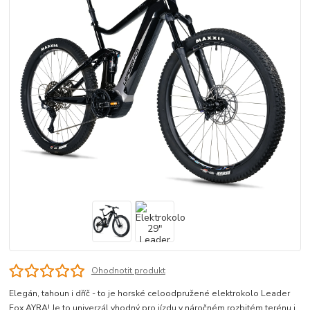
Ohodnotit produkt
Elegán, tahoun i dříč - to je horské celoodpružené elektrokolo Leader
Fox AYRA! Je to univerzál vhodný pro jízdu v náročném rozbitém terénu i