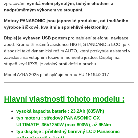
zpracování
vyniká velmi plynulým, tichým chodem, a
nadprůměrným výkonem ve stoupání.
Motory PANASONIC jsou japonské produkce, od tradičního
výrobce šičkové, kvalitní a spolehlivé elektroniky.
Displej je
vybaven USB portem
pro nabíjení telefonu, navigace
apod. Kromě tří režimů asistence HIGH, STANDARD a ECO, je k
dispozici také dynamický režim AUTO, který poskytuje asistenci v
závislosti na vstupním točivém momentu jezdce. Displej má
stupeň krytí IPX5, je odolný proti dešti a prachu..
Model AYRA 2025 plně splňuje normu EU 15194/2017.
Hlavní vlastnosti tohoto modelu :
vysoká kapacita baterie : 23,2Ah (835Wh)
typ motoru : středový PANASONIC GX
ULTIMATE, 36V/ 250W (max 800W), až 95Nm
typ displeje : přehledný barevný LCD Panasonic