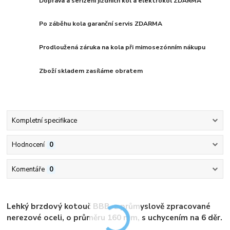
Doprava a seřízení jízdních kol a elektrokol ZDARMA
Po záběhu kola garanční servis ZDARMA
Prodloužená záruka na kola při mimosezónním nákupu
Zboží skladem zasíláme obratem
Kompletní specifikace
Hodnocení
0
Komentáře
0
Lehký brzdový kotouč BBB, z průmyslově zpracované
nerezové oceli, o průměru 160 mm, s uchycením na 6 děr.