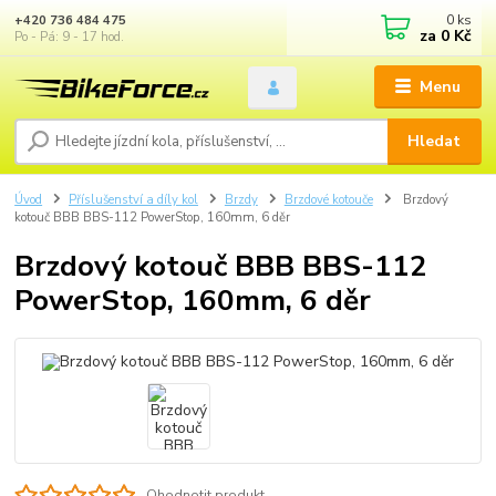
0
ks
+420 736 484 475
za
0 Kč
Po - Pá: 9 - 17 hod.
Menu
Hledat
Úvod
Příslušenství a díly kol
Brzdy
Brzdové kotouče
Brzdový
kotouč BBB BBS-112 PowerStop, 160mm, 6 děr
Brzdový kotouč BBB BBS-112
PowerStop, 160mm, 6 děr
Ohodnotit produkt