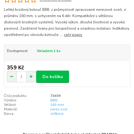
Lehký brzdový kotouč BBB, z průmyslově zpracované nerezové oceli, o
průměru 160 mm, s uchycením na 6 děr. Kompatibilní s většinou
diskových brzdných systémů. Vysoký výkon, dlouhá životnost a vysoká
pevnost. Zaoblené hrany pro bezpečnost a snadnou instalaci. Indikátory
opotřebení po obvodu kotouče ,...
celý popis
Dostupnost
Skladem 1 ks
359 Kč
Do košíku
Číslo produktu:
73409
Výrobce:
BBB
Velikost:
160 mm
Materiál:
nerez ocel
Barva:
stříbrná